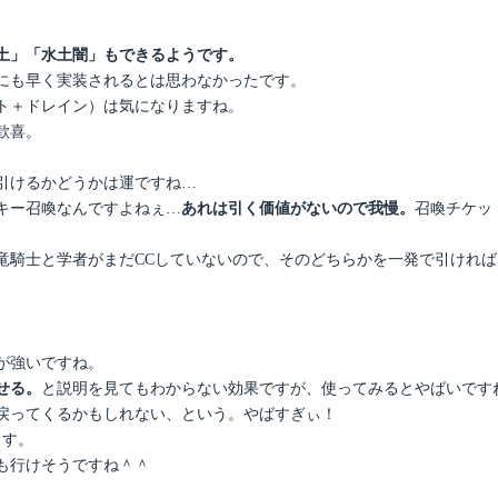
土」「水土闇」もできるようです。
にも早く実装されるとは思わなかったです。
ト＋ドレイン）は気になりますね。
歓喜。
引けるかどうかは運ですね…
キー召喚なんですよねぇ…
あれは引く価値がないので我慢。
召喚チケッ
竜騎士と学者がまだCCしていないので、そのどちらかを一発で引ければ
が強いですね。
せる。
と説明を見てもわからない効果ですが、使ってみるとやばいです
個戻ってくるかもしれない、という。やばすぎぃ！
ます。
も行けそうですね＾＾