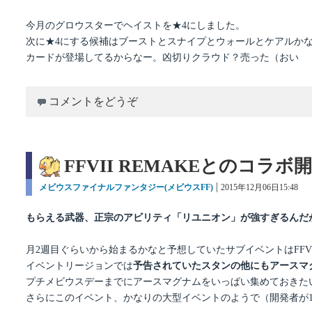
今月のグロウスターでヘイストを★4にしました。
次に★4にする候補はブーストとスナイプとウォールとケアルか
カードが登場してるからなー。凶切りクラウド？売った（おい
コメントをどうぞ
FFVII REMAKEとのコ
カ
メビウスファイナルファンタジー(メビウスFF)
投
2015年12月06日15:48
テ
稿
ゴ
日:
もらえる武器、正宗のアビリティ「リユニオン」が強すぎるんだ
リ
ー
月2週目ぐらいから始まるかなと予想していたサブイベントはFFVI
イベントリージョンでは
予告されていたスタンの他にもアースマ
プチメビウスデーまでにアースマグナムをいっぱい集めておきた
さらにこのイベント、かなりの大型イベントのようで（開発者が