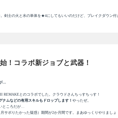
な。剣士の火と水の単体を★4にしてもいいのだけど、ブレイクダウン付
ラボ開始！コラボ新ジョブと武器！
が…
I REMAKEとのコラボでした。クラウドさんちっすちっす！
グナムなどの有用スキルもドロップします！
やったぜ。
いところだが…
1月サボりたかった疑惑）期間が2か月間です。まあゆっくりやりましょ