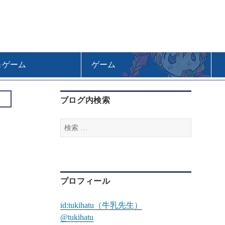
＆ゲーム
ゲーム
ブログ内検索
検
索
:
プロフィール
id:tukihatu（牛乳先生）
@tukihatu