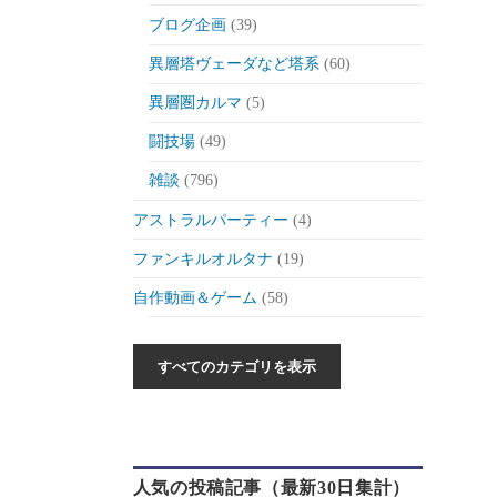
ブログ企画
(39)
異層塔ヴェーダなど塔系
(60)
異層圏カルマ
(5)
闘技場
(49)
雑談
(796)
アストラルパーティー
(4)
ファンキルオルタナ
(19)
自作動画＆ゲーム
(58)
作った動画とか
(6)
自作ゲーム紹介
(6)
自作ツール
(1)
ゲーム制作日記
(46)
人気の投稿記事（最新30日集計）
ゲーム
(175)