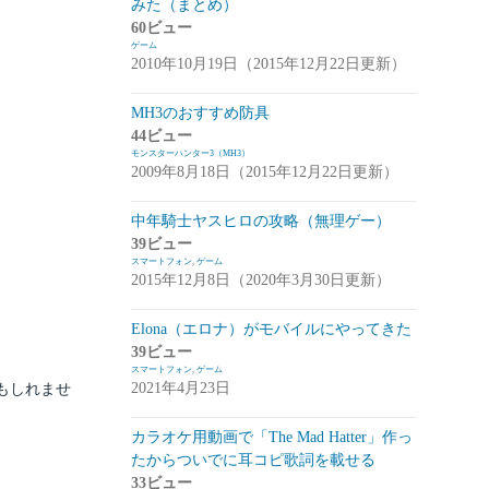
みた（まとめ）
アプデ・イベント情報
(1)
60ビュー
ゲーム
雑談
(1)
2010年10月19日（2015年12月22日更新）
シノビナイトメア(シノビナ)
(6)
MH3のおすすめ防具
44ビュー
メビウスファイナルファンタジー(メビウ
モンスターハンター3（MH3）
スFF)
(157)
2009年8月18日（2015年12月22日更新）
アプデ情報
(18)
中年騎士ヤスヒロの攻略（無理ゲー）
ジョブステータス
(10)
39ビュー
スマートフォン
,
ゲーム
カオスの魔窟
(5)
2015年12月8日（2020年3月30日更新）
ブラウンダスト(ブラダス)
(29)
Elona（エロナ）がモバイルにやってきた
テイルズウィーバー：SecondRun(TWSR)
39ビュー
スマートフォン
,
ゲーム
(10)
2021年4月23日
もしれませ
攻略
(5)
カラオケ用動画で「The Mad Hatter」作っ
雑談
(5)
たからついでに耳コピ歌詞を載せる
33ビュー