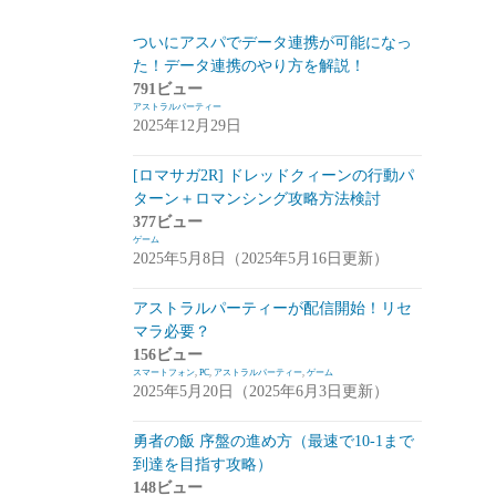
スマートフォン
(94)
ついにアスパでデータ連携が可能になっ
た！データ連携のやり方を解説！
PC
(7)
791ビュー
アストラルパーティー
お知らせ
(6)
2025年12月29日
その他
(2)
[ロマサガ2R] ドレッドクィーンの行動パ
コンパイル
(9)
ターン＋ロマンシング攻略方法検討
377ビュー
姫プタワー
(11)
ゲーム
2025年5月8日（2025年5月16日更新）
攻略
(9)
雑談・感想
(2)
アストラルパーティーが配信開始！リセ
マラ必要？
リーグ・オブ・ワンダーランド(リグワ
156ビュー
ン)
(20)
スマートフォン
,
PC
,
アストラルパーティー
,
ゲーム
2025年5月20日（2025年6月3日更新）
咲うアルスノトリア(アルスノ)
(28)
勇者の飯 序盤の進め方（最速で10-1まで
攻略
(14)
到達を目指す攻略）
雑談
(14)
148ビュー