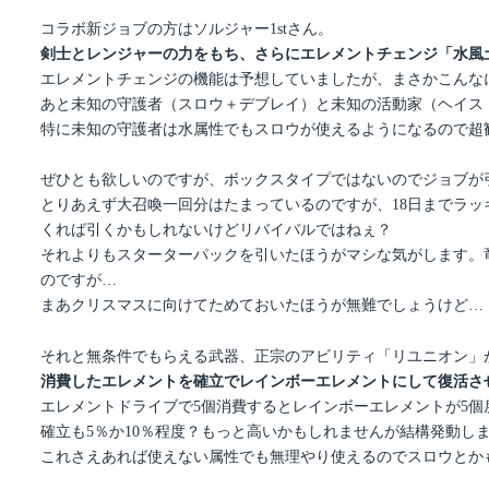
コラボ新ジョブの方はソルジャー1stさん。
剣士とレンジャーの力をもち、さらにエレメントチェンジ「水風
エレメントチェンジの機能は予想していましたが、まさかこんな
あと未知の守護者（スロウ＋デブレイ）と未知の活動家（ヘイス
特に未知の守護者は水属性でもスロウが使えるようになるので超
ぜひとも欲しいのですが、ボックスタイプではないのでジョブが
とりあえず大召喚一回分はたまっているのですが、18日までラッ
くれば引くかもしれないけどリバイバルではねぇ？
それよりもスターターパックを引いたほうがマシな気がします。
のですが…
まあクリスマスに向けてためておいたほうが無難でしょうけど…
それと無条件でもらえる武器、正宗のアビリティ「リユニオン」
消費したエレメントを確立でレインボーエレメントにして復活さ
エレメントドライブで5個消費するとレインボーエレメントが5
確立も5％か10％程度？もっと高いかもしれませんが結構発動し
これさえあれば使えない属性でも無理やり使えるのでスロウとか