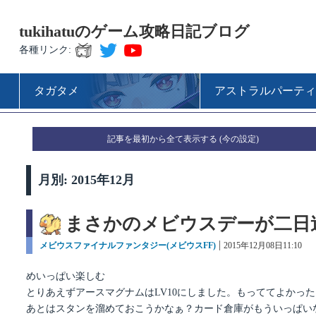
tukihatuのゲーム攻略日記ブログ
各種リンク:
タガタメ
アストラルパーティ
記事を最初から全て表示する
月別: 2015年12月
まさかのメビウスデーが二日
カ
メビウスファイナルファンタジー(メビウスFF)
投
2015年12月08日11:10
テ
稿
ゴ
日:
めいっぱい楽しむ
リ
とりあえずアースマグナムはLV10にしました。もっててよかっ
ー
あとはスタンを溜めておこうかなぁ？カード倉庫がもういっぱい