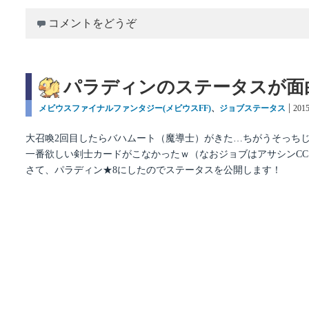
コメントをどうぞ
パラディンのステータスが面
カ
メビウスファイナルファンタジー(メビウスFF)
、
ジョブステータス
投
201
テ
稿
ゴ
日:
大召喚2回目したらバハムート（魔導士）がきた…ちがうそっちじ
リ
一番欲しい剣士カードがこなかったｗ（なおジョブはアサシンCC
ー
さて、パラディン★8にしたのでステータスを公開します！