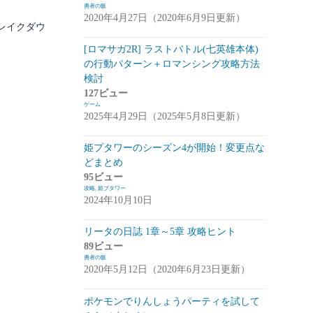
勇者の飯
2020年4月27日（2020年6月9日更新）
崩落のCARNEADES(ホウカル)
(15)
レイクダウ
Zold:Out~鍛冶屋の物語(ゾルカジ)
(13)
[ロマサガ2R] ラストバトル(七英雄本体)
の行動パターン＋ロマンシング攻略方法
攻略情報
(5)
検討
雑談
(7)
127ビュー
ゲーム
拡張少女系トライナリー(トライナリー)
2025年4月29日（2025年5月8日更新）
(12)
姫プタワーのシーズン4が開始！変更点な
勇者の飯
(14)
どまとめ
95ビュー
ボーダーブレイク
(13)
攻略
,
姫プタワー
2024年10月10日
アスタータタリクス(アスタタ)
(38)
イベント事前情報
(16)
リータの日誌 1章～5章 攻略ヒント
89ビュー
攻略情報
(10)
勇者の飯
2020年5月12日（2020年6月23日更新）
雑談
(13)
ポケモンでりんしょうパーティを試して
サクライグノラムス(サクムス)
(2)