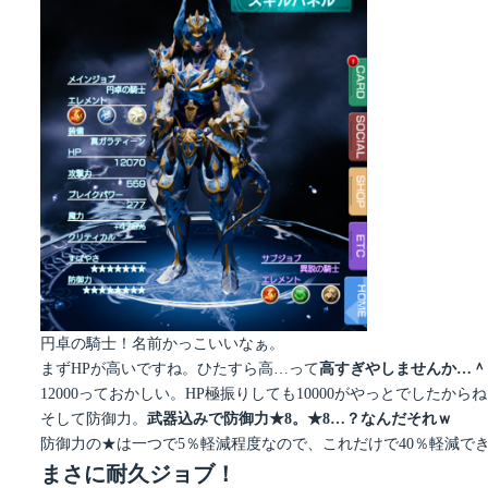
円卓の騎士！名前かっこいいなぁ。
まずHPが高いですね。ひたすら高…って
高すぎやしませんか…＾
12000っておかしい。HP極振りしても10000がやっとでしたから
そして防御力。
武器込みで防御力★8。★8…？なんだそれｗ
防御力の★は一つで5％軽減程度なので、これだけで40％軽減で
まさに耐久ジョブ！