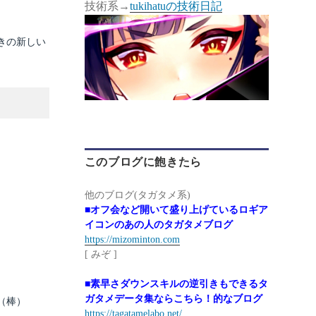
技術系→
tukihatuの技術日記
きの新しい
このブログに飽きたら
他のブログ(タガタメ系)
■オフ会など開いて盛り上げているロギア
イコンのあの人のタガタメブログ
https://mizominton.com
[ みぞ ]
■素早さダウンスキルの逆引きもできるタ
ガタメデータ集ならこちら！的なブログ
（棒）
https://tagatamelabo.net/