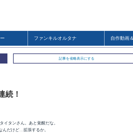
ー
ファンキルオルタナ
自作動画
記事を省略表示にする
連続！
たタイタンさん。あと覚醒だな。
なんだけど…拡張するか。