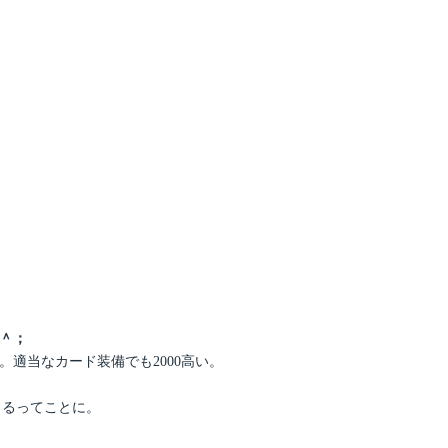
＾；
ね。適当なカード装備でも2000高い。
きるってことに。