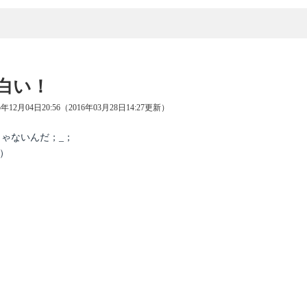
白い！
5年12月04日20:56（2016年03月28日14:27更新）
ゃないんだ；_；
）