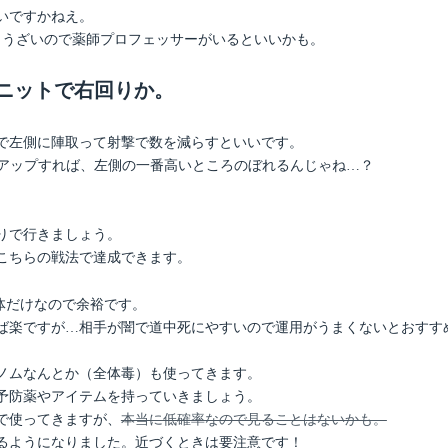
いですかねえ。
。うざいので薬師プロフェッサーがいるといいかも。
ニットで右回りか。
で左側に陣取って射撃で数を減らすといいです。
プアップすれば、左側の一番高いところのぼれるんじゃね…？
りで行きましょう。
こちらの戦法で達成できます。
体だけなので余裕です。
ば楽ですが…相手が闇で道中死にやすいので運用がうまくないとおすす
ノムなんとか（全体毒）も使ってきます。
予防薬やアイテムを持っていきましょう。
で使ってきますが、
本当に低確率なので見ることはないかも。
るようになりました。近づくときは要注意です！