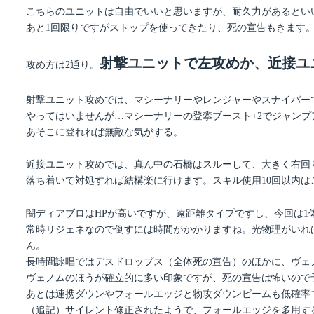
こちらのユニットは自由でいいと思いますが、耐久力があるとい
あと1回限りですがストップを使ってきたり、死の宣告もきます
射撃ユニットで左攻めか、近接ユ
攻め方は2通り。
射撃ユニット攻めでは、マシーナリーやレンジャーやスナイパー
やってはいませんが…マシーナリーの登攀ブースト+2でジャン
あそこに登れれば無敵な気がする。
近接ユニット攻めでは、真ん中の石橋はスルーして、大きく右回
落ち着いて対処すれば結構楽に行けます。スキル使用10回以内は
闇ディアブロはHPが高いですが、遠距離タイプですし、今回は1
常時リジェネなので倒すには時間がかかりますね。光物理がいれ
ん。
長時間詠唱ではデスドロップス（全体死の宣告）のほかに、ヴェ
ヴェノムのほうが確立的に多い印象ですが、死の宣告は怖いので
あとは連携ダウンやフォールエッジと物攻ダウンビームも低確率
（追記）サイレント修正されたようで、フォールエッジを多用す