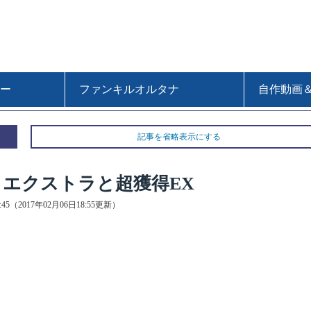
ー
ファンキルオルタナ
自作動画
記事を省略表示にする
」エクストラと超獲得EX
4:45（2017年02月06日18:55更新）
。