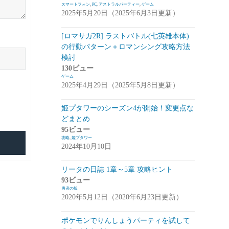
スマートフォン
,
PC
,
アストラルパーティー
,
ゲーム
2025年5月20日（2025年6月3日更新）
崩落のCARNEADES(ホウカル)
(15)
Zold:Out~鍛冶屋の物語(ゾルカジ)
(13)
[ロマサガ2R] ラストバトル(七英雄本体)
の行動パターン＋ロマンシング攻略方法
攻略情報
(5)
検討
雑談
(7)
130ビュー
ゲーム
拡張少女系トライナリー(トライナリー)
2025年4月29日（2025年5月8日更新）
(12)
姫プタワーのシーズン4が開始！変更点な
勇者の飯
(14)
どまとめ
95ビュー
ボーダーブレイク
(13)
攻略
,
姫プタワー
2024年10月10日
アスタータタリクス(アスタタ)
(38)
イベント事前情報
(16)
リータの日誌 1章～5章 攻略ヒント
93ビュー
攻略情報
(10)
勇者の飯
2020年5月12日（2020年6月23日更新）
雑談
(13)
ポケモンでりんしょうパーティを試して
サクライグノラムス(サクムス)
(2)