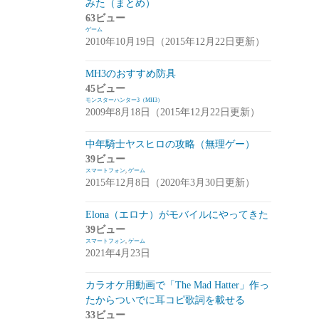
みた（まとめ）
アプデ・イベント情報
(1)
63ビュー
ゲーム
雑談
(1)
2010年10月19日（2015年12月22日更新）
シノビナイトメア(シノビナ)
(6)
MH3のおすすめ防具
45ビュー
メビウスファイナルファンタジー(メビウ
モンスターハンター3（MH3）
スFF)
(157)
2009年8月18日（2015年12月22日更新）
アプデ情報
(18)
中年騎士ヤスヒロの攻略（無理ゲー）
ジョブステータス
(10)
39ビュー
スマートフォン
,
ゲーム
カオスの魔窟
(5)
2015年12月8日（2020年3月30日更新）
ブラウンダスト(ブラダス)
(29)
Elona（エロナ）がモバイルにやってきた
テイルズウィーバー：SecondRun(TWSR)
39ビュー
スマートフォン
,
ゲーム
(10)
2021年4月23日
攻略
(5)
カラオケ用動画で「The Mad Hatter」作っ
雑談
(5)
たからついでに耳コピ歌詞を載せる
33ビュー