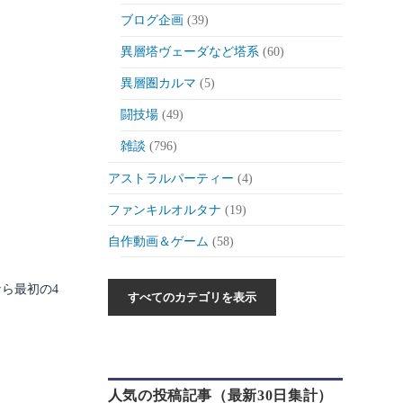
ブログ企画
(39)
異層塔ヴェーダなど塔系
(60)
異層圏カルマ
(5)
闘技場
(49)
雑談
(796)
アストラルパーティー
(4)
ファンキルオルタナ
(19)
自作動画＆ゲーム
(58)
作った動画とか
(6)
ら最初の4
自作ゲーム紹介
(6)
自作ツール
(1)
ゲーム制作日記
(46)
人気の投稿記事（最新30日集計）
ゲーム
(175)