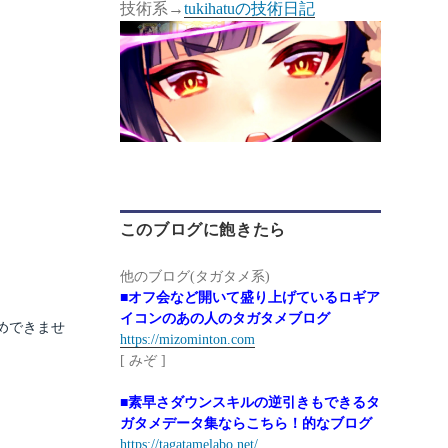
技術系→
tukihatuの技術日記
このブログに飽きたら
他のブログ(タガタメ系)
■オフ会など開いて盛り上げているロギア
イコンのあの人のタガタメブログ
めできませ
https://mizominton.com
[ みぞ ]
■素早さダウンスキルの逆引きもできるタ
ガタメデータ集ならこちら！的なブログ
https://tagatamelabo.net/