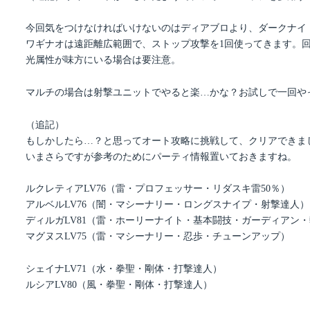
今回気をつけなければいけないのはディアブロより、ダークナイ
ワギナオは遠距離広範囲で、ストップ攻撃を1回使ってきます。
光属性が味方にいる場合は要注意。
マルチの場合は射撃ユニットでやると楽…かな？お試しで一回や
（追記）
もしかしたら…？と思ってオート攻略に挑戦して、クリアできま
いまさらですが参考のためにパーティ情報置いておきますね。
ルクレティアLV76（雷・プロフェッサー・リダスキ雷50％）
アルベルLV76（闇・マシーナリー・ロングスナイプ・射撃達人）
ディルガLV81（雷・ホーリーナイト・基本闘技・ガーディアン
マグヌスLV75（雷・マシーナリー・忍歩・チューンアップ）
シェイナLV71（水・拳聖・剛体・打撃達人）
ルシアLV80（風・拳聖・剛体・打撃達人）