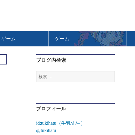
＆ゲーム
ゲーム
ブログ内検索
検
索
:
プロフィール
id:tukihatu（牛乳先生）
@tukihatu