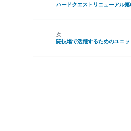
ハードクエストリニューアル第
前
の
投
稿:
次
闘技場で活躍するためのユニッ
次
の
投
稿: