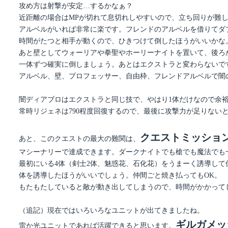
攻め方は射撃が安定…するかなぁ？
近距離の場合はMPが切れて息切れしやすいので、立ち回りが難
アルベルがいれば非常に楽です。フレンドのアルベルを借りてダブルア
時間がたつと相手が動くので、ひきつけて倒したほうがいいかな
あと壁としてウォーリアや拳聖やホーリーナイトを置いて、後ろからﾄﾞ
一体ずつ確実に倒しましょう。あとはエクストラと変わらないで
アルベル、壁、プロフェッサー、自由枠、フレンドアルベルで闇
闇ディアブロはエクストラと同じ技で、やはり1体だけなので余
常時リジェネは790程度回復するので、最後に攻撃力が足りない
クエストミッショ
あと、このクエストの最大の難関は、
マシーナリーで達成できます。ダークナイトでも槍でも魔法でも
最初にいる4体（剣士2体、魅惑花、石化花）をうまーく誘導して
体を誘導したほうがいいでしょう。仲間ごと焼き払ってもOK。
もたもたしていると敵が動き出してしまうので、時間がかかって
（追記）現在ではいろいろなユニットが出てきましたね。
ギルガメッ
雷か光ユニットであれば活躍できると思います。