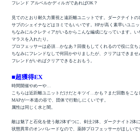
フレンド アルベルかディルガであればOK？
見てのとおり耐久力重視と遠距離ユニットです。ダークナイトの
サブのシェイナなどはヨミでもいいです。HPが高く素早いユニ
ちなみにルクレティアがいるからこんな編成になっています。い
マラスを入れたり。
プロフェッサーは必須…かなあ？回復もしてくれるので役に立ち
ちなみにフレンドなしで何回かやりましたが、クリアはできませ
フレンドがいればクリアできるとおもう。
■超獲得EX
時間開催やめーや…
こちらは近距離ユニットだけだとキツイ…かも？まだ回数をこな
MAPが一本道の谷で、団体で行動しにくいです。
属性は同じく水と闇。
敵は魅了と石化を使う敵2体ずつに、剣士2体、ダークナイト2体
状態異常のオンパレードなので、薬師プロフェッサーがほしいで