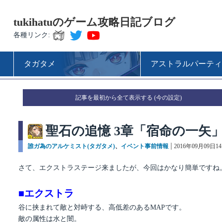
tukihatuのゲーム攻略日記ブログ
各種リンク:
タガタメ
アストラルパーティ
記事を最初から全て表示する
聖石の追憶 3章「宿命の一矢
カ
誰ガ為のアルケミスト(タガタメ)
、
イベント事前情報
投
2016年09月09日1
テ
稿
ゴ
日:
さて、エクストラステージ来ましたが、今回はかなり簡単ですね
リ
ー
■エクストラ
谷に挟まれて敵と対峙する、高低差のあるMAPです。
敵の属性は水と闇。