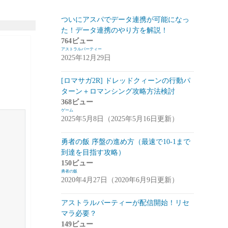
スマートフォン
(94)
ついにアスパでデータ連携が可能になっ
た！データ連携のやり方を解説！
PC
(7)
764ビュー
アストラルパーティー
お知らせ
(6)
2025年12月29日
その他
(2)
[ロマサガ2R] ドレッドクィーンの行動パ
コンパイル
(9)
ターン＋ロマンシング攻略方法検討
368ビュー
姫プタワー
(11)
ゲーム
2025年5月8日（2025年5月16日更新）
攻略
(9)
雑談・感想
(2)
勇者の飯 序盤の進め方（最速で10-1まで
到達を目指す攻略）
リーグ・オブ・ワンダーランド(リグワ
150ビュー
ン)
(20)
勇者の飯
2020年4月27日（2020年6月9日更新）
咲うアルスノトリア(アルスノ)
(28)
アストラルパーティーが配信開始！リセ
攻略
(14)
マラ必要？
雑談
(14)
149ビュー