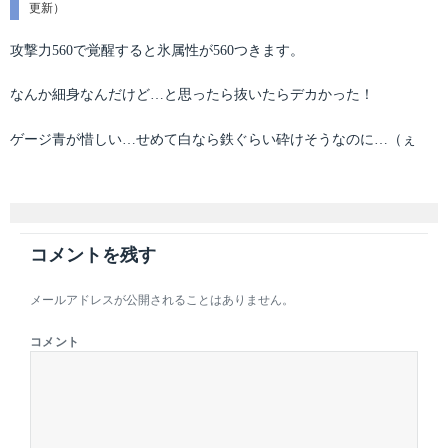
テ
更新）
稿
ゴ
日:
リ
攻撃力560で覚醒すると氷属性が560つきます。
ー
なんか細身なんだけど…と思ったら抜いたらデカかった！
ゲージ青が惜しい…せめて白なら鉄ぐらい砕けそうなのに…（ぇ
コメントを残す
メールアドレスが公開されることはありません。
コメント