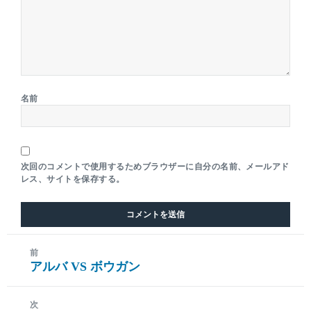
名前
次回のコメントで使用するためブラウザーに自分の名前、メールアド
レス、サイトを保存する。
前
アルバ VS ボウガン
前
の
投
次