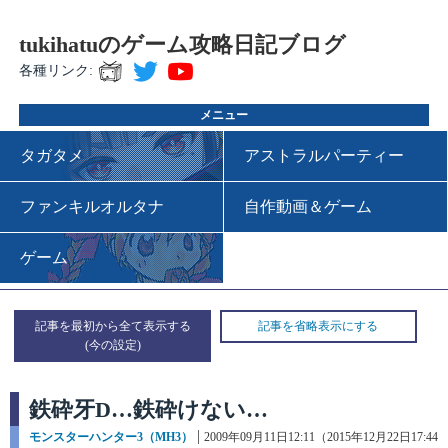
tukihatuのゲーム攻略日記ブログ
各種リンク:
メニュー
タガタメ
アストラルパーティー
ファンキルオルタナ
自作動画＆ゲーム
ゲーム
記事を最初から全て表示する
記事を省略表示にする
鉄砕牙D…鉄砕けない…
カ
モンスターハンター3（MH3）
投
2009年09月11日12:11（2015年12月22日17:44