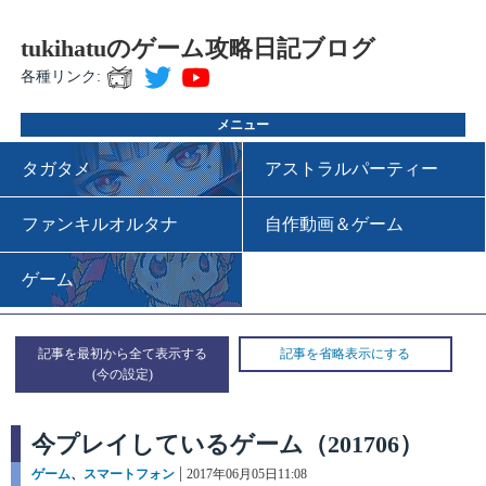
tukihatuのゲーム攻略日記ブログ
各種リンク:
メニュー
タガタメ
アストラルパーティー
ファンキルオルタナ
自作動画＆ゲーム
ゲーム
記事を最初から全て表示する
記事を省略表示にする
今プレイしているゲーム（201706）
カ
ゲーム
、
スマートフォン
投
2017年06月05日11:08