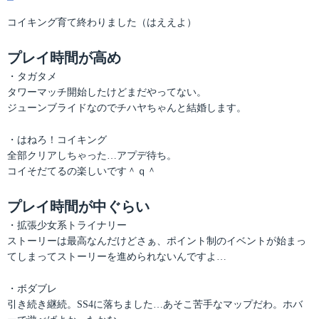
テ
稿
ゴ
日:
コイキング育て終わりました（はええよ）
リ
ー
プレイ時間が高め
・タガタメ
タワーマッチ開始したけどまだやってない。
ジューンブライドなのでチハヤちゃんと結婚します。
・はねろ！コイキング
全部クリアしちゃった…アプデ待ち。
コイそだてるの楽しいです＾ｑ＾
プレイ時間が中ぐらい
・拡張少女系トライナリー
ストーリーは最高なんだけどさぁ、ポイント制のイベントが始まっ
てしまってストーリーを進められないんですよ…
・ボダブレ
引き続き継続。SS4に落ちました…あそこ苦手なマップだわ。ホバ