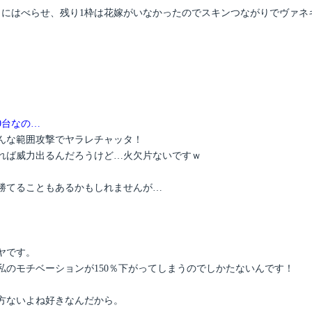
りにはべらせ、残り1枠は花嫁がいなかったのでスキンつながりでヴァネ
0台なの…
んな範囲攻撃でヤラレチャッタ！
すれば威力出るんだろうけど…火欠片ないですｗ
勝てることもあるかもしれませんが…
ヤです。
のモチベーションが150％下がってしまうのでしかたないんです！
方ないよね好きなんだから。