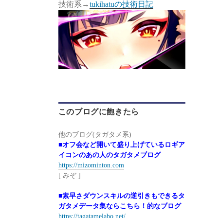
技術系→
tukihatuの技術日記
このブログに飽きたら
他のブログ(タガタメ系)
■オフ会など開いて盛り上げているロギア
イコンのあの人のタガタメブログ
https://mizominton.com
[ みぞ ]
■素早さダウンスキルの逆引きもできるタ
ガタメデータ集ならこちら！的なブログ
https://tagatamelabo.net/