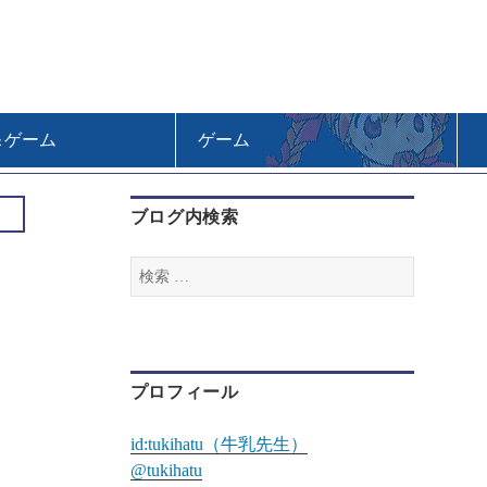
＆ゲーム
ゲーム
ブログ内検索
検
索
:
プロフィール
id:tukihatu（牛乳先生）
@tukihatu