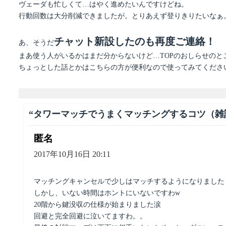
ヴェーダも忙しくて…はやく進めたいんですけどね。
行動回数は大分削減できましたが。とりあえず登りきりたいなぁ
チャット新設したのも再度ご連絡！
あ、そうだ
まあ使う人がいるかはまだ分からないけど…TOPのおしらせの
ちょっとした話とかはこちらの方が便利なので使ってみてくださ
“タワーマッチでうまくマッチングするコツ（雑談
匿名
よ
り:
2017年10月16日 20:11
マッチングキャンセルで少しはマッチするようになりました
しかし、いない時間はホントにいないですわw
20階から鍵没収の仕様が始まりました涙
回避と完全回避に泣いてますわ。。