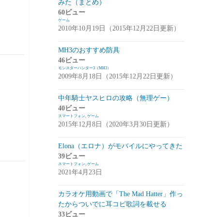
みた（まとめ）
アプデ・イベント情報
(1)
60ビュー
ゲーム
雑談
(1)
2010年10月19日（2015年12月22日更新）
シノビナイトメア(シノビナ)
(6)
MH3のおすすめ防具
46ビュー
メビウスファイナルファンタジー(メビウ
モンスターハンター3（MH3）
スFF)
(157)
2009年8月18日（2015年12月22日更新）
アプデ情報
(18)
中年騎士ヤスヒロの攻略（無理ゲー）
ジョブステータス
(10)
40ビュー
スマートフォン
,
ゲーム
カオスの魔窟
(5)
2015年12月8日（2020年3月30日更新）
ブラウンダスト(ブラダス)
(29)
Elona（エロナ）がモバイルにやってきた
テイルズウィーバー：SecondRun(TWSR)
39ビュー
スマートフォン
,
ゲーム
(10)
2021年4月23日
攻略
(5)
カラオケ用動画で「The Mad Hatter」作っ
雑談
(5)
たからついでに耳コピ歌詞を載せる
33ビュー