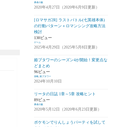
勇者の飯
2020年4月27日（2020年6月9日更新）
崩落のCARNEADES(ホウカル)
(15)
Zold:Out~鍛冶屋の物語(ゾルカジ)
(13)
[ロマサガ2R] ラストバトル(七英雄本体)
の行動パターン＋ロマンシング攻略方法
攻略情報
(5)
検討
雑談
(7)
130ビュー
ゲーム
拡張少女系トライナリー(トライナリー)
2025年4月29日（2025年5月8日更新）
(12)
姫プタワーのシーズン4が開始！変更点な
勇者の飯
(14)
どまとめ
96ビュー
ボーダーブレイク
(13)
攻略
,
姫プタワー
2024年10月10日
アスタータタリクス(アスタタ)
(38)
イベント事前情報
(16)
リータの日誌 1章～5章 攻略ヒント
89ビュー
攻略情報
(10)
勇者の飯
2020年5月12日（2020年6月23日更新）
雑談
(13)
ポケモンでりんしょうパーティを試して
サクライグノラムス(サクムス)
(2)