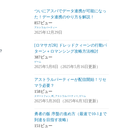
スマートフォン
(94)
ついにアスパでデータ連携が可能になっ
た！データ連携のやり方を解説！
PC
(7)
857ビュー
アストラルパーティー
お知らせ
(6)
2025年12月29日
その他
(2)
[ロマサガ2R] ドレッドクィーンの行動パ
コンパイル
(9)
？
ターン＋ロマンシング攻略方法検討
387ビュー
姫プタワー
(11)
ゲーム
2025年5月8日（2025年5月16日更新）
攻略
(9)
雑談・感想
(2)
アストラルパーティーが配信開始！リセ
マラ必要？
リーグ・オブ・ワンダーランド(リグワ
158ビュー
ン)
(20)
スマートフォン
,
PC
,
アストラルパーティー
,
ゲーム
2025年5月20日（2025年6月3日更新）
咲うアルスノトリア(アルスノ)
(28)
勇者の飯 序盤の進め方（最速で10-1まで
攻略
(14)
到達を目指す攻略）
雑談
(14)
151ビュー