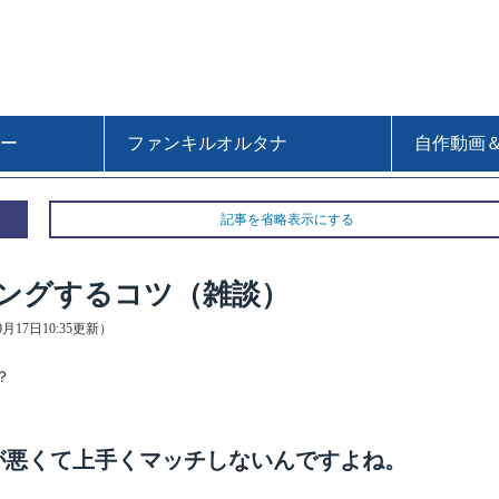
ー
ファンキルオルタナ
自作動画
記事を省略表示にする
ングするコツ（雑談）
10月17日10:35更新）
？
が悪くて上手くマッチしないんですよね。