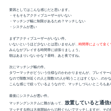
要因としてはこんな感じだと思います。
・そもそもアクティブユーザーがいない
・マッチング幅に制限があるため？マッチしない
・システムが悪い
まずアクティブユーザーがいない件。
いないというほど少ないとは思いませんが…
時間帯によって全く
みんながプレイする時間帯に頑張りましょう。
朝はあまりいないかな？昼時、あと夜ですね。
次にマッチング幅の件。
タワーマッチがどういう仕様なのかわかりませんが、プレイヤー
なので階数30近くの人と階数1の人が戦うことはすくない…のか
こんな感じで絞っているようなので、マッチしづらいところもあ
最後にシステムが悪い件。
放置していると通信
マッチングシステムに難があって、
マッチする時は大体開始から15秒ぐらいでマッチしますが、その