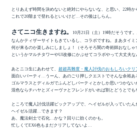
とりあえず時間を決めないと絶対にやらないな、と思い、22時か
これで20階まで登れるといいけど…その後はしらん。
さてニコ生きますね。
10月21日（土）19時だそうです
なんかティザーサイトもきているし、コラボですね。まあタイミ
何が来るのか楽しみにしましょ！（そろそろ闇の奇術師おなしゃ
というかマルチタワーやUI改修にかぶせてコラボやって大丈夫
あとニコ生にあわせて、
超超高難度・魔人討伐のおもしろいクリ
面白いパーティ…うーん、あのごり押しクエストでそんな余裕あ
ゴルマラスとディルガでふんどしパーティとかしか思いつかない
混色ならチハヤとズィーヴァとフレンドがいれば割とどうとでも
ところで魔人討伐活躍ピックアップで、ヘイゼルが入っていたん
ヘイゼル活躍…できます？
あ、魔法剣士で石化…かな？回りに効くのかも。
忙しくてEX6色もまだクリアしてないよ…