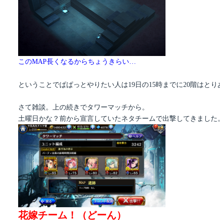
このMAP長くなるからちょうきらい…
ということでぱぱっとやりたい人は19日の15時までに20階はと
さて雑談。上の続きでタワーマッチから。
土曜日かな？前から宣言していたネタチームで出撃してきました
花嫁チーム！（どーん）