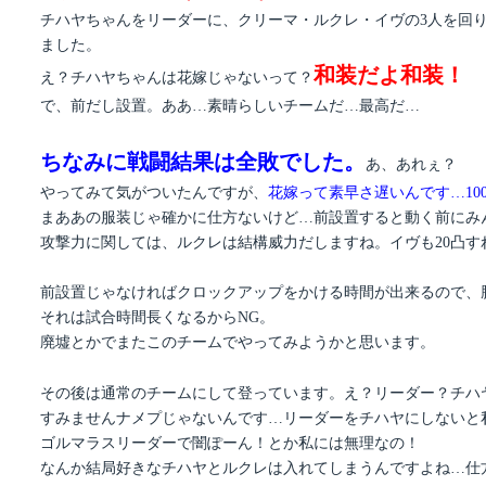
チハヤちゃんをリーダーに、クリーマ・ルクレ・イヴの3人を回
ました。
和装だよ和装！
え？チハヤちゃんは花嫁じゃないって？
で、前だし設置。ああ…素晴らしいチームだ…最高だ…
ちなみに戦闘結果は全敗でした。
あ、あれぇ？
やってみて気がついたんですが、
花嫁って素早さ遅いんです…10
まああの服装じゃ確かに仕方ないけど…前設置すると動く前にみ
攻撃力に関しては、ルクレは結構威力だしますね。イヴも20凸
前設置じゃなければクロックアップをかける時間が出来るので、
それは試合時間長くなるからNG。
廃墟とかでまたこのチームでやってみようかと思います。
その後は通常のチームにして登っています。え？リーダー？チハ
すみませんナメプじゃないんです…リーダーをチハヤにしないと私
ゴルマラスリーダーで闇ぽーん！とか私には無理なの！
なんか結局好きなチハヤとルクレは入れてしまうんですよね…仕