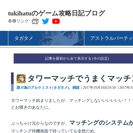
tukihatuのゲーム攻略日記ブログ
各種リンク:
タガタメ
アストラルパーティ
記事を最初から全て表示する
タワーマッチでうまくマッチ
カ
誰ガ為のアルケミスト(タガタメ)
、
雑談
投
2017年10月16日16:50（2017年
テ
稿
ゴ
日:
タワーマッチ始まりましたが…マッチングしないいいいいい！！
リ
とお嘆きのあなたに。
ー
マッチングのシステム
ぶっちゃけ元からなのですが、
マッチング待機画面で待っていても全然だめ。