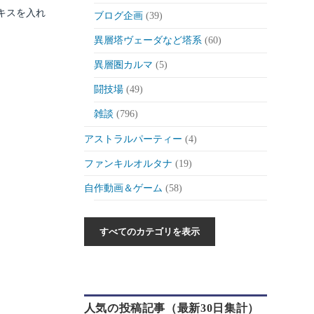
キスを入れ
ブログ企画
(39)
異層塔ヴェーダなど塔系
(60)
異層圏カルマ
(5)
闘技場
(49)
雑談
(796)
アストラルパーティー
(4)
ファンキルオルタナ
(19)
自作動画＆ゲーム
(58)
作った動画とか
(6)
自作ゲーム紹介
(6)
自作ツール
(1)
ゲーム制作日記
(46)
人気の投稿記事（最新30日集計）
ゲーム
(175)