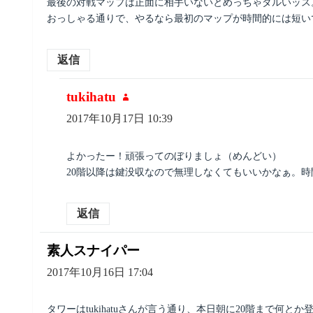
最後の対戦マップは正面に相手いないとめっちゃダルいッス
おっしゃる通りで、やるなら最初のマップが時間的には短い
返信
tukihatu
よ
り:
2017年10月17日 10:39
よかったー！頑張ってのぼりましょ（めんどい）
20階以降は鍵没収なので無理しなくてもいいかなぁ。
返信
素人スナイパー
よ
り:
2017年10月16日 17:04
タワーはtukihatuさんが言う通り、本日朝に20階まで何とか