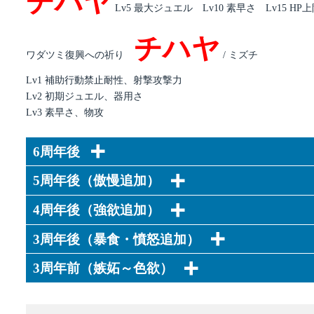
チハヤ
Lv5 最大ジュエル Lv10 素早さ Lv15 HP
チハヤ
ワダツミ復興への祈り
/ ミズチ
Lv1 補助行動禁止耐性、射撃攻撃力
Lv2 初期ジュエル、器用さ
Lv3 素早さ、物攻
6周年後
5周年後（傲慢追加）
4周年後（強欲追加）
3周年後（暴食・憤怒追加）
3周年前（嫉妬～色欲）