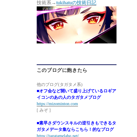
技術系→
tukihatuの技術日記
このブログに飽きたら
他のブログ(タガタメ系)
■オフ会など開いて盛り上げているロギア
イコンのあの人のタガタメブログ
https://mizominton.com
[ みぞ ]
■素早さダウンスキルの逆引きもできるタ
ガタメデータ集ならこちら！的なブログ
https://tagatamelabo.net/