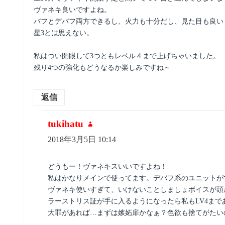
ヴァネキ良いですよね。
バフとデバフ両方できるし、火力も十分だし、見た目も良いし
星3とは思えない。
私はつい開眼して3つともレベル４まで上げちゃいました。
残り4つの強化もどうなるか楽しみですね～
返信
tukihatu
よ
り:
2018年3月5日 10:14
どうもー！ヴァネキスいいですよね！
私はかなりメインで使ってます。デバフ系のユニットが
ヴァネキ使いすぎて、いけないことしましょボイスが頭
ラーストリス証が手に入るようになったら私もLV4まで
大罪があれば…まずは嫉妬扉かなぁ？色欲も捨てがたい