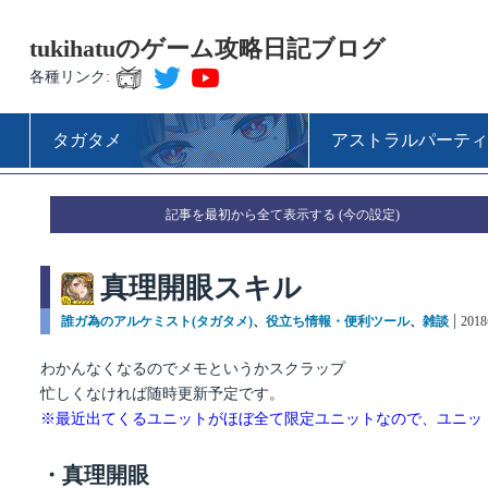
tukihatuのゲーム攻略日記ブログ
各種リンク:
タガタメ
アストラルパーティ
記事を最初から全て表示する
真理開眼スキル
カ
誰ガ為のアルケミスト(タガタメ)
、
役立ち情報・便利ツール
、
雑談
投
201
テ
稿
ゴ
日:
わかんなくなるのでメモというかスクラップ
リ
忙しくなければ随時更新予定です。
ー
※最近出てくるユニットがほぼ全て限定ユニットなので、ユニッ
・真理開眼