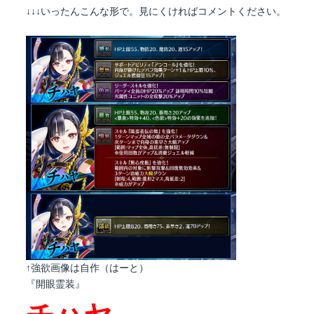
↓↓↓いったんこんな形で。見にくければコメントください。
↑強欲画像は自作（はーと）
『開眼霊装』