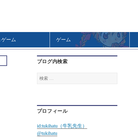
＆ゲーム
ゲーム
ブログ内検索
検
索
:
プロフィール
id:tukihatu（牛乳先生）
@tukihatu