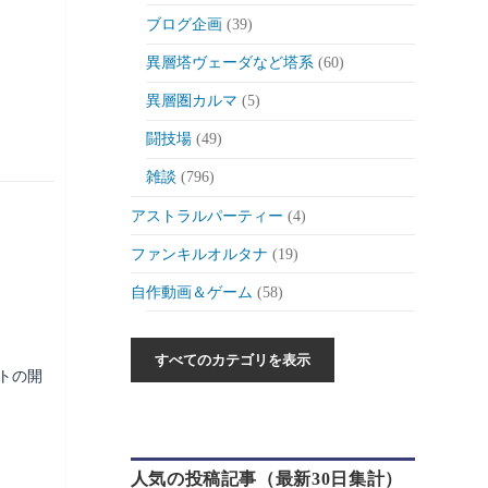
ブログ企画
(39)
異層塔ヴェーダなど塔系
(60)
異層圏カルマ
(5)
闘技場
(49)
雑談
(796)
アストラルパーティー
(4)
ファンキルオルタナ
(19)
自作動画＆ゲーム
(58)
作った動画とか
(6)
自作ゲーム紹介
(6)
トの開
自作ツール
(1)
ゲーム制作日記
(46)
人気の投稿記事（最新30日集計）
ゲーム
(175)