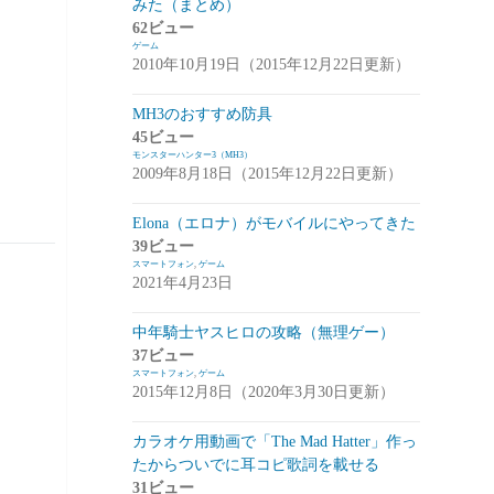
みた（まとめ）
アプデ・イベント情報
(1)
62ビュー
ゲーム
雑談
(1)
2010年10月19日（2015年12月22日更新）
シノビナイトメア(シノビナ)
(6)
MH3のおすすめ防具
45ビュー
メビウスファイナルファンタジー(メビウ
モンスターハンター3（MH3）
スFF)
(157)
2009年8月18日（2015年12月22日更新）
アプデ情報
(18)
Elona（エロナ）がモバイルにやってきた
ジョブステータス
(10)
39ビュー
スマートフォン
,
ゲーム
カオスの魔窟
(5)
2021年4月23日
ブラウンダスト(ブラダス)
(29)
中年騎士ヤスヒロの攻略（無理ゲー）
テイルズウィーバー：SecondRun(TWSR)
37ビュー
スマートフォン
,
ゲーム
(10)
2015年12月8日（2020年3月30日更新）
攻略
(5)
カラオケ用動画で「The Mad Hatter」作っ
雑談
(5)
たからついでに耳コピ歌詞を載せる
31ビュー