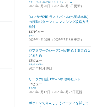
スマートフォン
,
PC
,
アストラルパーティー
,
ゲーム
2025年5月20日（2025年6月3日更新）
崩落のCARNEADES(ホウカル)
(15)
Zold:Out~鍛冶屋の物語(ゾルカジ)
(13)
[ロマサガ2R] ラストバトル(七英雄本体)
の行動パターン＋ロマンシング攻略方法
攻略情報
(5)
検討
雑談
(7)
137ビュー
ゲーム
拡張少女系トライナリー(トライナリー)
2025年4月29日（2025年5月8日更新）
(12)
姫プタワーのシーズン4が開始！変更点な
勇者の飯
(14)
どまとめ
95ビュー
ボーダーブレイク
(13)
攻略
,
姫プタワー
2024年10月10日
アスタータタリクス(アスタタ)
(38)
イベント事前情報
(16)
リータの日誌 1章～5章 攻略ヒント
92ビュー
攻略情報
(10)
勇者の飯
2020年5月12日（2020年6月23日更新）
雑談
(13)
ポケモンでりんしょうパーティを試して
サクライグノラムス(サクムス)
(2)