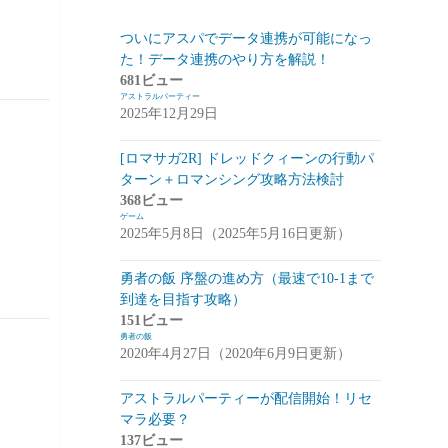
スマートフォン
(94)
ついにアスパでデータ連携が可能になっ
た！データ連携のやり方を解説！
PC
(7)
681ビュー
アストラルパーティー
お知らせ
(6)
2025年12月29日
その他
(2)
[ロマサガ2R] ドレッドクィーンの行動パ
コンパイル
(9)
ターン＋ロマンシング攻略方法検討
368ビュー
姫プタワー
(11)
ゲーム
2025年5月8日（2025年5月16日更新）
攻略
(9)
雑談・感想
(2)
勇者の飯 序盤の進め方（最速で10-1まで
到達を目指す攻略）
リーグ・オブ・ワンダーランド(リグワ
151ビュー
ン)
(20)
勇者の飯
2020年4月27日（2020年6月9日更新）
咲うアルスノトリア(アルスノ)
(28)
アストラルパーティーが配信開始！リセ
攻略
(14)
マラ必要？
雑談
(14)
137ビュー