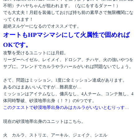
不明）チハヤちゃんが狙われます。（なにをするダァー！）
でも大丈夫！月鎧を装備しておけば持ち前の素早さで無限機関にな
ってくれます！
超絶ヌルゲーになるのでオススメです。
オートもHPマシマシにして火属性で固めれば
OKです。
攻撃を受けるユニットには月鎧。
リーダーヘイゼル、レイメイ、ドロシア、チハヤ、火の強いやつを
サブに。フレンドでカルラやラハールがいれば問題ないでしょう。
さて、問題はミッション。1度に全ミッション達成があります。
あるのはまあいいんですが…難易度が…
ミッションはアイテムなし、傭兵なし、4人チーム、コンテ無し、4
体同時撃破、砂漠地帯出身（！？）の6つです。
このクエストで砂漠地帯出身のみはカルラがいないとむりっす…
現在の砂漠地帯出身のユニットはこちら。
火 カルラ、ストリエ、アーキル、ジェイク、シエル