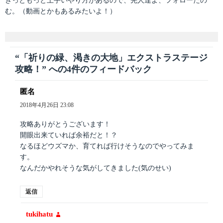
きっともっと上手いやり方があるので、先人達よ、フォローたの
む。（動画とかもあるみたいよ！）
“「祈りの緑、渇きの大地」エクストラステージ
攻略！” への4件のフィードバック
匿名
よ
り:
2018年4月26日 23:08
攻略ありがとうございます！
開眼出来ていれば余裕だと！？
なるほどウズマか、育てれば行けそうなのでやってみま
す。
なんだかやれそうな気がしてきました(気のせい)
返信
tukihatu
よ