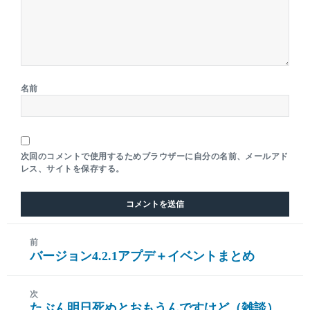
名前
次回のコメントで使用するためブラウザーに自分の名前、メールアド
レス、サイトを保存する。
前
バージョン4.2.1アプデ＋イベントまとめ
前
の
投
次
たぶん明日死ぬとおもうんですけど（雑談）
稿:
次