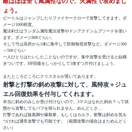
敵はほぼ全て風属性なので、火属性で攻めまし
ょう。
ビートルはジャンプしたりファイヤークローで攻撃してきます。ダ
メージ1000程度。
魔法剣士はランダム属性魔法攻撃やドンアクドンムブソードを使い
ます。ダメージ800ぐらい。
そして弓は高所から1体に集中して防御無視攻撃など。ダメージ300
～500ぐらい
一人ひとりはたいしたことないのですが、集中攻撃を受けると結構
きついです。HP回復をしっかりして1体ずつ片付けましょう。
またところどころにクリスタルが置いてあります。
射撃と打撃の斜め攻撃に対して、風特攻＋ジュ
エル回復効果を付与してくれます。
本当に斜めのみしか受け付けないので、3マスはなれた斜め？って状
態から攻撃してもバフを得られません。めんどくさ…
打撃であれば旋風脚や爆裂拳、もしくはカルラ。射撃は斜めを気を
つければ通常攻撃でも可能です。（範囲攻撃の場合はまためんどく
さい）