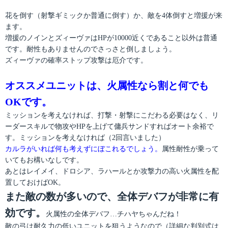
花を倒す（射撃ギミックか普通に倒す）か、敵を4体倒すと増援が来
ます。
増援のノインとズィーヴァはHPが10000近くであること以外は普通
です。耐性もありませんのでさっさと倒しましょう。
ズィーヴァの確率ストップ攻撃は厄介です。
オススメユニットは、火属性なら割と何でも
OKです。
ミッションを考えなければ、打撃・射撃にこだわる必要はなく、リ
ーダースキルで物攻やHPを上げて傭兵サンドすればオート余裕で
す。ミッションを考えなければ（2回言いました）
カルラがいれば何も考えずにぼこれるでしょう。
属性耐性が乗って
いてもお構いなしです。
あとはレイメイ、ドロシア、ラハールとか攻撃力の高い火属性を配
置しておけばOK。
また敵の数が多いので、全体デバフが非常に有
効です。
火属性の全体デバフ…チハヤちゃんだね！
敵の弓は耐久力の低いユニットを狙うようなので（詳細な判別式は