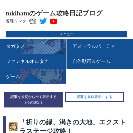
tukihatuのゲーム攻略日記ブログ
各種リンク:
メニュー
タガタメ
アストラルパーティー
ファンキルオルタナ
自作動画＆ゲーム
ゲーム
記事を最初から全て表示する
記事を省略表示にする
「祈りの緑、渇きの大地」エクスト
ラステージ攻略！