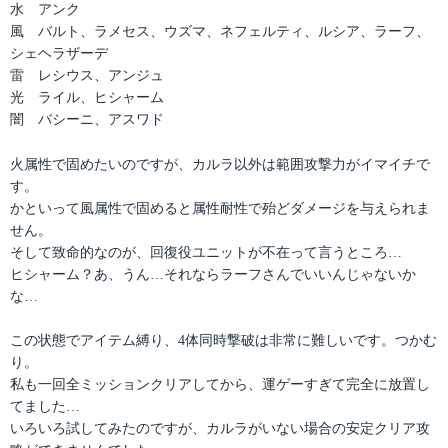
水 アンク
風 バルト、ラメセス、ウズマ、ネフェルティ、ルシア、ラーフ、
シェヘラザーデ
雷 レシウス、アンジュ
光 ライル、ヒシャーム
闇 バシーニ、アスワド
火属性で固めたいのですが、カルラ以外は範囲攻撃力がイマイチで
す。
かといって風属性で固めると属性耐性で殆どダメージを与えられま
せん。
そして致命的なのが、回復役ユニットが不在って言うところ…
ヒシャーム？あ、うん…それならラーフさんでいいんじゃないか
な…
この状態でアイテム縛り、4体同時撃破は非常に難しいです。つかむ
り。
私も一回全ミッションクリアしてから、運ゲーすぎて完全に放置し
てました…
いろいろ試してみたのですが、カルラがいない場合の安定クリア攻