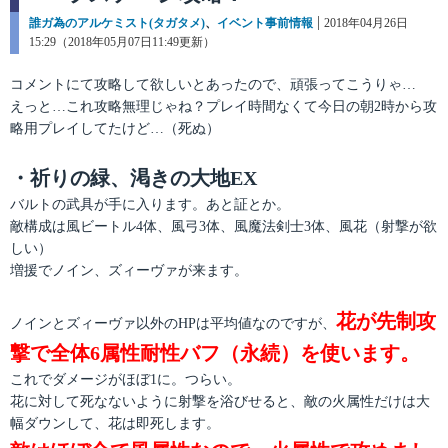
カ
誰ガ為のアルケミスト(タガタメ)
、
イベント事前情報
投
2018年04月26日
テ
15:29（2018年05月07日11:49更新）
稿
ゴ
日:
リ
コメントにて攻略して欲しいとあったので、頑張ってこうりゃ…
ー
えっと…これ攻略無理じゃね？プレイ時間なくて今日の朝2時から攻
略用プレイしてたけど…（死ぬ）
・祈りの緑、渇きの大地EX
バルトの武具が手に入ります。あと証とか。
敵構成は風ビートル4体、風弓3体、風魔法剣士3体、風花（射撃が欲
しい）
増援でノイン、ズィーヴァが来ます。
花が先制攻
ノインとズィーヴァ以外のHPは平均値なのですが、
撃で全体6属性耐性バフ（永続）を使います。
これでダメージがほぼ1に。つらい。
花に対して死なないように射撃を浴びせると、敵の火属性だけは大
幅ダウンして、花は即死します。