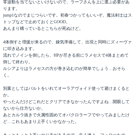
零波動を当てないといけないので、ラーフさんを上に運ぶ必要があ
ります。
jump1なのでまじつらいです。初春つかってもいいぞ。魔法剣士はス
トップなどで止めておくとGOOD。
あんまり構っているとこちらが死ぬけど。
4体倒すと増援が来るので、錬気準備して、出現と同時にズィーヴァ
に叩き込みます。
流れでノインを倒したら、HPが尽きる前にラメセスで4体まとめて
倒して終わり。
ルシアよりはラメセスの方が巻き込むのが簡単でしょう…おそら
く。
別案としてはバルトをいれてオーラアヴォイド使って避けまくると
か。
やったんだけどこれだとクリアできなかったんですよね…開眼して
ないから仕方ないか。
あとカルラ抜きで火属性固めてオバクロラーフでやってみましたけ
ど…これもあまり上手くいかなかった。