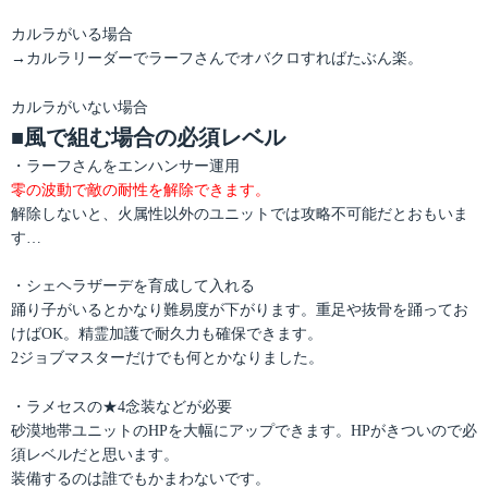
カルラがいる場合
→カルラリーダーでラーフさんでオバクロすればたぶん楽。
カルラがいない場合
■風で組む場合の必須レベル
・ラーフさんをエンハンサー運用
零の波動で敵の耐性を解除できます。
解除しないと、火属性以外のユニットでは攻略不可能だとおもいま
す…
・シェヘラザーデを育成して入れる
踊り子がいるとかなり難易度が下がります。重足や抜骨を踊ってお
けばOK。精霊加護で耐久力も確保できます。
2ジョブマスターだけでも何とかなりました。
・ラメセスの★4念装などが必要
砂漠地帯ユニットのHPを大幅にアップできます。HPがきついので必
須レベルだと思います。
装備するのは誰でもかまわないです。