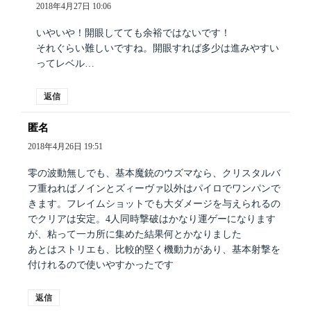
り:
2018年4月27日 10:06
いやいや！開眼してても余裕ではないです！
それぐらい難しいですね。開眼すれば多少は進みやすい
ってレベル…
返信
匿名
よ
り:
2018年4月26日 19:51
零の波動無しでも、基本魔銃のウズマなら、クリスタルバ
フ重ねればノインとズィーヴァ以外はパイロでワンパンで
きます。フレイムショットでも大ダメージを与えられるの
でクリアは安定。4人同時撃破はかなり運ゲーになります
が、粘って一カ所に集めた結果何とかなりました
あとはストリエも、比較的堅く機動力があり、基本射撃を
付けれるので使いやすかったです
返信