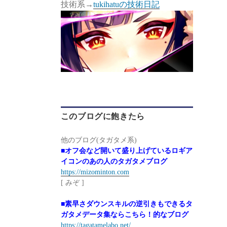
技術系→
tukihatuの技術日記
このブログに飽きたら
他のブログ(タガタメ系)
■オフ会など開いて盛り上げているロギア
イコンのあの人のタガタメブログ
https://mizominton.com
[ みぞ ]
■素早さダウンスキルの逆引きもできるタ
ガタメデータ集ならこちら！的なブログ
https://tagatamelabo.net/