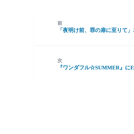
前
「夜明け前、罪の扉に至りて」
前
の
投
稿:
次
『ワンダフル☆SUMMER』に
次
の
投
稿: