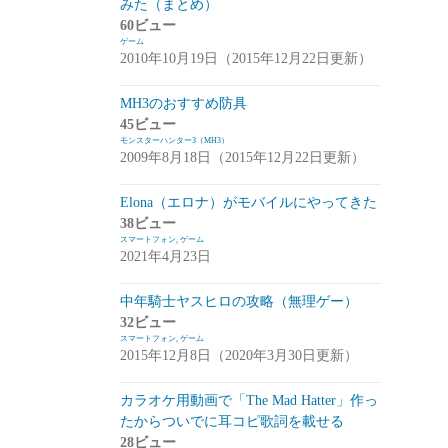
みた（まとめ）
アプデ・イベント情報
(1)
60ビュー
ゲーム
雑談
(1)
2010年10月19日（2015年12月22日更新）
シノビナイトメア(シノビナ)
(6)
MH3のおすすめ防具
45ビュー
メビウスファイナルファンタジー(メビウ
モンスターハンター3（MH3）
スFF)
(157)
2009年8月18日（2015年12月22日更新）
アプデ情報
(18)
Elona（エロナ）がモバイルにやってきた
ジョブステータス
(10)
38ビュー
スマートフォン
,
ゲーム
カオスの魔窟
(5)
2021年4月23日
ブラウンダスト(ブラダス)
(29)
中年騎士ヤスヒロの攻略（無理ゲー）
テイルズウィーバー：SecondRun(TWSR)
32ビュー
スマートフォン
,
ゲーム
(10)
2015年12月8日（2020年3月30日更新）
攻略
(5)
カラオケ用動画で「The Mad Hatter」作っ
雑談
(5)
たからついでに耳コピ歌詞を載せる
28ビュー