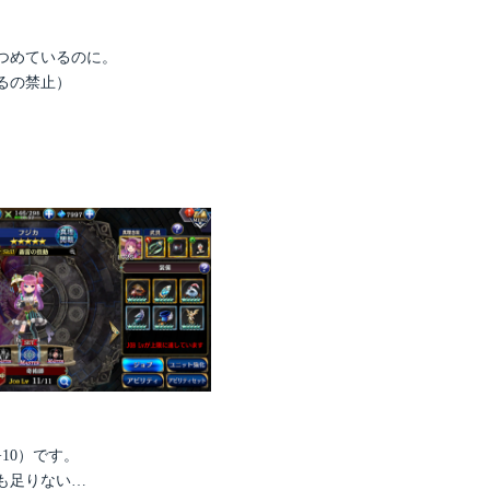
つめているのに。
るの禁止）
。
10）です。
も足りない…