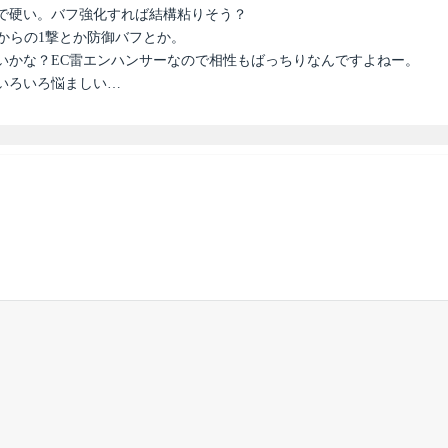
で硬い。バフ強化すれば結構粘りそう？
からの1撃とか防御バフとか。
いかな？EC雷エンハンサーなので相性もばっちりなんですよねー。
いろいろ悩ましい…