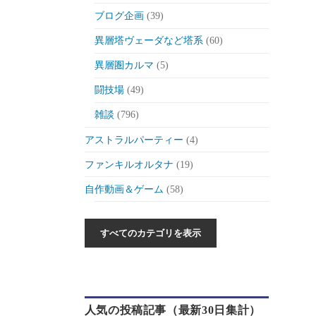
ブログ企画
(39)
異層塔ヴェーダなど塔系
(60)
異層圏カルマ
(5)
闘技場
(49)
雑談
(796)
アストラルパーティー
(4)
ファンキルオルタナ
(19)
自作動画＆ゲーム
(58)
作った動画とか
(6)
自作ゲーム紹介
(6)
自作ツール
(1)
ゲーム制作日記
(46)
人気の投稿記事（最新30日集計）
ゲーム
(175)