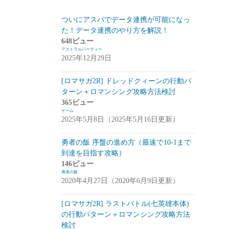
スマートフォン
(94)
ついにアスパでデータ連携が可能になっ
た！データ連携のやり方を解説！
PC
(7)
648ビュー
アストラルパーティー
お知らせ
(6)
2025年12月29日
その他
(2)
[ロマサガ2R] ドレッドクィーンの行動パ
コンパイル
(9)
ターン＋ロマンシング攻略方法検討
365ビュー
姫プタワー
(11)
ゲーム
2025年5月8日（2025年5月16日更新）
攻略
(9)
雑談・感想
(2)
勇者の飯 序盤の進め方（最速で10-1まで
到達を目指す攻略）
リーグ・オブ・ワンダーランド(リグワ
146ビュー
ン)
(20)
勇者の飯
2020年4月27日（2020年6月9日更新）
咲うアルスノトリア(アルスノ)
(28)
[ロマサガ2R] ラストバトル(七英雄本体)
攻略
(14)
の行動パターン＋ロマンシング攻略方法
雑談
(14)
検討