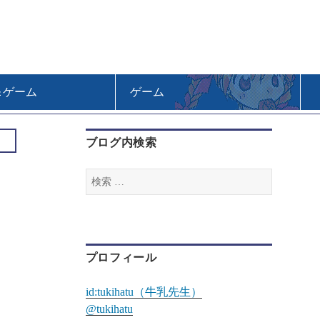
＆ゲーム
ゲーム
ブログ内検索
検
索
:
プロフィール
id:tukihatu（牛乳先生）
@tukihatu