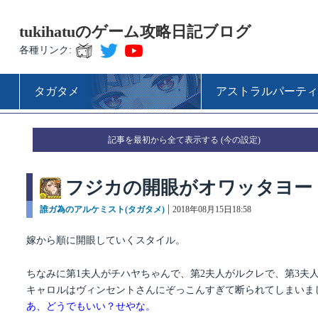
tukihatuのゲーム攻略日記ブログ
各種リンク:
タガタメ
アストラルパーティ
記事を最初から全て表示する
フジカの開眼がオワッタヨー
カ
誰ガ為のアルケミスト(タガタメ)
投
2018年08月15日18:58
テ
稿
ゴ
日:
嫁から順に開眼していくスタイル。
リ
ー
ちなみに第1夫人がチハヤちゃんで、第2夫人がルクレで、第3夫
キャロルはヴィンセントさんにぞっこんすぎて断られてしまいま
あ、どうでもいい？せやな。