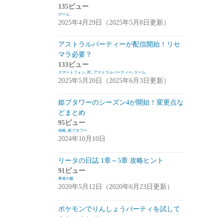
135ビュー
崩落のCARNEADES(ホウカル)
(15)
ゲーム
2025年4月29日（2025年5月8日更新）
Zold:Out~鍛冶屋の物語(ゾルカジ)
(13)
アストラルパーティーが配信開始！リセ
攻略情報
(5)
マラ必要？
雑談
(7)
133ビュー
スマートフォン
,
PC
,
アストラルパーティー
,
ゲーム
拡張少女系トライナリー(トライナリー)
2025年5月20日（2025年6月3日更新）
(12)
姫プタワーのシーズン4が開始！変更点な
勇者の飯
(14)
どまとめ
95ビュー
ボーダーブレイク
(13)
攻略
,
姫プタワー
2024年10月10日
アスタータタリクス(アスタタ)
(38)
イベント事前情報
(16)
リータの日誌 1章～5章 攻略ヒント
91ビュー
攻略情報
(10)
勇者の飯
2020年5月12日（2020年6月23日更新）
雑談
(13)
ポケモンでりんしょうパーティを試して
サクライグノラムス(サクムス)
(2)