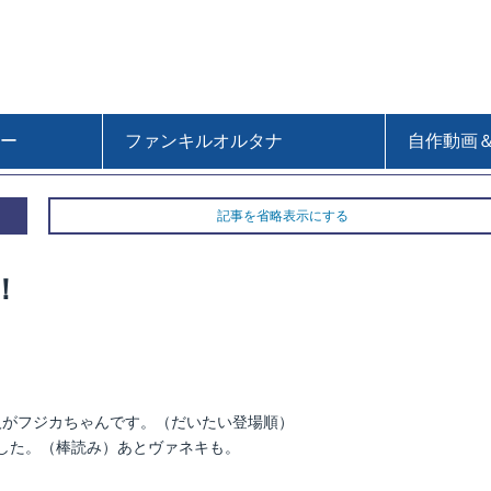
ー
ファンキルオルタナ
自作動画
記事を省略表示にする
！
人がフジカちゃんです。（だいたい登場順）
した。（棒読み）あとヴァネキも。