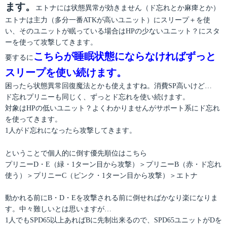
ます。
エトナには状態異常が効きません（ド忘れとか麻痺とか）
エトナは主力（多分一番ATKが高いユニット）にスリープ＋を使
い、そのユニットが眠っている場合はHPの少ないユニット？にスタ
ーを使って攻撃してきます。
こちらが睡眠状態にならなければずっと
要するに
スリープを使い続けます。
困ったら状態異常回復魔法とかも使えますね。消費SP高いけど…
ド忘れプリニーも同じく、ずっとド忘れを使い続けます。
対象はHPの低いユニット？よくわかりませんがサポート系にド忘れ
を使ってきます。
1人がド忘れになったら攻撃してきます。
ということで個人的に倒す優先順位はこちら
プリニーD・E（緑・1ターン目から攻撃）＞プリニーB（赤・ド忘れ
使う）＞プリニーC（ピンク・1ターン目から攻撃）＞エトナ
動かれる前にB・D・Eを攻撃される前に倒せればかなり楽になりま
す。中々難しいとは思いますが…
1人でもSPD65以上あればBに先制出来るので、SPD65ユニットがDを