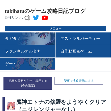
tukihatuのゲーム攻略日記ブログ
各種リンク:
メニュー
タガタメ
アストラルパーティー
ファンキルオルタナ
自作動画＆ゲーム
ゲーム
記事を最初から全て表示する
記事を省略表示にする
魔神エトナの修羅をようやくクリア
（ニジレンジャーなし）