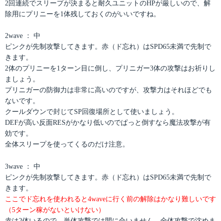
2回連続でスリープが決まると耐久ユニットのHPが厳しいので、解
除用にプリニーを1体残しておくのがいいですね。
2wave ： 中
ピンクが先制攻撃してきます。赤（ド忘れ）はSPD65未満で先制で
きます。
2体のプリニーを1ターン目に倒し、プリニガー3体の攻撃はお祈りし
ましょう。
プリニガーの防御力は非常に高いのですが、攻撃力はそれほどでも
ないです。
クールダウンで封じてSP回復場所として使いましょう。
DEFが高い反面RESがかなり低いのでぱっと倒すなら魔法攻撃が有
効です。
全体スリープを使ってくるのだけ注意。
3wave ： 中
ピンクが先制攻撃してきます。赤（ド忘れ）はSPD65未満で先制で
きます。
ここでド忘れを使われると4waveに行く前の解除はかなり難しいです
（5ターン稼がないといけない）
赤は2体いるので、単体攻撃では間に合いません。全体攻撃で沈めま