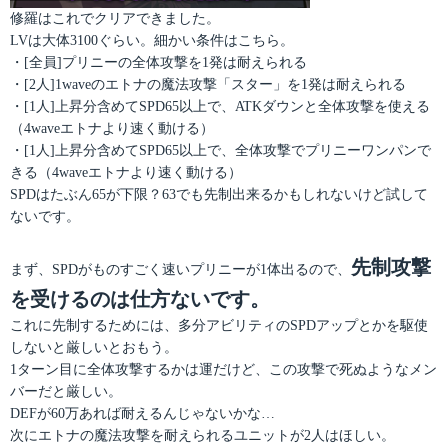
修羅はこれでクリアできました。
LVは大体3100ぐらい。細かい条件はこちら。
・[全員]プリニーの全体攻撃を1発は耐えられる
・[2人]1waveのエトナの魔法攻撃「スター」を1発は耐えられる
・[1人]上昇分含めてSPD65以上で、ATKダウンと全体攻撃を使える
（4waveエトナより速く動ける）
・[1人]上昇分含めてSPD65以上で、全体攻撃でプリニーワンパンで
きる（4waveエトナより速く動ける）
SPDはたぶん65が下限？63でも先制出来るかもしれないけど試して
ないです。
先制攻撃
まず、SPDがものすごく速いプリニーが1体出るので、
を受けるのは仕方ないです。
これに先制するためには、多分アビリティのSPDアップとかを駆使
しないと厳しいとおもう。
1ターン目に全体攻撃するかは運だけど、この攻撃で死ぬようなメン
バーだと厳しい。
DEFが60万あれば耐えるんじゃないかな…
次にエトナの魔法攻撃を耐えられるユニットが2人はほしい。