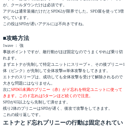
が、クールダウンだけは必須です。
アデルは通常装備だけだとSPD62が限界でした。SPD屋を使って3増
やしています。
この役はSPDが遅いアデルには不向きですね。
■攻略方法
1wave ： 強
事故ポイントですが、敵行動がほぼ固定なのでうまくやれば乗り切
れます。
まずエトナが先制して特定ユニットにスリープ＋、その後プリニー1
体（ピンク）が先制して全体攻撃or単体攻撃をしてきます。
エトナのスリープは、成功しても全体攻撃を受けて解除されるので
大きな問題にはなりません。
次に
SPD65未満のプリニー（赤）がド忘れを特定ユニットに使って
きます。このド忘れは5ターンほど続くので注意。
SPDが65以上なら先制して潰せます。
残り2体のプリニーはSPDが遅く、後攻で攻撃をしてきます。
これの繰り返しです。
エトナとド忘れプリニーの行動は固定されてい