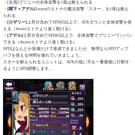
・[全員]プリニーの全体攻撃を1発は耐えられる
・
[閣下＋アデル]
1waveのエトナの魔法攻撃「スター」を1発は耐え
られる
・
[ロザリー]
上昇分含めてSPD65以上で、ATKダウンと全体攻撃を使
える（4waveエトナより速く動ける）
・
[アデル]
上昇分含めてSPD65以上で、全体攻撃でプリニーワンパン
できる（4waveエトナより速く動ける）
SPDはなんとか装備だけで達成できましたが、無理ならSPDアップ
バフを使える仲間を連れていきましょう。
スターを耐えられるユニットは、ATKの低い方を一番最後に行動す
るようにSPD調整します。