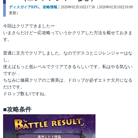
カ
ディスガイアRPG
、
攻略情報
投
2020年02月10日17:58（2020年02月10日19:09
テ
更新）
稿
ゴ
日:
リ
今回はクリアできましたー
ー
いまさらだけど一応攻略っていうかクリアした方法を載せておきま
す。
普通に主力でクリアしました。なのでデスコとニジレンジャーはな
し。
使えばもっと低レベルでクリアできるらしいです。私はやる気ない
ですが…
ちなみに修羅クリアのご褒美は、ドロップが必ずエトナ欠片になる
だけです。
ドロップ数も1ですね。
■攻略条件