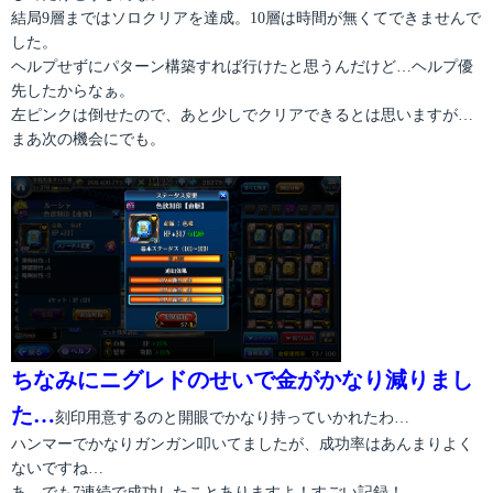
結局9層まではソロクリアを達成。10層は時間が無くてできませんで
した。
ヘルプせずにパターン構築すれば行けたと思うんだけど…ヘルプ優
先したからなぁ。
左ピンクは倒せたので、あと少しでクリアできるとは思いますが…
まあ次の機会にでも。
ちなみにニグレドのせいで金がかなり減りまし
た…
刻印用意するのと開眼でかなり持っていかれたわ…
ハンマーでかなりガンガン叩いてましたが、成功率はあんまりよく
ないですね…
あ、でも7連続で成功したことありますよ！すごい記録！