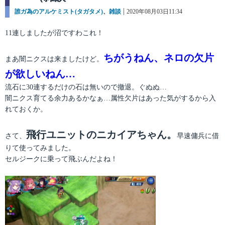
カ
誰ガ為のアルケミスト(タガタメ)
、
雑談
投
2020年08月03日11:34
テ
稿
ゴ
日:
11連しましたが沼ですわこれ！
リ
ー
ちがうねん、ネロの欠片
まあ闇ニクスは来ましたけど。
が欲しいねん…
流石に30連するだけの石は無いので撤退。ぐぬぬ…
闇ニクス育てる余力あるかなぁ…属性欠片はあった気がするから入
れておくか。
飛行ユニットのニカイアちゃん。
さて、
早速傭兵に借
りて使ってみました。
セルジークに乗って飛ぶんだよね！