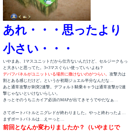
あれ・・・思ったより
小さい・・・
いやまあ、1マスユニットだから仕方ないんだけど、セルジークもっ
と大きいと思ってた。3×3マスぐらい使っていいよね？
デバフパネルがユニットいる場所に撒けないのがつらい。
攻撃力は
割とある感じだけど。というか初期ジュエル半分なんだな…
あと通常攻撃が刺突2連撃。デフォルト騎乗キャラは通常攻撃が2連
撃じゃないといけないらしい。
きっとそのうちニカイア必須のMAPが出てきそうでやだなぁ…
さてポートバトルとニグレドが終わりました。やっと終わったよ…
まずポートバトルは…えーっと…
前回となんか変わりましたか？（いやまじで