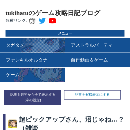
tukihatuのゲーム攻略日記ブログ
各種リンク:
メニュー
タガタメ
アストラルパーティー
ファンキルオルタナ
自作動画＆ゲーム
ゲーム
記事を最初から全て表示する
記事を省略表示にする
超ピックアップさん、沼じゃね…？
（雑談