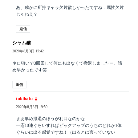
あ、確かに所持キャラ欠片欲しかったですね…属性欠片
じゃねえ？
返信
シャム猫
よ
り:
2020年8月3日 15:42
ネロ狙いで3回回して何にも出なくて撤退しましたー。諦
め早かったです笑
返信
tukihatu
よ
り:
2020年8月3日 19:50
まあ早め撤退のほうが利口なのかな…
一応10連ぐらいすればピックアップのうちのどれか1体
ぐらいは出る感覚ですね！（出るとは言っていない