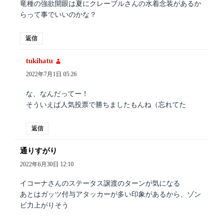
竜種の強欲開眼は夏にクレーブルさんの水着念装があるか
らって事でいいのかな？
返信
tukihatu
よ
り:
2022年7月1日 05:26
な、なんだってー！
そういえば人気投票で勝ちましたもんね（忘れてた
返信
通りすがり
よ
り:
2022年6月30日 12:10
イコーナさんのステータス譲渡のターンが気になる
あとはガッツ付与アタッカーが多い印象があるから、ゾン
ビ力上がりそう