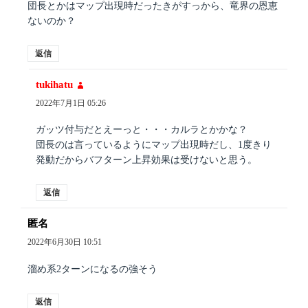
団長とかはマップ出現時だったきがすっから、竜界の恩恵
ないのか？
返信
tukihatu
よ
り:
2022年7月1日 05:26
ガッツ付与だとえーっと・・・カルラとかかな？
団長のは言っているようにマップ出現時だし、1度きり
発動だからバフターン上昇効果は受けないと思う。
返信
匿名
よ
り:
2022年6月30日 10:51
溜め系2ターンになるの強そう
返信