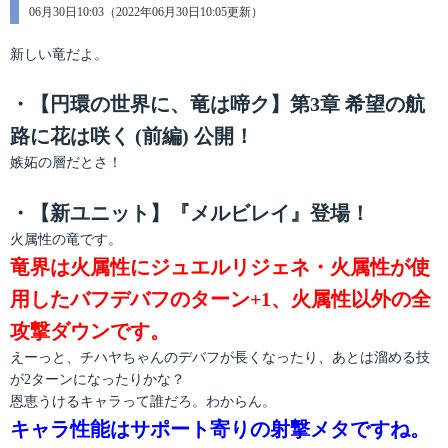
テ
06月30日10:03（2022年06月30日10:05更新）
稿
ゴ
日:
リ
新しい竜だよ。
ー
・【円環の世界に、竜は啼ク】第3章 希望の航
路に花は咲く (前編) 公開！
嫉妬の層だとさ！
・【新ユニット】『メルビレイ』登場！
火属性の竜です。
竜界は火属性にジュエルリジェネ・火属性が使
用したバフデバフのターン+1、火属性以外の全
攻撃ダウンです。
えーっと、チハヤちゃんのデバフが長くなったり、あとは溜める技
が2ターンになったりかな？
恩恵うけるキャラって誰だろ。わからん。
キャラ性能はサポート寄りの射撃メタですね。