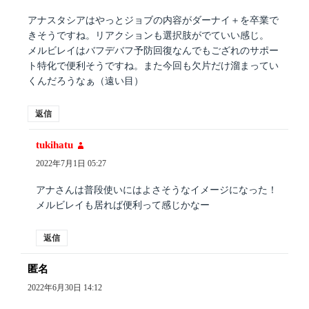
アナスタシアはやっとジョブの内容がダーナイ＋を卒業で
きそうですね。リアクションも選択肢がでていい感じ。
メルビレイはバフデバフ予防回復なんでもござれのサポー
ト特化で便利そうですね。また今回も欠片だけ溜まってい
くんだろうなぁ（遠い目）
返信
tukihatu
よ
り:
2022年7月1日 05:27
アナさんは普段使いにはよさそうなイメージになった！
メルビレイも居れば便利って感じかなー
返信
匿名
よ
り:
2022年6月30日 14:12