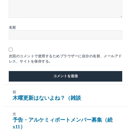
名前
次回のコメントで使用するためブラウザーに自分の名前、メールアド
レス、サイトを保存する。
前
木曜更新はないよね？（雑談
前
の
投
次
予告・アルケミィポートメンバー募集（続
稿:
次
x11）
の