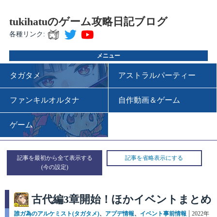
tukihatuのゲーム攻略日記ブログ
各種リンク:
メニュー
タガタメ
アストラルパーティー
ファンキルオルタナ
自作動画＆ゲーム
ゲーム
記事を最初から全て表示する
記事を省略表示にする
古代編3章開始！ほかイベントまとめ
カ
誰ガ為のアルケミスト(タガタメ)
、
アプデ情報
、
イベント事前情報
投
2022年