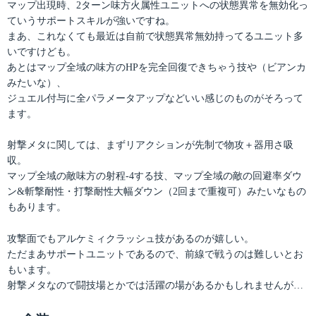
マップ出現時、2ターン味方火属性ユニットへの状態異常を無効化っ
ていうサポートスキルが強いですね。
まあ、これなくても最近は自前で状態異常無効持ってるユニット多
いですけども。
あとはマップ全域の味方のHPを完全回復できちゃう技や（ビアンカ
みたいな）、
ジュエル付与に全パラメータアップなどいい感じのものがそろって
ます。
射撃メタに関しては、まずリアクションが先制で物攻＋器用さ吸
収。
マップ全域の敵味方の射程-4する技、マップ全域の敵の回避率ダウ
ン&斬撃耐性・打撃耐性大幅ダウン（2回まで重複可）みたいなもの
もあります。
攻撃面でもアルケミィクラッシュ技があるのが嬉しい。
ただまあサポートユニットであるので、前線で戦うのは難しいとお
もいます。
射撃メタなので闘技場とかでは活躍の場があるかもしれませんが…