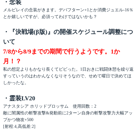
・念装
メルビレイの念装がきます。デバフターン+1とか消費ジュエル-16％
とか嬉しいですが、必須ってわけではないかも？
・『決戦場(β版)』の開催スケジュール調整につ
いて
7/8から8/9までの期間で行うようです。1か
月！？
私の想定よりもかなり長くてビビった。1日おきに戦闘休憩を繰り返
すっていうのはわかんなくなりそうなので、せめて曜日で決めてほ
しかったな。
・霊装LV20
アナスタシア ホリッドブロッサム 使用回数：2
敵に闇属性の斬撃攻撃&発動前に2ターン自身の斬撃攻撃力大幅アッ
プかつ物攻+500
[射程:4,高低差:2]