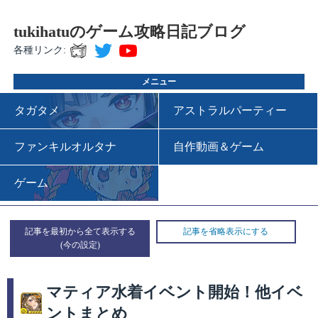
tukihatuのゲーム攻略日記ブログ
各種リンク:
メニュー
タガタメ
アストラルパーティー
ファンキルオルタナ
自作動画＆ゲーム
ゲーム
記事を最初から全て表示する
記事を省略表示にする
マティア水着イベント開始！他イベ
ントまとめ