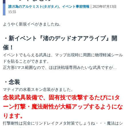
カ
誰ガ為のアルケミスト(タガタメ)
、
イベント事前情報
投
2023年07月13日
テ
15:55
稿
ゴ
日:
リ
ようやく新規イベがきましたね。
ー
・新イベント『渚のデッドオアアライブ』開
催！
イベントでもらえる武具は、マップ出現時に周囲に物理軽減シール
ドを貼ることができます。
正方形1マス範囲なので、ほぼ決戦場専用みたいな武具ですが…
・念装
マティアの水着スキン念装がきました。
念装武具装備で、固有技で攻撃するたびに1タ
ーン打撃・魔法耐性が大幅アップするようにな
ります。
打撃耐性は完全にリンドレイクメタ対策でしょうね・・・魔法はシ