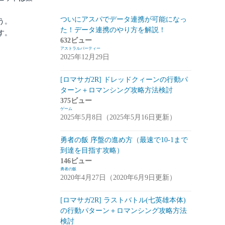
スマートフォン
(94)
ついにアスパでデータ連携が可能になっ
う。
た！データ連携のやり方を解説！
す。
PC
(7)
632ビュー
アストラルパーティー
お知らせ
(6)
2025年12月29日
その他
(2)
[ロマサガ2R] ドレッドクィーンの行動パ
コンパイル
(9)
ターン＋ロマンシング攻略方法検討
375ビュー
姫プタワー
(11)
ゲーム
2025年5月8日（2025年5月16日更新）
攻略
(9)
雑談・感想
(2)
勇者の飯 序盤の進め方（最速で10-1まで
到達を目指す攻略）
リーグ・オブ・ワンダーランド(リグワ
146ビュー
ン)
(20)
勇者の飯
2020年4月27日（2020年6月9日更新）
咲うアルスノトリア(アルスノ)
(28)
[ロマサガ2R] ラストバトル(七英雄本体)
攻略
(14)
の行動パターン＋ロマンシング攻略方法
雑談
(14)
検討