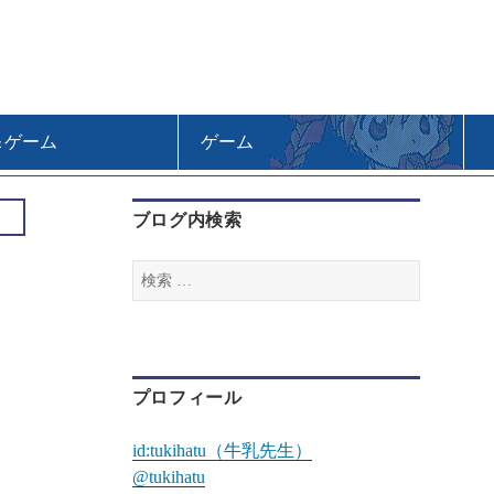
＆ゲーム
ゲーム
ブログ内検索
検
索
:
プロフィール
id:tukihatu（牛乳先生）
@tukihatu