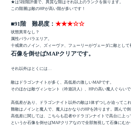
★は5段階評価で、異質な階はそれ以上のランクを振ります。
この階層は敵のHPが高い階が多いです！
■91階 難易度：
★★★☆☆
状態異常なし？
属性バラバラエリア。
十戒衆のノイン、ズィーヴァ、フューリーがヴェーダに敵として
石像を倒せばMAPクリアです。
それ以外はとくには…
敵はドラゴンナイトが多く、高低差の激しいMAPです。
そのほかは敵ヴィンセント（吟遊詩人）、HPの高い魔人ぐらい
高低差があり、ドラゴンナイト以外の敵は1体ずつしか迫ってこ
難敵はノインと魔人で、魔人はかなりのHPを誇ります。囲んで
高低差に関しては、こちらも忍者やドラゴンナイトで高台に上っ
というか石像を倒せばMAPクリアなので全部無視して石像にむか