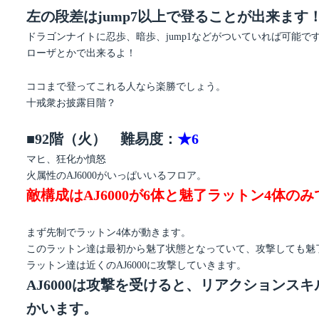
左の段差はjump7以上で登ることが出来ます
ドラゴンナイトに忍歩、暗歩、jump1などがついていれば可能で
ローザとかで出来るよ！
ココまで登ってこれる人なら楽勝でしょう。
十戒衆お披露目階？
■92階（火） 難易度：
★6
マヒ、狂化か憤怒
火属性のAJ6000がいっぱいいるフロア。
敵構成はAJ6000が6体と魅了ラットン4体の
まず先制でラットン4体が動きます。
このラットン達は最初から魅了状態となっていて、攻撃しても魅
ラットン達は近くのAJ6000に攻撃していきます。
AJ6000は攻撃を受けると、リアクションス
かいます。