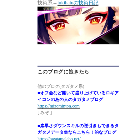
技術系→
tukihatuの技術日記
このブログに飽きたら
他のブログ(タガタメ系)
■オフ会など開いて盛り上げているロギア
イコンのあの人のタガタメブログ
https://mizominton.com
[ みぞ ]
■素早さダウンスキルの逆引きもできるタ
ガタメデータ集ならこちら！的なブログ
https://tagatamelabo.net/