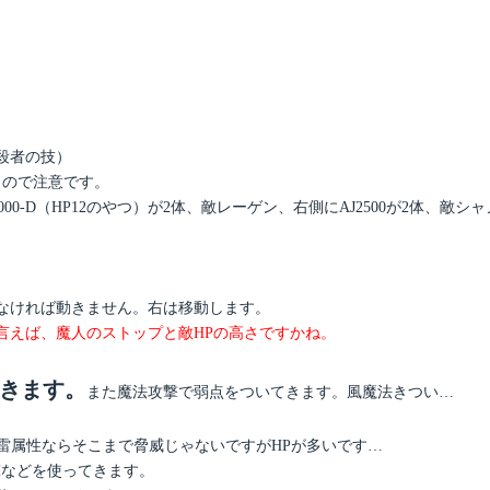
殺者の技）
うので注意です。
00-D（HP12のやつ）が2体、敵レーゲン、右側にAJ2500が2体、敵シ
かなければ動きません。右は移動します。
言えば、魔人のストップと敵HPの高さですかね。
てきます。
また魔法攻撃で弱点をついてきます。風魔法きつい…
。雷属性ならそこまで脅威じゃないですがHPが多いです…
攻撃などを使ってきます。