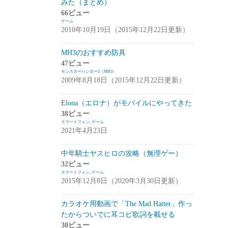
みた（まとめ）
アプデ・イベント情報
(1)
66ビュー
ゲーム
雑談
(1)
2010年10月19日（2015年12月22日更新）
シノビナイトメア(シノビナ)
(6)
MH3のおすすめ防具
47ビュー
メビウスファイナルファンタジー(メビウ
モンスターハンター3（MH3）
スFF)
(157)
2009年8月18日（2015年12月22日更新）
アプデ情報
(18)
Elona（エロナ）がモバイルにやってきた
ジョブステータス
(10)
38ビュー
スマートフォン
,
ゲーム
カオスの魔窟
(5)
2021年4月23日
ブラウンダスト(ブラダス)
(29)
中年騎士ヤスヒロの攻略（無理ゲー）
テイルズウィーバー：SecondRun(TWSR)
32ビュー
スマートフォン
,
ゲーム
(10)
2015年12月8日（2020年3月30日更新）
攻略
(5)
カラオケ用動画で「The Mad Hatter」作っ
雑談
(5)
たからついでに耳コピ歌詞を載せる
30ビュー