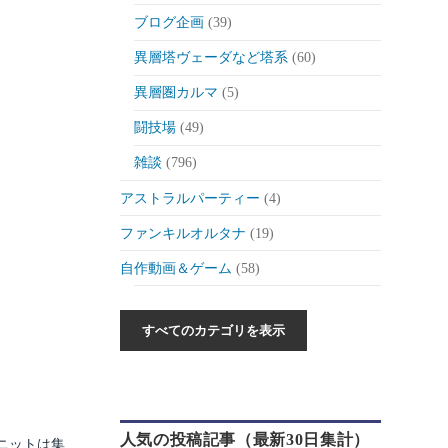
ブログ企画
(39)
異層塔ヴェーダなど塔系
(60)
異層圏カルマ
(5)
闘技場
(49)
雑談
(796)
アストラルパーティー
(4)
ファンキルオルタナ
(19)
自作動画＆ゲーム
(58)
作った動画とか
(6)
自作ゲーム紹介
(6)
自作ツール
(1)
ゲーム制作日記
(46)
人気の投稿記事（最新30日集計）
ゲーム
(175)
ニットは集