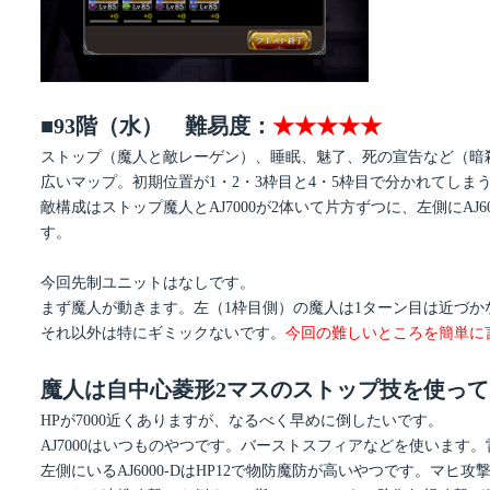
■93階（水） 難易度：
★★★★★
ストップ（魔人と敵レーゲン）、睡眠、魅了、死の宣告など（暗
広いマップ。初期位置が1・2・3枠目と4・5枠目で分かれてしま
敵構成はストップ魔人とAJ7000が2体いて片方ずつに、左側にAJ60
す。
今回先制ユニットはなしです。
まず魔人が動きます。左（1枠目側）の魔人は1ターン目は近づ
それ以外は特にギミックないです。
今回の難しいところを簡単に
魔人は自中心菱形2マスのストップ技を使っ
HPが7000近くありますが、なるべく早めに倒したいです。
AJ7000はいつものやつです。バーストスフィアなどを使います
左側にいるAJ6000-DはHP12で物防魔防が高いやつです。マヒ