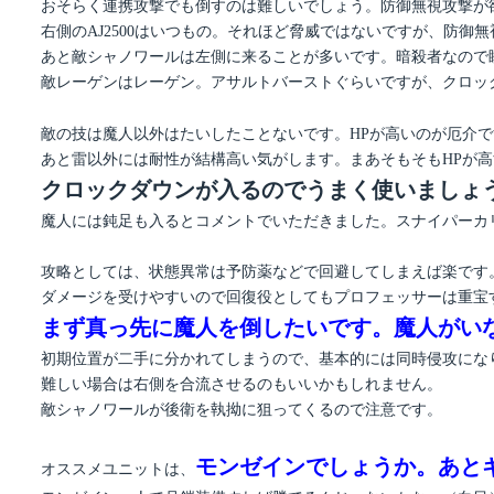
おそらく連携攻撃でも倒すのは難しいでしょう。防御無視攻撃が
右側のAJ2500はいつもの。それほど脅威ではないですが、防御
あと敵シャノワールは左側に来ることが多いです。暗殺者なので
敵レーゲンはレーゲン。アサルトバーストぐらいですが、クロッ
敵の技は魔人以外はたいしたことないです。HPが高いのが厄介で
あと雷以外には耐性が結構高い気がします。まあそもそもHPが
クロックダウンが入るのでうまく使いましょ
魔人には鈍足も入るとコメントでいただきました。スナイパーカ
攻略としては、状態異常は予防薬などで回避してしまえば楽です
ダメージを受けやすいので回復役としてもプロフェッサーは重宝
まず真っ先に魔人を倒したいです。魔人がい
初期位置が二手に分かれてしまうので、基本的には同時侵攻にな
難しい場合は右側を合流させるのもいいかもしれません。
敵シャノワールが後衛を執拗に狙ってくるので注意です。
モンゼインでしょうか。あと
オススメユニットは、