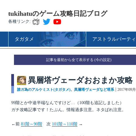
tukihatuのゲーム攻略日記ブログ
各種リンク:
タガタメ
アストラルパーティ
記事を最初から全て表示する
異層塔ヴェーダおおまか攻略（9
カ
誰ガ為のアルケミスト(タガタメ)
、
異層塔ヴェーダなど塔系
投
2017年09月
テ
稿
ゴ
日:
99階とか中途半端なんですけど…（100階も追記しました）
リ
ガチ攻略記事です！たぶん。情報過多注意。ネタばれ注意。
ー
←前
81階～90階
次
101階～110階
→