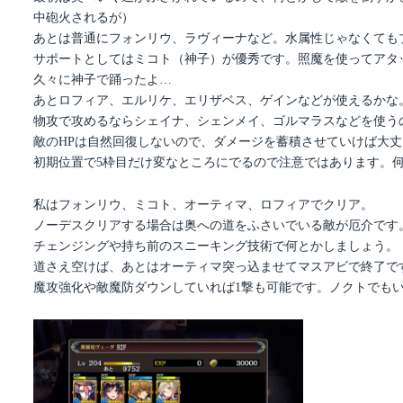
中砲火されるが）
あとは普通にフォンリウ、ラヴィーナなど。水属性じゃなくても
サポートとしてはミコト（神子）が優秀です。照魔を使ってアタ
久々に神子で踊ったよ…
あとロフィア、エルリケ、エリザベス、ゲインなどが使えるかな
物攻で攻めるならシェイナ、シェンメイ、ゴルマラスなどを使う
敵のHPは自然回復しないので、ダメージを蓄積させていけば大
初期位置で5枠目だけ変なところにでるので注意ではあります。
私はフォンリウ、ミコト、オーティマ、ロフィアでクリア。
ノーデスクリアする場合は奥への道をふさいでいる敵が厄介です
チェンジングや持ち前のスニーキング技術で何とかしましょう。
道さえ空けば、あとはオーティマ突っ込ませてマスアビで終了で
魔攻強化や敵魔防ダウンしていれば1撃も可能です。ノクトでも