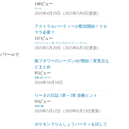
140ビュー
崩落のCARNEADES(ホウカル)
(15)
ゲーム
2025年4月29日（2025年5月8日更新）
Zold:Out~鍛冶屋の物語(ゾルカジ)
(13)
アストラルパーティーが配信開始！リセ
攻略情報
(5)
マラ必要？
雑談
(7)
137ビュー
スマートフォン
,
PC
,
アストラルパーティー
,
ゲーム
拡張少女系トライナリー(トライナリー)
2025年5月20日（2025年6月3日更新）
(12)
ャノワールで
姫プタワーのシーズン4が開始！変更点な
勇者の飯
(14)
どまとめ
95ビュー
ボーダーブレイク
(13)
攻略
,
姫プタワー
2024年10月10日
アスタータタリクス(アスタタ)
(38)
イベント事前情報
(16)
リータの日誌 1章～5章 攻略ヒント
93ビュー
攻略情報
(10)
勇者の飯
2020年5月12日（2020年6月23日更新）
雑談
(13)
ポケモンでりんしょうパーティを試して
サクライグノラムス(サクムス)
(2)