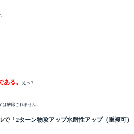
！
す。
みである。
えっ？
了は解除されません。
キルで「2ターン物攻アップ水耐性アップ（重複可）