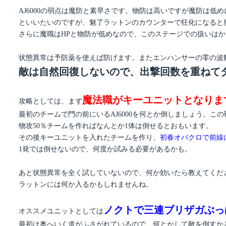
AJ6000の弱点は魔防と素早さです。物防は高いですが魔防は低
といいたいのですが、魅了ラットンのカウンターで狂化になると
さらに魔職はHPと物防が低めなので、このステージでの扱いは
状態異常は予防薬を使えば防げます。またエンハンサーの零の波
敵は自然回復しないので、出撃回数を重ねて
魔法職がキーユニットとなりま
攻略としては、まず
最初のチームで門の前にいるAJ6000を何とか倒しましょう。こ
物攻50％チームを作ればなんとか1体は倒せるとおもいます。
その後キーユニットを入れたチームを作り、
初春オバクロで前線
1発では倒せないので、何度か試みる必要があるかも。
あと状態異常を全く試していないので、何か効いたら教えてくだ
ラットンには何か入るかもしれませんね。
ノクトで三連ブリザガぶっ
オススメユニットとしては
最初は奥へいく道がふさがれているので、何とかして敵を倒すか