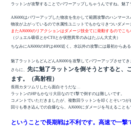
ラットンが攻撃することでパワーアップしちゃうんですね。魅了
AJ6000はパワーアップした物攻を生かして範囲攻撃のハンマー
物攻が上がっているので水属性ユニットでもかなりきついダメー
またAJ6000のリアクションはダメージ技全てに発動するのでこ
（ジュエル吸収とかCT0とか状態異常のみはたぶん大丈夫）
ちなみにAJ6000のHPは4000近く。水以外の攻撃には最初からあ
魅了ラットンもどんどんAJ6000を攻撃してパワーアップさせて
先に魅了ラットンを倒そうとすると、
さらに、
ます。（高射程）
長雨カタツムリしたら面白そうだな…
ラットンのHPもかなり大目なので1撃で倒すのは難しいです。
コメントでいただきましたが、複数回ラットンを叩くとそいつが
回りも巻き込んでの自爆なら、AJ6000にダメージを与えること
ということで長期戦は不利です。高速で一撃