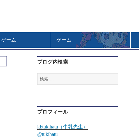
＆ゲーム
ゲーム
ブログ内検索
検
索
:
プロフィール
id:tukihatu（牛乳先生）
@tukihatu