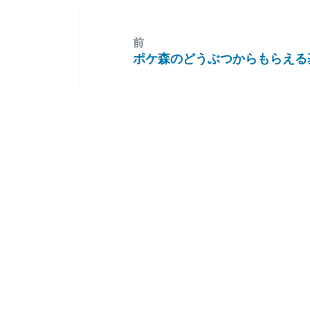
前
ポケ森のどうぶつからもらえる
前
の
投
稿: