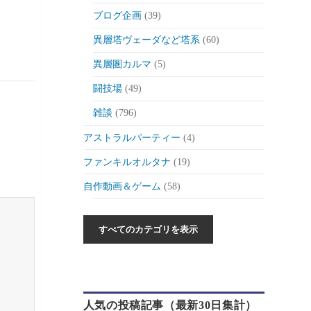
ブログ企画
(39)
異層塔ヴェーダなど塔系
(60)
異層圏カルマ
(5)
闘技場
(49)
雑談
(796)
アストラルパーティー
(4)
ファンキルオルタナ
(19)
自作動画＆ゲーム
(58)
作った動画とか
(6)
自作ゲーム紹介
(6)
自作ツール
(1)
ゲーム制作日記
(46)
人気の投稿記事（最新30日集計）
ゲーム
(175)