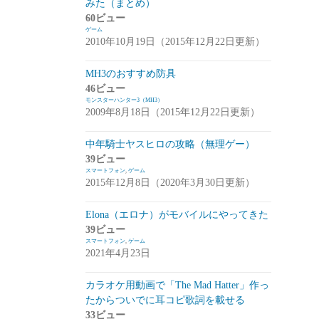
みた（まとめ）
アプデ・イベント情報
(1)
60ビュー
ゲーム
雑談
(1)
2010年10月19日（2015年12月22日更新）
シノビナイトメア(シノビナ)
(6)
MH3のおすすめ防具
46ビュー
メビウスファイナルファンタジー(メビウ
モンスターハンター3（MH3）
スFF)
(157)
2009年8月18日（2015年12月22日更新）
アプデ情報
(18)
中年騎士ヤスヒロの攻略（無理ゲー）
ジョブステータス
(10)
39ビュー
スマートフォン
,
ゲーム
カオスの魔窟
(5)
2015年12月8日（2020年3月30日更新）
ブラウンダスト(ブラダス)
(29)
Elona（エロナ）がモバイルにやってきた
テイルズウィーバー：SecondRun(TWSR)
39ビュー
スマートフォン
,
ゲーム
(10)
2021年4月23日
攻略
(5)
カラオケ用動画で「The Mad Hatter」作っ
雑談
(5)
たからついでに耳コピ歌詞を載せる
33ビュー