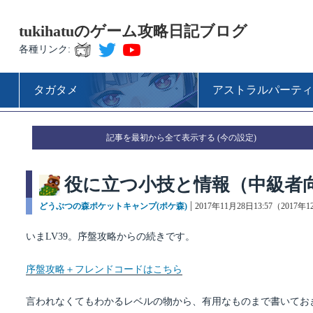
tukihatuのゲーム攻略日記ブログ
各種リンク:
タガタメ
アストラルパーティ
記事を最初から全て表示する
役に立つ小技と情報（中級者
カ
どうぶつの森ポケットキャンプ(ポケ森)
投
2017年11月28日13:57（2017年
テ
稿
ゴ
日:
いまLV39。序盤攻略からの続きです。
リ
ー
序盤攻略＋フレンドコードはこちら
言われなくてもわかるレベルの物から、有用なものまで書いてお