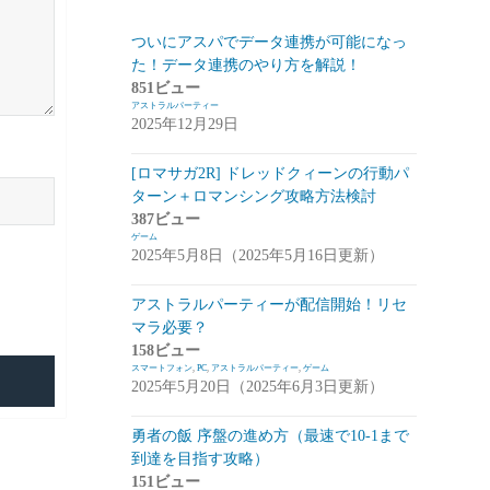
スマートフォン
(94)
ついにアスパでデータ連携が可能になっ
た！データ連携のやり方を解説！
PC
(7)
851ビュー
アストラルパーティー
お知らせ
(6)
2025年12月29日
その他
(2)
[ロマサガ2R] ドレッドクィーンの行動パ
コンパイル
(9)
ターン＋ロマンシング攻略方法検討
387ビュー
姫プタワー
(11)
ゲーム
2025年5月8日（2025年5月16日更新）
攻略
(9)
雑談・感想
(2)
アストラルパーティーが配信開始！リセ
マラ必要？
リーグ・オブ・ワンダーランド(リグワ
158ビュー
ン)
(20)
スマートフォン
,
PC
,
アストラルパーティー
,
ゲーム
2025年5月20日（2025年6月3日更新）
咲うアルスノトリア(アルスノ)
(28)
勇者の飯 序盤の進め方（最速で10-1まで
攻略
(14)
到達を目指す攻略）
雑談
(14)
151ビュー