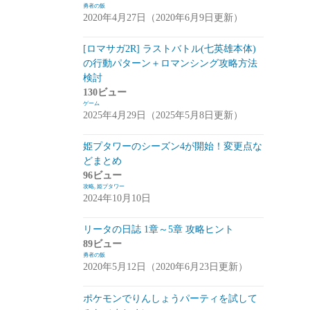
勇者の飯
2020年4月27日（2020年6月9日更新）
崩落のCARNEADES(ホウカル)
(15)
Zold:Out~鍛冶屋の物語(ゾルカジ)
(13)
[ロマサガ2R] ラストバトル(七英雄本体)
の行動パターン＋ロマンシング攻略方法
攻略情報
(5)
検討
雑談
(7)
130ビュー
ゲーム
拡張少女系トライナリー(トライナリー)
2025年4月29日（2025年5月8日更新）
(12)
姫プタワーのシーズン4が開始！変更点な
勇者の飯
(14)
どまとめ
96ビュー
ボーダーブレイク
(13)
攻略
,
姫プタワー
2024年10月10日
アスタータタリクス(アスタタ)
(38)
イベント事前情報
(16)
リータの日誌 1章～5章 攻略ヒント
89ビュー
攻略情報
(10)
勇者の飯
2020年5月12日（2020年6月23日更新）
雑談
(13)
ポケモンでりんしょうパーティを試して
サクライグノラムス(サクムス)
(2)