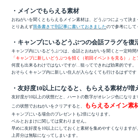
・メインでもらえる素材
おねがいを聞くともらえるメイン素材は、どうぶつによって決ま
とりあえず
箇条書きで別記事に書いておきました
ので参考にして
・キャンプにいるどうぶつの会話フラグを復
キャンプ内にいるどうぶつは、会話とおねがいを聞くと一定時間
「キャンプに新しいどうぶつを招く（初回イベントを見る）」と
何度も出来るわけではないですが…狙ってできれば効果的です。
おそらくキャンプ内に新しい住人が入らなくても行けるはずです
・友好度10以上になると、もらえる素材が増
友好度が10以上の状態だと、ハートの数字がオレンジ色になりま
もらえるメイン素
この状態でおねがいをクリアすると、
キャンプにいる場合のプレゼントも2倍になります。
ベルとおまけに関しては変わりません。
早めに友好度を10以上にしておくと素材を集めやすくなりますが
上昇分は無駄になってしまいます。