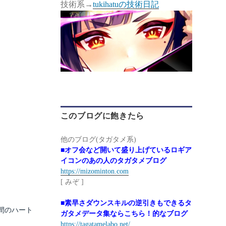
技術系→
tukihatuの技術日記
このブログに飽きたら
他のブログ(タガタメ系)
■オフ会など開いて盛り上げているロギア
イコンのあの人のタガタメブログ
https://mizominton.com
[ みぞ ]
■素早さダウンスキルの逆引きもできるタ
間のハート
ガタメデータ集ならこちら！的なブログ
https://tagatamelabo.net/