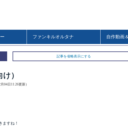
ー
ファンキルオルタナ
自作動画
記事を省略表示にする
向け）
12月04日11:26更新）
きますね！