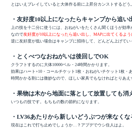
とはいえプレイしていると大体作る前に上昇分カンストするどう
・友好度10以上になったらキャンプから追い
上の技を十二分に使うには、おねがいをたくさん聞くほうが効率
なので
友好度が10以上になったら追い出し、MAPに出てくるよ
逆に友好度が低い場合はキャンプに招待して、どんどん上げてい
・とくべつなおねがいは後回しでOK
クラフトするのに大体10000ベル・24時間かかります。
効果はハート+10・コールチケット1枚・おねがいチケット1枚
時間かかる割には微妙なので、ほしい家具でもなければとりあえ
・果物は木から地面に落として放置しても消
いつもの技です。もちもの数の節約になります。
・LV36あたりから新しいどうぶつが来なくな
現在はこれで打ち止めでしょうか…？アプデでウシ住人はよ。