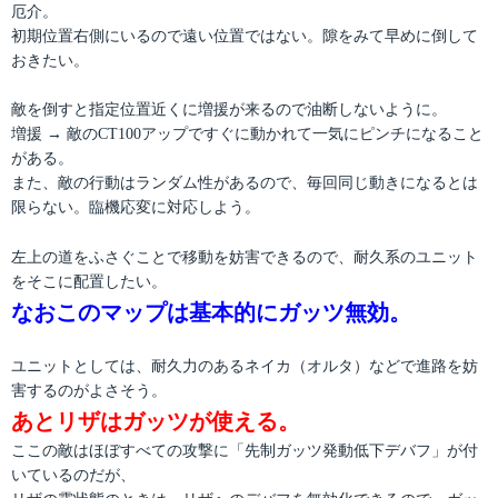
厄介。
初期位置右側にいるので遠い位置ではない。隙をみて早めに倒して
おきたい。
敵を倒すと指定位置近くに増援が来るので油断しないように。
増援 → 敵のCT100アップですぐに動かれて一気にピンチになること
がある。
また、敵の行動はランダム性があるので、毎回同じ動きになるとは
限らない。臨機応変に対応しよう。
左上の道をふさぐことで移動を妨害できるので、耐久系のユニット
をそこに配置したい。
なおこのマップは基本的にガッツ無効。
ユニットとしては、耐久力のあるネイカ（オルタ）などで進路を妨
害するのがよさそう。
あとリザはガッツが使える。
ここの敵はほぼすべての攻撃に「先制ガッツ発動低下デバフ」が付
いているのだが、