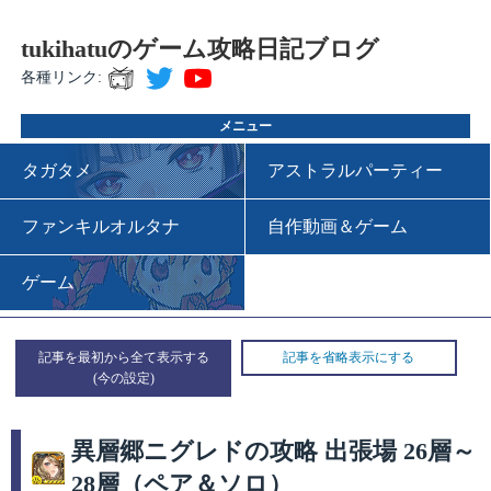
tukihatuのゲーム攻略日記ブログ
各種リンク:
メニュー
タガタメ
アストラルパーティー
ファンキルオルタナ
自作動画＆ゲーム
ゲーム
記事を最初から全て表示する
記事を省略表示にする
異層郷ニグレドの攻略 出張場 26層～
28層（ペア＆ソロ）