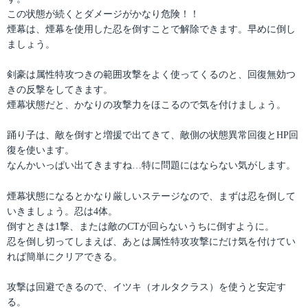
この状態が続くとダメージがかなり危険！！
煙幕は、煙幕を使用した忍を倒すことで解除できます。早めに倒し
ましょう。
剣豪は属性特攻つきの範囲攻撃をよく使ってくるのと、回復無効つ
きの反撃をしてきます。
煙幕状態だと、かなりの攻撃力をほこるので気を付けましょう。
踊り子は、敵を倒すと増援で出てきて、敵側の状態異常回復とHP回
復を使います。
なんかいっぱい出てきますね…特に問題にはならない気がします。
煙幕状態になるとかなり厳しいステージなので、まずは忍を倒して
いきましょう。忍は4体。
倒すときは1撃、または敵のCTが回らないうちに倒すように。
忍を倒し切ってしまえば、あとは属性特攻攻撃にだけ気を付けてい
れば簡単にクリアできる。
攻撃は回避できるので、イツキ（オルタクラス）を使うと安定す
る。