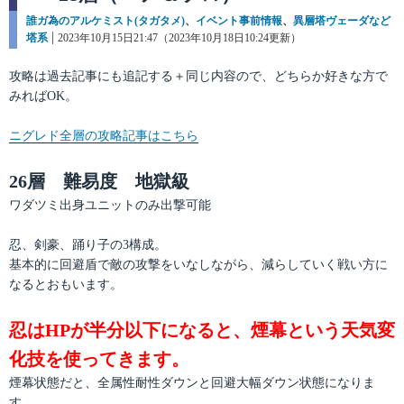
カ
誰ガ為のアルケミスト(タガタメ)
、
イベント事前情報
、
異層塔ヴェーダなど
テ
塔系
投
2023年10月15日21:47（2023年10月18日10:24更新）
ゴ
稿
リ
日:
攻略は過去記事にも追記する＋同じ内容ので、どちらか好きな方で
ー
みればOK。
ニグレド全層の攻略記事はこちら
26層 難易度 地獄級
ワダツミ出身ユニットのみ出撃可能
忍、剣豪、踊り子の3構成。
基本的に回避盾で敵の攻撃をいなしながら、減らしていく戦い方に
なるとおもいます。
忍はHPが半分以下になると、煙幕という天気変
化技を使ってきます。
煙幕状態だと、全属性耐性ダウンと回避大幅ダウン状態になりま
す。