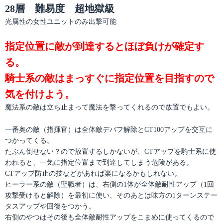
28層 難易度 超地獄級
光属性の女性ユニットのみ出撃可能
指定位置に敵が到達するとほぼ負けが確定す
る。
騎士系の敵はまっすぐに指定位置を目指すので
気を付けよう。
魔法系の敵は立ち止まって魔法を撃ってくれるので放置でもよい。
一番奥の敵（指揮官）は全体敵デバフ解除とCT100アップを交互に
つかってくる。
たぶん倒せない？ので放置するしかないが、CTアップを騎士系に使
われると、一気に指定位置まで到達してしまう危険がある。
CTアップ防止の技などがあれば楽になるかもしれない。
ヒーラー系の敵（聖職者）は、右側の1体が全体敵耐性アップ（1回
攻撃受けると解除）を最初に使い、そのあとは味方の1ターンステー
タスアップや回復をつかう。
右側のやつはその後も全体敵耐性アップをこまめに使ってくるので