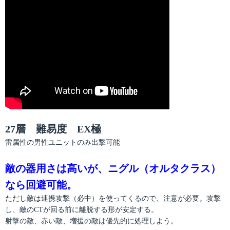
27層 難易度 EX極
雷属性の男性ユニットのみ出撃可能
敵の器用さは高いが、ニグル（オルタクラス）
なら回避可能。
ただし敵は連携攻撃（必中）を使ってくるので、注意が必要。攻撃
し、敵のCTが回る前に離脱する形が安定する。
射撃の敵、赤い敵、増援の敵は優先的に処理しよう。