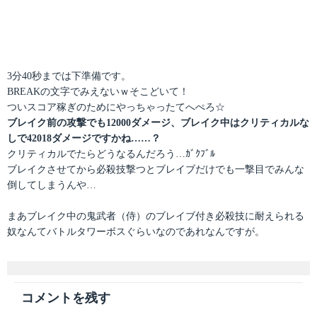
3分40秒までは下準備です。
BREAKの文字でみえないｗそこどいて！
ついスコア稼ぎのためにやっちゃったてへぺろ☆
ブレイク前の攻撃でも12000ダメージ、ブレイク中はクリティカルな
しで42018ダメージですかね……？
クリティカルでたらどうなるんだろう…ｶﾞｸﾌﾞﾙ
ブレイクさせてから必殺技撃つとブレイブだけでも一撃目でみんな
倒してしまうんや…
まあブレイク中の鬼武者（侍）のブレイブ付き必殺技に耐えられる
奴なんてバトルタワーボスぐらいなのであれなんですが。
コメントを残す