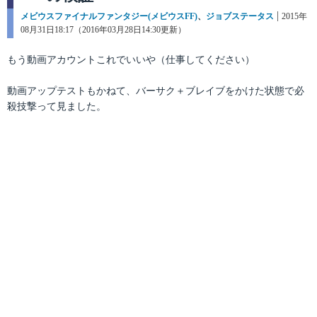
カ
メビウスファイナルファンタジー(メビウスFF)
、
ジョブステータス
投
2015年
テ
08月31日18:17（2016年03月28日14:30更新）
稿
ゴ
日:
リ
もう動画アカウントこれでいいや（仕事してください）
ー
動画アップテストもかねて、バーサク＋ブレイブをかけた状態で必
殺技撃って見ました。