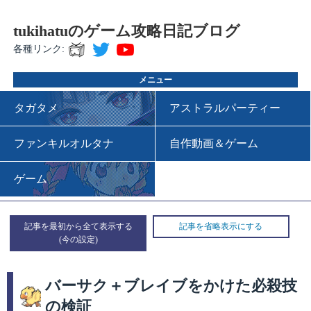
tukihatuのゲーム攻略日記ブログ
各種リンク:
メニュー
タガタメ
アストラルパーティー
ファンキルオルタナ
自作動画＆ゲーム
ゲーム
記事を最初から全て表示する
記事を省略表示にする
バーサク＋ブレイブをかけた必殺技
の検証