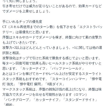
って先に倒しましょう。
引き寄せだけでは威力が足りないことがあるので、効果カードなど
でダメージを上乗せしましょう。
手にいれるチップの優先度
CT（スキル再使用までのターン数）を低下させる「エクストラバッ
テリー」は最優先だと思います。
序盤はスキルやカードでダメージを稼ぎ、終盤に向けて素の攻撃力
も上げていきたいです。
攻撃力+2以上はどんどんとっていきましょう。+1に関しては他の選
択肢と相談。
攻撃強化はチップで引けた系統で勝負する感じでよいと思います。
毎ターン回復可能で効果も高いヒールスタック系統がやりやすいと
思います。「カッターナイフ」「バッファーシールド」
あとはコインを稼げてカードやレベル上げが安定するスターライト
スタック系統もおすすめです。「スターコインハンマー」「懐中電
灯 強光」「懐中電灯 爆閃」「8面ダイス」
マークスタック系統は、序盤の雑魚討伐の底上げになり、終盤は味
方協力で大ダメージを出せる可能性があります（ロマン）
「パンチグローブ」「カッターナイフ」「スタンダードサイト」
「標的」