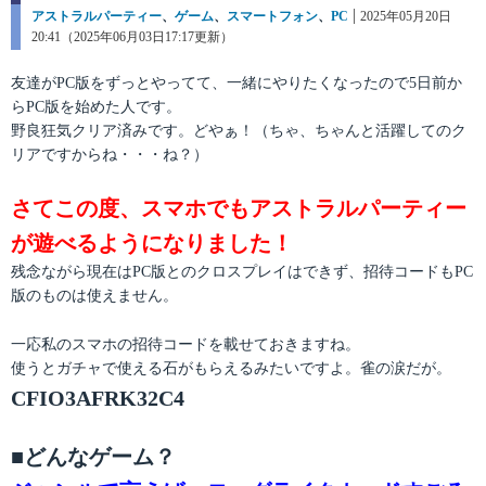
カ
アストラルパーティー
、
ゲーム
、
スマートフォン
、
PC
投
2025年05月20日
テ
20:41（2025年06月03日17:17更新）
稿
ゴ
日:
リ
友達がPC版をずっとやってて、一緒にやりたくなったので5日前か
ー
らPC版を始めた人です。
野良狂気クリア済みです。どやぁ！（ちゃ、ちゃんと活躍してのク
リアですからね・・・ね？）
さてこの度、スマホでもアストラルパーティー
が遊べるようになりました！
残念ながら現在はPC版とのクロスプレイはできず、招待コードもPC
版のものは使えません。
一応私のスマホの招待コードを載せておきますね。
使うとガチャで使える石がもらえるみたいですよ。雀の涙だが。
CFIO3AFRK32C4
■どんなゲーム？