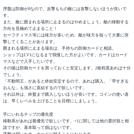
序盤は防御が0なので、反撃もちの敵には攻撃しないほうが良いで
す。
また、敵に囲まれる場所に止まるのはやめましょう。敵の移動する
方向を見極めて止まること！
セーフティマス等には味方が多いため、敵が味方を狙って大量に突
撃してくることがあります。
囲まれる場所に止まる場合は、手持ちの防御カードと相談。
ショップはLV1になるまで我慢した方がよいです。カードはカード
マスなどで入手したいです。
その後は防御カードを買っておくと安定します。2枚程度あれば十分
でしょう。
「不動明王」があると終始安定するので、あれば購入。「早すぎる
おんな」も強さに直結するので欲しいです。
それ以外は、終盤まで購入しないほうが良いです。コインの使い道
は、早くレベルを上げることを目標にしましょう。
手にいれるチップの優先度
移動系があれば最優先で欲しいです。+1に関しては他の選択肢と相
談ですが、基本取って損はないです。