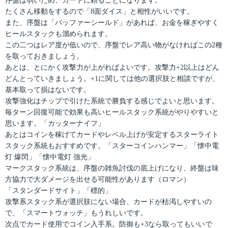
序盤は弱いため、カードに頼ることになります。
たくさん移動をするので「8面ダイス」と相性がいいです。
また、序盤は「バッファーシールド」があれば、お金を稼ぎやすく
ヒールスタックも溜められます。
この二つはレア度が低いので、序盤でレア高い物がなければこの2種
を取っておきましょう。
あとは、とにかく攻撃力が上がればよいです。攻撃力+2以上はどん
どんとっていきましょう。+1に関しては他の選択肢と相談ですが、
基本取って損はないです。
攻撃強化はチップで引けた系統で勝負する感じでよいと思います。
毎ターン回復可能で効果も高いヒールスタック系統がやりやすいと
思います。「カッターナイフ」
あとはコインを稼げてカードやレベル上げが安定するスターライト
スタック系統もおすすめです。「スターコインハンマー」「懐中電
灯 爆閃」「懐中電灯 強光」
マークスタック系統は、序盤の雑魚討伐の底上げになり、終盤は味
方協力で大ダメージを出せる可能性があります（ロマン）
「スタンダードサイト」「標的」
攻撃系スタック系が選択肢にない場合、カードが枯渇しやすいの
で、「スマートウォッチ」もうれしいです。
次点でカード使用でコイン入手系。防御も+3なら取ってもいいで