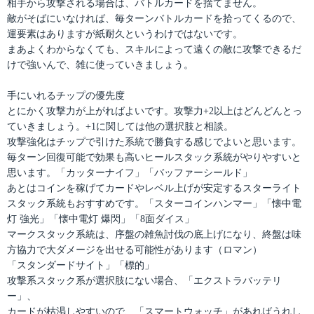
相手から攻撃される場合は、バトルカードを捨てません。
敵がそばにいなければ、毎ターンバトルカードを拾ってくるので、
運要素はありますが紙耐久というわけではないです。
まあよくわからなくても、スキルによって遠くの敵に攻撃できるだ
けで強いんで、雑に使っていきましょう。
手にいれるチップの優先度
とにかく攻撃力が上がればよいです。攻撃力+2以上はどんどんとっ
ていきましょう。+1に関しては他の選択肢と相談。
攻撃強化はチップで引けた系統で勝負する感じでよいと思います。
毎ターン回復可能で効果も高いヒールスタック系統がやりやすいと
思います。「カッターナイフ」「バッファーシールド」
あとはコインを稼げてカードやレベル上げが安定するスターライト
スタック系統もおすすめです。「スターコインハンマー」「懐中電
灯 強光」「懐中電灯 爆閃」「8面ダイス」
マークスタック系統は、序盤の雑魚討伐の底上げになり、終盤は味
方協力で大ダメージを出せる可能性があります（ロマン）
「スタンダードサイト」「標的」
攻撃系スタック系が選択肢にない場合、「エクストラバッテリ
ー」、
カードが枯渇しやすいので、「スマートウォッチ」があればうれし