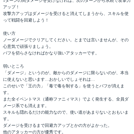
1ターンの間ダメージを受けなければ、次のターンから永続で攻撃力
アップ！
攻撃力アップはダメージを受けると消えてしまうから、スキルを使
って戦闘を回避しよう！
使い方
ノーダメージでクリアしてください。とまでは言いませんが、その
心意気で頑張りましょう。
バフを切らさなければかなり強いアタッカーです。
弱いところ
「ダメージ」というのが、敵からのダメージに限らないのが、本当
に使えないと思います…おかしいでしょそれは…
このせいで「王の力」「毒で毒を制する」を使うとバフが消えま
す。
また全イベントマス（通称ファニィマス）でよく発生する、全員ダ
メージ系でも消えます。
スキルも隠れるだけの能力なので、使い道があまりないとおもいま
す。
ダメージを受けるまで回避力アップとかの方がよかった。
他のアタッカーの方が優秀です。