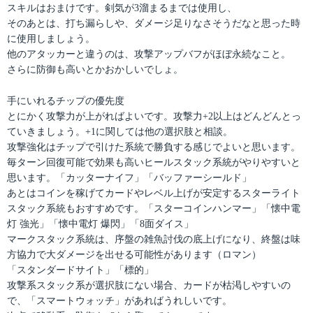
スキルはおまけです。剣気が3溜まるまでは使用し、
そのあとは、打ち漏らしや、ダメージ足りなさそうだなと思った時
に使用しましょう。
他のアタッカーと違うのは、攻撃アップバフがほぼ永続なこと。
さらに防御も高いとかおかしいでしょ。
手にいれるチップの優先度
とにかく攻撃力が上がればよいです。攻撃力+2以上はどんどんとっ
ていきましょう。+1に関しては他の選択肢と相談。
攻撃強化はチップで引けた系統で勝負する感じでよいと思います。
毎ターン回復可能で効果も高いヒールスタック系統がやりやすいと
思います。「カッターナイフ」「バッファーシールド」
あとはコインを稼げてカードやレベル上げが安定するスターライト
スタック系統もおすすめです。「スターコインハンマー」「懐中電
灯 強光」「懐中電灯 爆閃」「8面ダイス」
マークスタック系統は、序盤の雑魚討伐の底上げになり、終盤は味
方協力で大ダメージを出せる可能性があります（ロマン）
「スタンダードサイト」「標的」
攻撃系スタック系が選択肢にない場合、カードが枯渇しやすいの
で、「スマートウォッチ」があればうれしいです。