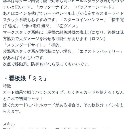
基本は毎ターン回復可能で効果も高いヒールスタック系統がやりや
すいと思います。「カッターナイフ」「バッファーシールド」
あとはコインを稼げてカードやレベル上げが安定するスターライト
スタック系統もおすすめです。「スターコインハンマー」「懐中電
灯 強光」「懐中電灯 爆閃」「8面ダイス」
マークスタック系統は、序盤の雑魚討伐の底上げになり、終盤は味
方協力で大ダメージを出せる可能性があります（ロマン）
「スタンダードサイト」「標的」
攻撃系スタック系が選択肢にない場合、「エクストラバッテリー」
があればうれしいです。
次点で移動系。防御も+3なら取ってもいいです。
・看板娘「ミミ」
特徴
カード効果で戦うバランスタイプ。たくさんカードを使える！なん
とこれで初期キャラ！
捨てたカードにバトルカードがある場合は、その枚数分コインをも
らえます。
スキル