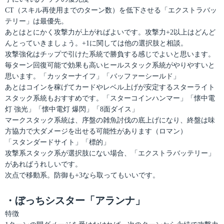
CT（スキル再使用までのターン数）を低下させる「エクストラバッ
テリー」は最優先。
あとはとにかく攻撃力が上がればよいです。攻撃力+2以上はどんど
んとっていきましょう。+1に関しては他の選択肢と相談。
攻撃強化はチップで引けた系統で勝負する感じでよいと思います。
毎ターン回復可能で効果も高いヒールスタック系統がやりやすいと
思います。「カッターナイフ」「バッファーシールド」
あとはコインを稼げてカードやレベル上げが安定するスターライト
スタック系統もおすすめです。「スターコインハンマー」「懐中電
灯 強光」「懐中電灯 爆閃」「8面ダイス」
マークスタック系統は、序盤の雑魚討伐の底上げになり、終盤は味
方協力で大ダメージを出せる可能性があります（ロマン）
「スタンダードサイト」「標的」
攻撃系スタック系が選択肢にない場合、「エクストラバッテリー」
があればうれしいです。
次点で移動系。防御も+3なら取ってもいいです。
・ぼっちシスター「アランナ」
特徴