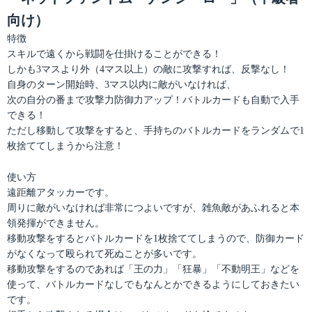
向け）
特徴
スキルで遠くから戦闘を仕掛けることができる！
しかも3マスより外（4マス以上）の敵に攻撃すれば、反撃なし！
自身のターン開始時、3マス以内に敵がいなければ、
次の自分の番まで攻撃力防御力アップ！バトルカードも自動で入手
できる！
ただし移動して攻撃をすると、手持ちのバトルカードをランダムで1
枚捨ててしまうから注意！
使い方
遠距離アタッカーです。
周りに敵がいなければ非常につよいですが、雑魚敵があふれると本
領発揮ができません。
移動攻撃をするとバトルカードを1枚捨ててしまうので、防御カード
がなくなって殴られて死ぬことが多いです。
移動攻撃をするのであれば「王の力」「狂暴」「不動明王」などを
使って、バトルカードなしでもなんとかできるようにしておきたい
です。