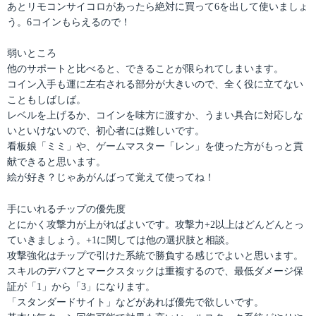
あとリモコンサイコロがあったら絶対に買って6を出して使いましょ
う。6コインもらえるので！
弱いところ
他のサポートと比べると、できることが限られてしまいます。
コイン入手も運に左右される部分が大きいので、全く役に立てない
こともしばしば。
レベルを上げるか、コインを味方に渡すか、うまい具合に対応しな
いといけないので、初心者には難しいです。
看板娘「ミミ」や、ゲームマスター「レン」を使った方がもっと貢
献できると思います。
絵が好き？じゃあがんばって覚えて使ってね！
手にいれるチップの優先度
とにかく攻撃力が上がればよいです。攻撃力+2以上はどんどんとっ
ていきましょう。+1に関しては他の選択肢と相談。
攻撃強化はチップで引けた系統で勝負する感じでよいと思います。
スキルのデバフとマークスタックは重複するので、最低ダメージ保
証が「1」から「3」になります。
「スタンダードサイト」などがあれば優先で欲しいです。