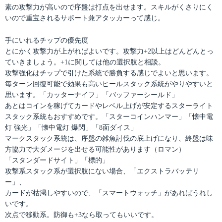
素の攻撃力が高いので序盤は打点を出せます。スキルがくさりにく
いので重宝されるサポート兼アタッカーって感じ。
手にいれるチップの優先度
とにかく攻撃力が上がればよいです。攻撃力+2以上はどんどんとっ
ていきましょう。+1に関しては他の選択肢と相談。
攻撃強化はチップで引けた系統で勝負する感じでよいと思います。
毎ターン回復可能で効果も高いヒールスタック系統がやりやすいと
思います。「カッターナイフ」「バッファーシールド」
あとはコインを稼げてカードやレベル上げが安定するスターライト
スタック系統もおすすめです。「スターコインハンマー」「懐中電
灯 強光」「懐中電灯 爆閃」「8面ダイス」
マークスタック系統は、序盤の雑魚討伐の底上げになり、終盤は味
方協力で大ダメージを出せる可能性があります（ロマン）
「スタンダードサイト」「標的」
攻撃系スタック系が選択肢にない場合、「エクストラバッテリ
ー」、
カードが枯渇しやすいので、「スマートウォッチ」があればうれし
いです。
次点で移動系。防御も+3なら取ってもいいです。