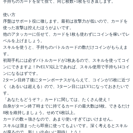
手持ちのカードを全て捨て、同じ枚数+1枚を引き直します。
使い方
序盤はサポート役に徹します。最初は攻撃力が低いので、カードを
使った攻撃は控えたほうがよいです。
他のアタッカーに任せて、カードを1枚も使わずにコインを稼いでレ
ベルを上げましょう。
スキルを使うと、手持ちのバトルカードの数だけコインがもらえま
す。
初期手札には必ずバトルカードが2枚あるので、スキルを使ってコイ
ンにできますよ！PvELV3以上であれば、スキル使用で手持ち14コイ
ンになるはずです。
2ターン目終了後にターンボーナスがもらえて、コインが15枚に近づ
く（あるいは超える）ので、3ターン目にはLV1になっておきたいで
す。
「あなたもどうぞ？」カードに関しては、たくさん使え！
自身がターン終了時までに持てるカードの最大数は8枚。できるだけ
8枚を維持しましょう。せめて6枚以上。
カードの数＝強さなので、あまり使いすぎてはいけません。
スキルは溜まったら即座に使ってもよいです。深く考えるとスキル
が腐るので、新しい出会いに期待しよう！