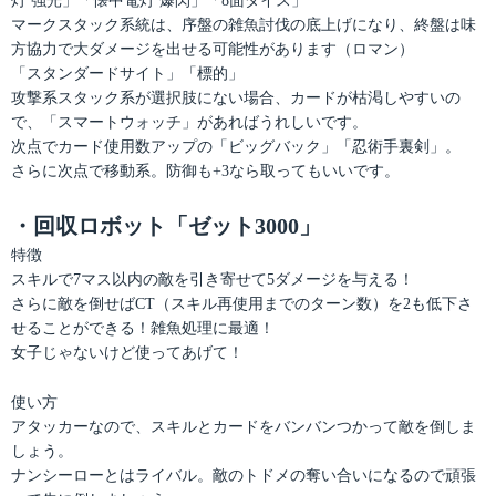
灯 強光」「懐中電灯 爆閃」「8面ダイス」
マークスタック系統は、序盤の雑魚討伐の底上げになり、終盤は味
方協力で大ダメージを出せる可能性があります（ロマン）
「スタンダードサイト」「標的」
攻撃系スタック系が選択肢にない場合、カードが枯渇しやすいの
で、「スマートウォッチ」があればうれしいです。
次点でカード使用数アップの「ビッグバック」「忍術手裏剣」。
さらに次点で移動系。防御も+3なら取ってもいいです。
・回収ロボット「ゼット3000」
特徴
スキルで7マス以内の敵を引き寄せて5ダメージを与える！
さらに敵を倒せばCT（スキル再使用までのターン数）を2も低下さ
せることができる！雑魚処理に最適！
女子じゃないけど使ってあげて！
使い方
アタッカーなので、スキルとカードをバンバンつかって敵を倒しま
しょう。
ナンシーローとはライバル。敵のトドメの奪い合いになるので頑張