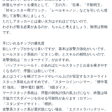
終盤もサポートを優先として、「王の力」「狂暴」「不動明王」
「対モンスター用ブリック」「レールキャノン」などを引いたら使
用して攻撃に転じましょう。
ただしアタッカーとは違い火力はそれほどでないので、
わざわざ殴る必要があるのか、ちゃんと考えましょう。無理は禁物
です。
手にいれるチップの優先度
欲しいチップがかなり多いですが、基本は攻撃力強化がいいです。
ヒールスタック系統の「ビタミン剤」とスキルの相性がいいので、
攻撃強化は「カッターナイフ」がおすすめ。
「バッファーシールド」があればヒールスタックとお金を稼ぎやす
くなるので、序盤には欲しいです。
あとはコインを稼げてカードやレベル上げが安定するスターライト
スタック系統もおすすめです。「スターコインハンマー」「懐中電
灯 強光」「懐中電灯 爆閃」「8面ダイス」
マークスタック系統は、序盤の雑魚討伐の底上げになり、終盤は味
方協力で大ダメージを出せる可能性があります（ロマン）
「スタンダードサイト」「標的」
攻撃系スタック系が選択肢にない場合、「エクストラバッテリー」