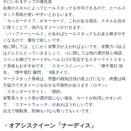
手にいれるチップの優先度
自身のスキルによってヒールスタックを付与できるので、ヒールス
タック系統が使いやすいとおもいます。
「カッターナイフ」がキーカード。これがある場合、スキルを自分
に使うことで、強力なダメージがだせます。
「バッファーシールド」があればヒールスタックもお金も稼ぎやす
くなるので、優先で欲しいです。
他に関しては、とにかく攻撃力が上がればよいです。攻撃力+2以上
はどんどんとっていきましょう。+1に関しては他の選択肢と相談。
コインを稼げてカードやレベル上げが安定するスターライトスタッ
ク系統もおすすめです。「スターコインハンマー」「懐中電灯 強
光」「懐中電灯 爆閃」「8面ダイス」
マークスタック系統は、序盤の雑魚討伐の底上げになり、終盤は味
方協力で大ダメージを出せる可能性があります（ロマン）
「スタンダードサイト」「標的」
攻撃系スタック系が選択肢にない場合、カードが枯渇しやすいの
で、「スマートウォッチ」があればうれしいです。
次点で移動系。防御も+3なら取ってもいいです。
・オアシスクイーン「ナーディス」