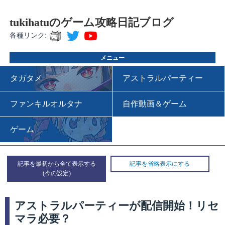
tukihatuのゲーム攻略日記ブログ
各種リンク:
メニュー
タガタメ
アストラルパーティー
ファンキルオルタナ
自作動画＆ゲーム
ゲーム
記事を最初から全て表示する
記事を省略表示にする
アストラルパーティーが配信開始！リセ
マラ必要？