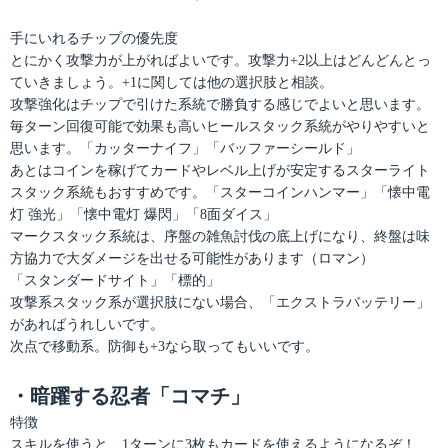
手にいれるチップの優先度
とにかく攻撃力が上がればよいです。攻撃力+2以上はどんどんとっ
ていきましょう。+1に関しては他の選択肢と相談。
攻撃強化はチップで引けた系統で勝負する感じでよいと思います。
毎ターン回復可能で効果も高いヒールスタック系統がやりやすいと
思います。「カッターナイフ」「バッファーシールド」
あとはコインを稼げてカードやレベル上げが安定するスターライト
スタック系統もおすすめです。「スターコインハンマー」「懐中電
灯 強光」「懐中電灯 爆閃」「8面ダイス」
マークスタック系統は、序盤の雑魚討伐の底上げになり、終盤は味
方協力で大ダメージを出せる可能性があります（ロマン）
「スタンダードサイト」「標的」
攻撃系スタック系が選択肢にない場合、「エクストラバッテリー」
があればうれしいです。
次点で移動系。防御も+3なら取ってもいいです。
・暗躍する忍者「コマチ」
特徴
スキルを使うと、1ターンに3枚もカードを使えるようになるぞ！