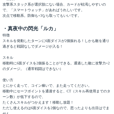
攻撃系スタック系が選択肢にない場合、カードが枯渇しやすいの
で、「スマートウォッチ」があればうれしいです。
次点で移動系。防御も+3なら取ってもいいです。
・真夜中の閃光「ルカ」
特徴
スキルを発動したターンに6面ダイスが2個振れる！しかも敵を通り
過ぎると戦闘なしでダメージが入る！
スキル
移動時に6面ダイスを2個振ることができる。通過した敵に攻撃力+2
のダメージ。（通常戦闘はできない）
使い方
とにかく走って、コイン稼いで、また走ってください。
移動中にセーフポイントを通過すると、CT（スキル再使用までのタ
ーン数）が低下するので、
たくさんスキルがつかえます！移動し放題！
ただし使えるのは6面ダイスを2個なので、思ったよりも出目はでま
せん。