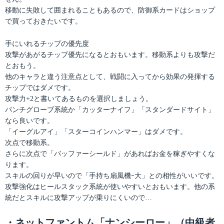
移動に失敗して囲まれることもあるので、防御系カードはショップ
で買っておきたいです。
手にいれるチップの優先度
攻撃があがるチップ優先になるとおもいます。移動系よりも攻撃だ
とおもう。
他のキャラと違う注意点として、戦闘に入ってから効果の発揮する
チップではダメです。
攻撃力+2と書いてあるものを選択しましょう。
パンチグローブ系統か「カッターナイフ」「スタンダードサイト」
なら良いです。
「イーグルアイ」「スターコインハンマー」はダメです。
次点で移動系。
さらに次点で「バッファーシールド」があればお金を稼ぎやすくな
ります。
スキルの回りが早いので「手持ち扇風機ｰ大」との相性がいいです。
攻撃強化はヒールスタック系統が使いやすいとおもいます。他の系
統だとスキルに攻撃アップが乗りにくいので…
・ネットファントム「ナンシーロー」（中級者