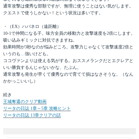
通常攻撃は優秀な部類ですが、無理に使うことはない気がします。
クエストで使うしかない！という状況は多いです。
・（EX）ハバネロ（遠距離）
10-1で仲間になる子。味方全員の移動力と攻撃速度を2倍にします。
吸い込みギミックに対抗できますね。
効果時間が3秒なのが悩みどころ。攻撃力じゃなくて攻撃速度2倍と
いうのも…強いけども。
ココヴァンよりは使える気がする。おススメランクだとエクレアと
いい勝負するんじゃないかな、たぶん。
通常攻撃も発生が早くて優秀なので育てて損はなさそうな。（なん
かかっこいいし）
続き
王城奪還のクリア動画
リータの日誌 1章～5章 攻略ヒント
リータの日誌 13章クリアの話