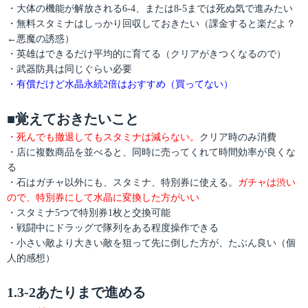
・大体の機能が解放される6-4、または8-5までは死ぬ気で進みたい
・無料スタミナはしっかり回収しておきたい（課金すると楽だよ？
←悪魔の誘惑）
・英雄はできるだけ平均的に育てる（クリアがきつくなるので）
・武器防具は同じぐらい必要
・有償だけど水晶永続2倍はおすすめ（買ってない）
■覚えておきたいこと
・死んでも撤退してもスタミナは減らない。
クリア時のみ消費
・店に複数商品を並べると、同時に売ってくれて時間効率が良くな
る
・石はガチャ以外にも、スタミナ、特別券に使える。
ガチャは渋い
ので、特別券にして水晶に変換した方がいい
・スタミナ5つで特別券1枚と交換可能
・戦闘中にドラッグで隊列をある程度操作できる
・小さい敵より大きい敵を狙って先に倒した方が、たぶん良い（個
人的感想）
1.3-2あたりまで進める