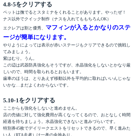
4.8-5をクリアする
ペットは撫でるとスタミナをくれることがあります。やったぜ！
ナス以外でクイック制作（ナスを入れてももちろんOK）
マフィンが入るとかなりのステ
エクレアは割と優秀、
ージが簡単になります。
やりようによっては表示が赤いステージもクリアできるので挑戦し
てみましょう。
紫はむり。うん。
この辺は武器防具強化もそうですが、水晶強化をしないとかなり厳
しいので、時間を取られるとおもいます。
歯車のほうは、とりあえず移動以外を平均的に取ればいいんじゃな
いかな…まだよくわからないです。
5.10-1をクリアする
ここからも強化をしないと進めません。
店の売値に対して強化費用が高くなってくるので、おとなしく時間
経過を待ちましょう。水晶強化できないと進みづらいです。
特別券45枚でデイリークエストをリセットできるので、早く進みた
い人（RTA走者）は一考の余地あり。