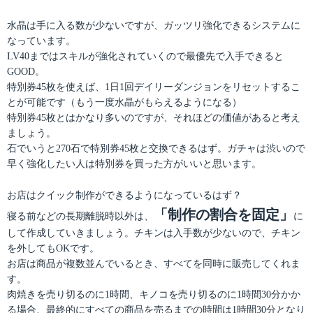
水晶は手に入る数が少ないですが、ガッツリ強化できるシステムに
なっています。
LV40まではスキルが強化されていくので最優先で入手できると
GOOD。
特別券45枚を使えば、1日1回デイリーダンジョンをリセットするこ
とが可能です（もう一度水晶がもらえるようになる）
特別券45枚とはかなり多いのですが、それほどの価値があると考え
ましょう。
石でいうと270石で特別券45枚と交換できるはず。ガチャは渋いので
早く強化したい人は特別券を買った方がいいと思います。
お店はクイック制作ができるようになっているはず？
「制作の割合を固定」
寝る前などの長期離脱時以外は、
に
して作成していきましょう。チキンは入手数が少ないので、チキン
を外してもOKです。
お店は商品が複数並んでいるとき、すべてを同時に販売してくれま
す。
肉焼きを売り切るのに1時間、キノコを売り切るのに1時間30分かか
る場合、最終的にすべての商品を売るまでの時間は1時間30分となり