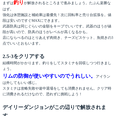
釣り
まずは
が解放されるところまで進みましょう。たぶん楽勝な
はず。
強化は休憩施設と補給庫は最優先！次に回転率と売り台拡張を。値
段は安いのですぐMAXにできます。
武器防具は同じぐらいの金額をキープでいいです。武器のほうが値
段が高いので、防具のほうがレベルが高くなるかも。
店にならべるのはとりあえず肉焼き、チーズビスケット、魚焼きの3
点でいいとおもいます。
2.5-3をクリアする
結構時間がかかります。釣りをしてスタミナを回収しつつ行きまし
ょう。
リムの防御が使いやすいのでうれしい。
アイラン
は外してもいい感じ。
スタミナは攻略失敗や途中退場をしても消費されません。クリア時
に消費されるだけなので、恐れずに挑戦しよう！
デイリーダンジョンがこの辺りで解放されま
す。