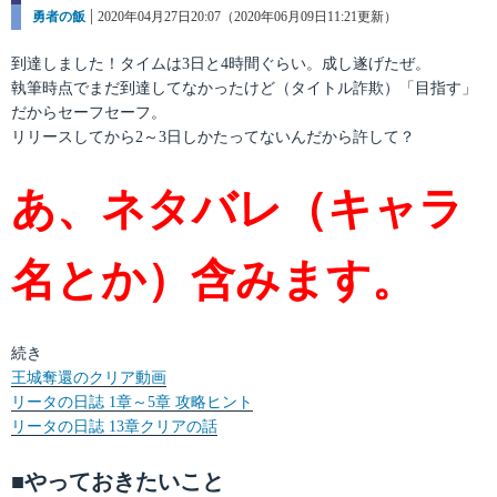
カ
勇者の飯
投
2020年04月27日20:07（2020年06月09日11:21更新）
テ
稿
ゴ
日:
到達しました！タイムは3日と4時間ぐらい。成し遂げたぜ。
リ
執筆時点でまだ到達してなかったけど（タイトル詐欺）「目指す」
ー
だからセーフセーフ。
リリースしてから2～3日しかたってないんだから許して？
あ、ネタバレ（キャラ
名とか）含みます。
続き
王城奪還のクリア動画
リータの日誌 1章～5章 攻略ヒント
リータの日誌 13章クリアの話
■やっておきたいこと