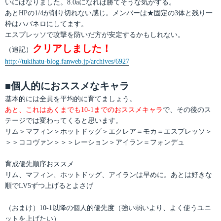
いにはなりました。8.0aになれば勝てそうな気がする。
あとHPの1/4が削り切れない感じ。メンバーは★固定の3体と残り一
枠はハバネロにしてます。
エスプレッソで攻撃を防いだ方が安定するかもしれない。
クリアしました！
（追記）
http://tukihatu-blog.fanweb.jp/archives/6927
■個人的におススメなキャラ
基本的には全員を平均的に育てましょう。
あと、これはあくまでも10-1までのおススメキャラ
で、その後のス
テージでは変わってくると思います。
リム＞マフィン＞ホットドッグ＞エクレア＝モカ＝エスプレッソ＞
＞＞ココヴァン＞＞＞レーション＞アイラン＝フォンデュ
育成優先順序おススメ
リム、マフィン、ホットドッグ、アイランは早めに。あとは好きな
順でLV5ずつ上げるとよさげ
（おまけ）10-1以降の個人的優先度（強い弱いより、よく使うユニ
ットを上げたい）