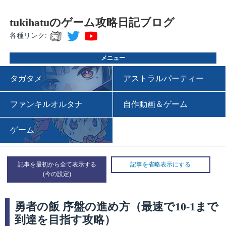
tukihatuのゲーム攻略日記ブログ
各種リンク:
メニュー
タガタメ
アストラルパーティー
ファンキルオルタナ
自作動画＆ゲーム
ゲーム
記事を最初から全て表示する
記事を省略表示にする
勇者の飯 序盤の進め方（最速で10-1まで
到達を目指す攻略）