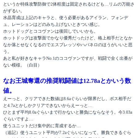
というか特殊攻撃防御で2体程度は固定されるけども…リムの万能さ
がずるい。
水晶育成は上記のキャラと、使う必要があるアイラン、フォンデ
ュ、レーションはどのみち上げないときつい感じ。
ホットドッグとココヴァンは後回しでいいかも。
ホットドッグは攻撃面でかなり優秀だったけど、格上相手だとなか
なか落とせなくなるのでエスプレッソやハバネロのほうがいいと思
う。
あと私が好きなキャラNo.1のココヴァンですが、戦闘で全く出番が
ない模様。（白目）
なお王城奪還の推奨戦闘値は12.78aとかいう数
値。
えーっと、クリアできた数値は8.6aぐらいが限界だし、ボス相手だ
と4.7aとかしかクリアできないからえーっと…
ひとまず平均8.0aぐらいまで行かないと勝負にならなそう。今3.03a
ぐらいですよ…
使うユニットだけ集中的に育成するか…
（追記）使うユニット平均が7.2aぐらいになって、勝負できるぐら