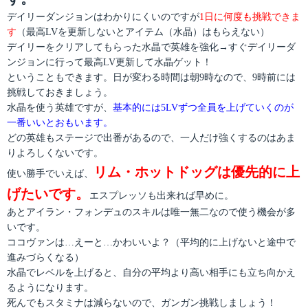
デイリーダンジョンはわかりにくいのですが
1日に何度も挑戦できま
す
（最高LVを更新しないとアイテム（水晶）はもらえない）
デイリーをクリアしてもらった水晶で英雄を強化→すぐデイリーダ
ンジョンに行って最高LV更新して水晶ゲット！
ということもできます。日が変わる時間は朝9時なので、9時前には
挑戦しておきましょう。
水晶を使う英雄ですが、
基本的には5LVずつ全員を上げていくのが
一番いいとおもいます。
どの英雄もステージで出番があるので、一人だけ強くするのはあま
りよろしくないです。
リム・ホットドッグは優先的に上
使い勝手でいえば、
げたいです。
エスプレッソも出来れば早めに。
あとアイラン・フォンデュのスキルは唯一無二なので使う機会が多
いです。
ココヴァンは…えーと…かわいいよ？（平均的に上げないと途中で
進みづらくなる）
水晶でレベルを上げると、自分の平均より高い相手にも立ち向かえ
るようになります。
死んでもスタミナは減らないので、ガンガン挑戦しましょう！