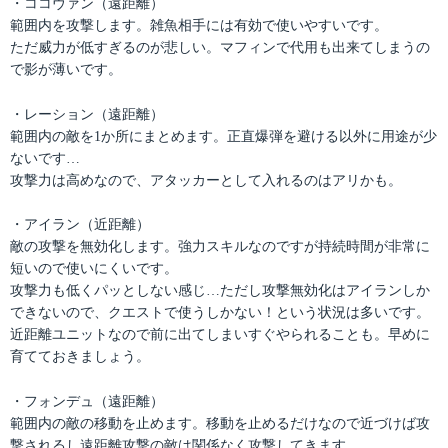
・ココヴァン（遠距離）
範囲内を攻撃します。雑魚相手には有効で使いやすいです。
ただ威力が低すぎるのが悲しい。マフィンで代用も出来てしまうの
で影が薄いです。
・レーション（遠距離）
範囲内の敵を1か所にまとめます。正直爆弾を避ける以外に用途が少
ないです…
攻撃力は高めなので、アタッカーとして入れるのはアリかも。
・アイラン（近距離）
敵の攻撃を無効化します。強力スキルなのですが持続時間が非常に
短いので使いにくいです。
攻撃力も低くパッとしない感じ…ただし攻撃無効化はアイランしか
できないので、クエストで使うしかない！という状況は多いです。
近距離ユニットなので前に出てしまいすぐやられることも。早めに
育てておきましょう。
・フォンデュ（遠距離）
範囲内の敵の移動を止めます。移動を止めるだけなので近づけば攻
撃されるし遠距離攻撃の敵は関係なく攻撃してきます。