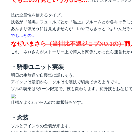
これデストルークさん
技は全属性を使えるタイプ。
技名が『湧黒』フュエルズとか『黒止』ブルームとか各キャラに
あんまり強そうには見えませんが…いやでもきっとつよいんだろ
でも…その…
なぜいまさら
（当社比不遇ジョブNO.1の）
商
これ、ネロさんがストーリー上で商人と関係なかったら運営わか
・騎乗ユニット実装
明日の生放送で自慢気に話しそう。
アインツは最初から、ソルは念装技で騎乗できるようです。
ソルの騎乗は3ターン限定で、技も変わります。変身技とおなじ
仕様がよくわからんので続報待ちです。
・念装
ソルとアインツの念装が来ます。