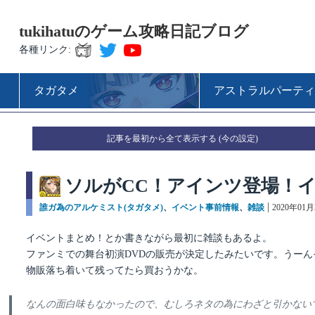
tukihatuのゲーム攻略日記ブログ
各種リンク:
タガタメ
アストラルパーティ
記事を最初から全て表示する
ソルがCC！アインツ登場！
カ
誰ガ為のアルケミスト(タガタメ)
、
イベント事前情報
、
雑談
投
2020年01月
テ
稿
ゴ
日:
イベントまとめ！とか書きながら最初に雑談もあるよ。
リ
ファンミでの舞台初演DVDの販売が決定したみたいです。うーん
ー
物販落ち着いて残ってたら買おうかな。
なんの面白味もなかったので、むしろネタの為にわざと引かない