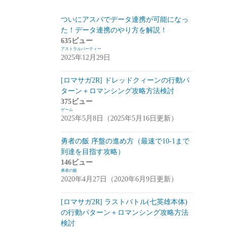
スマートフォン
(94)
ついにアスパでデータ連携が可能になっ
た！データ連携のやり方を解説！
PC
(7)
635ビュー
アストラルパーティー
お知らせ
(6)
2025年12月29日
その他
(2)
[ロマサガ2R] ドレッドクィーンの行動パ
コンパイル
(9)
ターン＋ロマンシング攻略方法検討
375ビュー
姫プタワー
(11)
ゲーム
2025年5月8日（2025年5月16日更新）
攻略
(9)
雑談・感想
(2)
勇者の飯 序盤の進め方（最速で10-1まで
到達を目指す攻略）
リーグ・オブ・ワンダーランド(リグワ
146ビュー
ン)
(20)
勇者の飯
2020年4月27日（2020年6月9日更新）
咲うアルスノトリア(アルスノ)
(28)
[ロマサガ2R] ラストバトル(七英雄本体)
攻略
(14)
の行動パターン＋ロマンシング攻略方法
雑談
(14)
検討