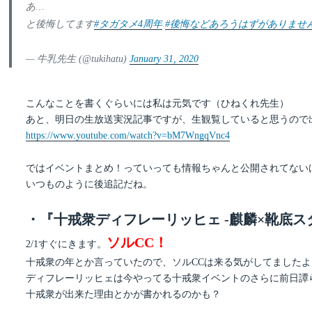
あ…
と後悔してます
#タガタメ4周年
#後悔などあろうはずがありませ
— 牛乳先生 (@tukihatu)
January 31, 2020
こんなことを書くぐらいには私は元気です（ひねくれ先生）
あと、明日の生放送実況記事ですが、生観覧していると思うので
https://www.youtube.com/watch?v=bM7WngqVnc4
ではイベントまとめ！っていっても情報ちゃんと公開されてない
いつものように後追記だね。
・『十戒衆ディフレーリッヒェ -麒麟×靴底ス
ソルCC！
2/1すぐにきます。
十戒衆の年とか言っていたので、ソルCCは来る気がしてました
ディフレーリッヒェは今やってる十戒衆イベントのさらに前日譚
十戒衆が出来た理由とかが書かれるのかも？