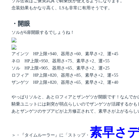
ソル念装はご褒美武具で騎乗技が使えるようになります。
念装効果もかなり高く、LSも非常に有用そうです。
・開眼
ソルが6扉開眼するでしょうね！
アインツ HP上限+940、器用さ+60、素早さ+2、運+45
ネロ HP上限+950、器用さ+75、素早さ+2、運+55
ソル HP上限+905、器用さ+65、素早さ+2、運+25
ロフィア HP上限+820、器用さ+85、素早さ+2、運+55
ザンゲツ HP上限+820、器用さ+65、素早さ+2、運+40
やっぱりソルと、あとロフィアとザンゲツが開眼です！なんでか
騎乗ユニットには刺突が弱点らしいのでザンゲツが活躍するかも
あとザンゲツのサブアビが上方修正されて、素早さが上がるらし
素早さ
＞・『タイムルーラー』に「ストップ・