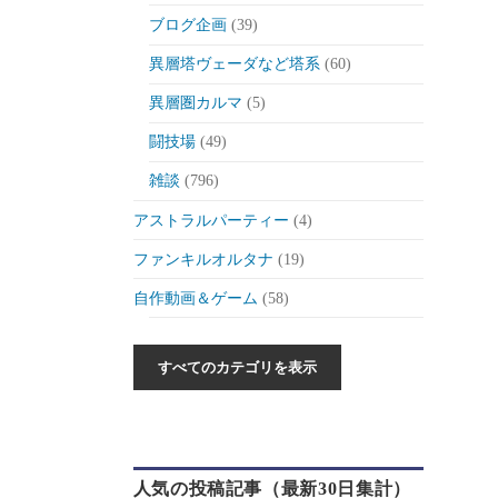
ブログ企画
(39)
異層塔ヴェーダなど塔系
(60)
異層圏カルマ
(5)
闘技場
(49)
雑談
(796)
アストラルパーティー
(4)
ファンキルオルタナ
(19)
自作動画＆ゲーム
(58)
作った動画とか
(6)
自作ゲーム紹介
(6)
自作ツール
(1)
ゲーム制作日記
(46)
人気の投稿記事（最新30日集計）
ゲーム
(175)