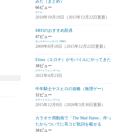
みた（まとめ）
アプデ・イベント情報
(1)
66ビュー
ゲーム
雑談
(1)
2010年10月19日（2015年12月22日更新）
シノビナイトメア(シノビナ)
(6)
MH3のおすすめ防具
47ビュー
メビウスファイナルファンタジー(メビウ
モンスターハンター3（MH3）
スFF)
(157)
2009年8月18日（2015年12月22日更新）
アプデ情報
(18)
Elona（エロナ）がモバイルにやってきた
ジョブステータス
(10)
38ビュー
スマートフォン
,
ゲーム
カオスの魔窟
(5)
2021年4月23日
ブラウンダスト(ブラダス)
(29)
中年騎士ヤスヒロの攻略（無理ゲー）
テイルズウィーバー：SecondRun(TWSR)
32ビュー
スマートフォン
,
ゲーム
(10)
2015年12月8日（2020年3月30日更新）
攻略
(5)
カラオケ用動画で「The Mad Hatter」作っ
雑談
(5)
たからついでに耳コピ歌詞を載せる
30ビュー