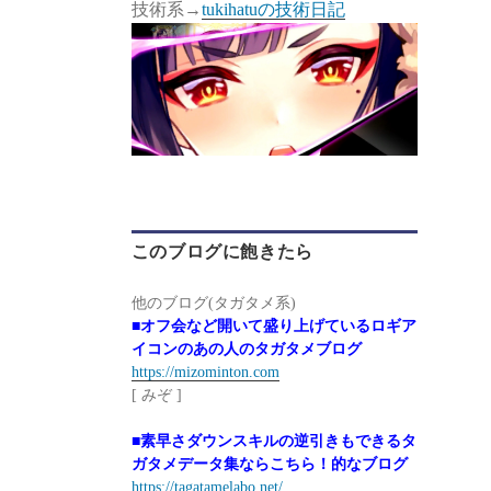
技術系→
tukihatuの技術日記
このブログに飽きたら
他のブログ(タガタメ系)
■オフ会など開いて盛り上げているロギア
イコンのあの人のタガタメブログ
https://mizominton.com
[ みぞ ]
■素早さダウンスキルの逆引きもできるタ
ガタメデータ集ならこちら！的なブログ
https://tagatamelabo.net/