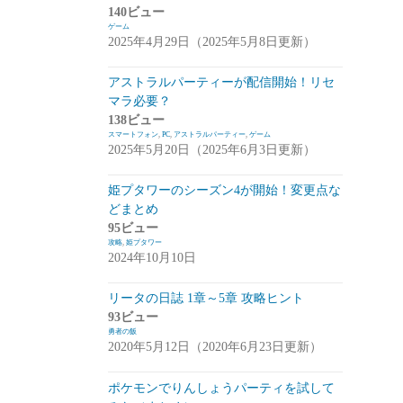
140ビュー
崩落のCARNEADES(ホウカル)
(15)
ゲーム
2025年4月29日（2025年5月8日更新）
Zold:Out~鍛冶屋の物語(ゾルカジ)
(13)
アストラルパーティーが配信開始！リセ
攻略情報
(5)
マラ必要？
雑談
(7)
138ビュー
スマートフォン
,
PC
,
アストラルパーティー
,
ゲーム
拡張少女系トライナリー(トライナリー)
2025年5月20日（2025年6月3日更新）
(12)
姫プタワーのシーズン4が開始！変更点な
勇者の飯
(14)
どまとめ
95ビュー
ボーダーブレイク
(13)
攻略
,
姫プタワー
2024年10月10日
アスタータタリクス(アスタタ)
(38)
イベント事前情報
(16)
リータの日誌 1章～5章 攻略ヒント
93ビュー
攻略情報
(10)
勇者の飯
2020年5月12日（2020年6月23日更新）
雑談
(13)
ポケモンでりんしょうパーティを試して
サクライグノラムス(サクムス)
(2)