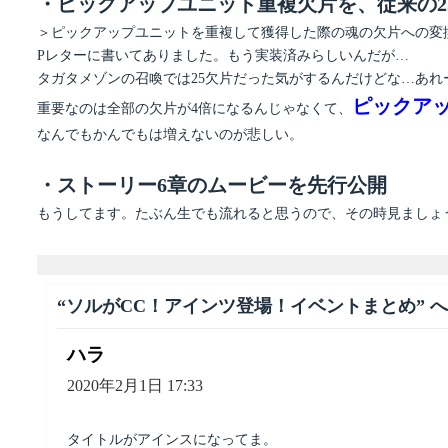
・ピックアップユニット重複欠片を、従来の25
＞ピックアップユニットを重複して獲得した際の魂の欠片への変換数
Pレターに書いてありました。もう実装済みらしいんだが…
タガタメゾンの召喚では25欠片だった気がするんだけどな…あれ
ピックア
重要なのは全部の欠片が4倍になるんじゃなくて、
なんでもかんでもは増えないのが悲しい。
・ストーリー6章のムービーを先行公開
もうしてます。たぶん生でも流れると思うので、その時見ましょ
“ソルがCC！アインツ登場！イベントまとめ” 
ハラ
よ
り:
2020年2月1日 17:33
タイトルがアインスになってま。