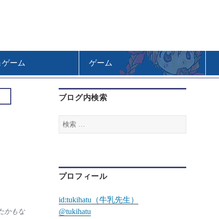
＆ゲーム
ゲーム
ブログ内検索
検
索
:
プロフィール
id:tukihatu（牛乳先生）
@tukihatu
たかもな