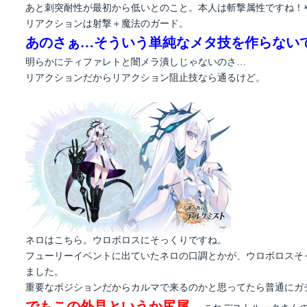
あと刺突耐性が最初から低いとのこと。本人は斬撃属性ですね！
リアクションは射撃＋魔法のガード。
あのさぁ…そういう単純なメタ技を作らない
明らかにティファレトと闇メラ潰しじゃないのさ…
リアクションだからリアクション阻止技なら通るけど。
ネロはこちら。ウロボロスにそっくりですね。
フューリーイベントに出ていたネロの口調とかが、ウロボロスそ
ました。
重要なポジションだからカルマで来るのかと思ってたら普通にガ
でもこの外見というか尻尾…