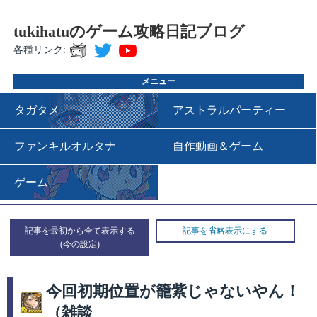
tukihatuのゲーム攻略日記ブログ
各種リンク:
メニュー
タガタメ
アストラルパーティー
ファンキルオルタナ
自作動画＆ゲーム
ゲーム
記事を最初から全て表示する
記事を省略表示にする
今回初期位置が籠紫じゃないやん！
（雑談