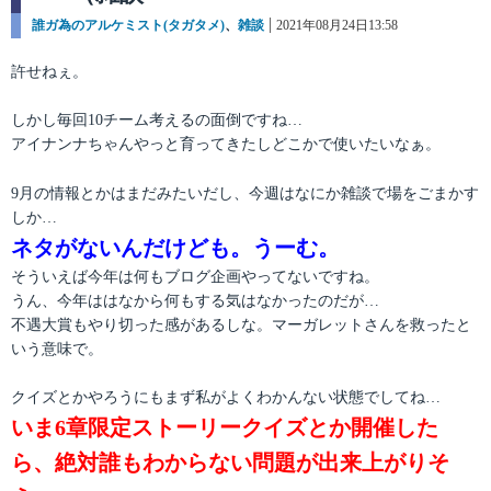
カ
誰ガ為のアルケミスト(タガタメ)
、
雑談
投
2021年08月24日13:58
テ
稿
ゴ
日:
許せねぇ。
リ
ー
しかし毎回10チーム考えるの面倒ですね…
アイナンナちゃんやっと育ってきたしどこかで使いたいなぁ。
9月の情報とかはまだみたいだし、今週はなにか雑談で場をごまかす
しか…
ネタがないんだけども。うーむ。
そういえば今年は何もブログ企画やってないですね。
うん、今年ははなから何もする気はなかったのだが…
不遇大賞もやり切った感があるしな。マーガレットさんを救ったと
いう意味で。
クイズとかやろうにもまず私がよくわかんない状態でしてね…
いま6章限定ストーリークイズとか開催した
ら、絶対誰もわからない問題が出来上がりそ