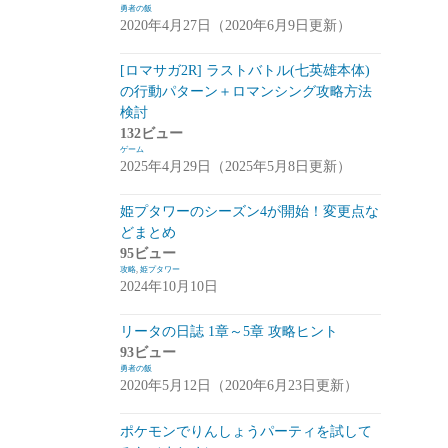
勇者の飯
2020年4月27日（2020年6月9日更新）
崩落のCARNEADES(ホウカル)
(15)
Zold:Out~鍛冶屋の物語(ゾルカジ)
(13)
[ロマサガ2R] ラストバトル(七英雄本体)
の行動パターン＋ロマンシング攻略方法
攻略情報
(5)
検討
雑談
(7)
132ビュー
ゲーム
拡張少女系トライナリー(トライナリー)
2025年4月29日（2025年5月8日更新）
(12)
姫プタワーのシーズン4が開始！変更点な
勇者の飯
(14)
どまとめ
95ビュー
ボーダーブレイク
(13)
攻略
,
姫プタワー
2024年10月10日
アスタータタリクス(アスタタ)
(38)
イベント事前情報
(16)
リータの日誌 1章～5章 攻略ヒント
93ビュー
攻略情報
(10)
勇者の飯
2020年5月12日（2020年6月23日更新）
雑談
(13)
ポケモンでりんしょうパーティを試して
サクライグノラムス(サクムス)
(2)