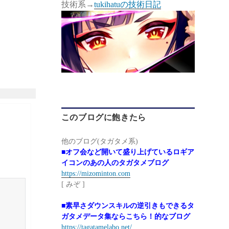
技術系→
tukihatuの技術日記
このブログに飽きたら
他のブログ(タガタメ系)
■オフ会など開いて盛り上げているロギア
イコンのあの人のタガタメブログ
https://mizominton.com
[ みぞ ]
■素早さダウンスキルの逆引きもできるタ
ガタメデータ集ならこちら！的なブログ
https://tagatamelabo.net/