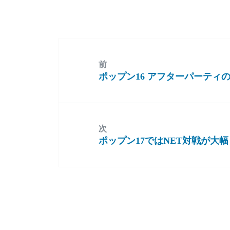
前
ポップン16 アフターパーティ
前
の
投
稿:
次
ポップン17ではNET対戦が大
次
の
投
稿: