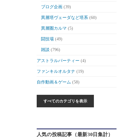
ブログ企画
(39)
異層塔ヴェーダなど塔系
(60)
異層圏カルマ
(5)
闘技場
(49)
雑談
(796)
アストラルパーティー
(4)
ファンキルオルタナ
(19)
自作動画＆ゲーム
(58)
作った動画とか
(6)
自作ゲーム紹介
(6)
自作ツール
(1)
ゲーム制作日記
(46)
人気の投稿記事（最新30日集計）
ゲーム
(175)