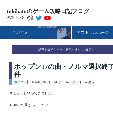
tukihatuのゲーム攻略日記ブログ
各種リンク:
タガタメ
アストラルパーティ
記事を最初から全て表示する
ポップン17の曲・ノルマ選択終了
件
カ
ポップン
投
2009年03月05日12:14（2015年12月22日17:40更新）
テ
稿
ゴ
日:
ちょろっとやってきました。
リ
ー
TЁЯRAの曲かっこいい！