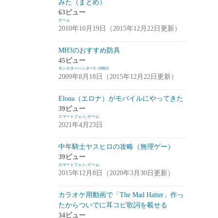
みた（まとめ）
アプデ・イベント情報
(1)
63ビュー
ゲーム
雑談
(1)
2010年10月19日（2015年12月22日更新）
シノビナイトメア(シノビナ)
(6)
MH3のおすすめ防具
45ビュー
メビウスファイナルファンタジー(メビウ
モンスターハンター3（MH3）
スFF)
(157)
2009年8月18日（2015年12月22日更新）
アプデ情報
(18)
Elona（エロナ）がモバイルにやってきた
ジョブステータス
(10)
39ビュー
スマートフォン
,
ゲーム
カオスの魔窟
(5)
2021年4月23日
ブラウンダスト(ブラダス)
(29)
中年騎士ヤスヒロの攻略（無理ゲー）
テイルズウィーバー：SecondRun(TWSR)
39ビュー
スマートフォン
,
ゲーム
(10)
2015年12月8日（2020年3月30日更新）
攻略
(5)
カラオケ用動画で「The Mad Hatter」作っ
雑談
(5)
たからついでに耳コピ歌詞を載せる
34ビュー