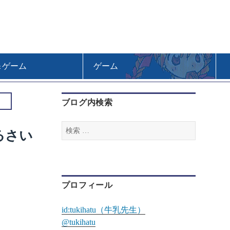
＆ゲーム
ゲーム
ブログ内検索
検
るさい
索
:
プロフィール
id:tukihatu（牛乳先生）
@tukihatu