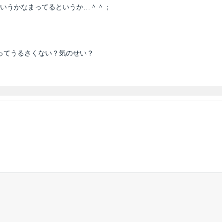
というかなまってるというか…＾＾；
ーってうるさくない？気のせい？