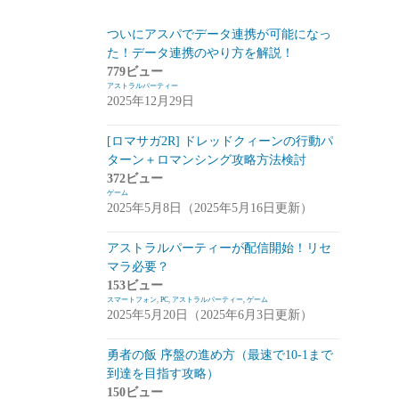
スマートフォン
(94)
ついにアスパでデータ連携が可能になっ
た！データ連携のやり方を解説！
PC
(7)
779ビュー
アストラルパーティー
お知らせ
(6)
2025年12月29日
その他
(2)
[ロマサガ2R] ドレッドクィーンの行動パ
コンパイル
(9)
ターン＋ロマンシング攻略方法検討
372ビュー
姫プタワー
(11)
ゲーム
2025年5月8日（2025年5月16日更新）
攻略
(9)
雑談・感想
(2)
アストラルパーティーが配信開始！リセ
マラ必要？
リーグ・オブ・ワンダーランド(リグワ
153ビュー
ン)
(20)
スマートフォン
,
PC
,
アストラルパーティー
,
ゲーム
2025年5月20日（2025年6月3日更新）
咲うアルスノトリア(アルスノ)
(28)
勇者の飯 序盤の進め方（最速で10-1まで
攻略
(14)
到達を目指す攻略）
雑談
(14)
150ビュー