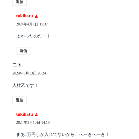
返信
tukihatu
よ
り:
2024年4月1日 15:37
よかったのだー！
返信
ニト
よ
り:
2024年3月13日 20:24
人柱乙です！
返信
tukihatu
よ
り:
2024年3月15日 14:19
まあ1万円しか入れてないから、へーきへーき！