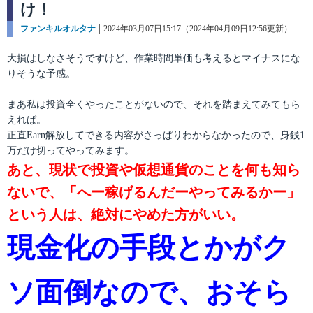
け！
カ
ファンキルオルタナ
投
2024年03月07日15:17（2024年04月09日12:56更新）
テ
稿
ゴ
日:
大損はしなさそうですけど、作業時間単価も考えるとマイナスにな
リ
りそうな予感。
ー
まあ私は投資全くやったことがないので、それを踏まえてみてもら
えれば。
正直Earn解放してできる内容がさっぱりわからなかったので、身銭1
万だけ切ってやってみます。
あと、現状で投資や仮想通貨のことを何も知ら
ないで、「へー稼げるんだーやってみるかー」
という人は、絶対にやめた方がいい。
現金化の手段とかがク
ソ面倒なので、おそら