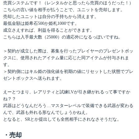
売買システムです！（レンタルかと思ったら売買のほうだった！）
こちらの言い値を相手が払うことで、ユニットを売却します。
売却したユニットは自分の手持ちから消えます。
最低金額は姫希石500か姫札1000です。
成立さえすれば、利益を得ることができます。
こちらは入手最大数（25000）の適応外になるっぽいですね。
＞契約が成立した際は、募集を行ったプレイヤーのプレゼントボッ
クスに、使用されたアイテム量に応じた同アイテムが付与されま
す。
＞契約側にはキル姫の強化値を初期の値にリセットした状態でプレ
ゼントボックスへ送られます。
えーとつまり、レアリティと試練LVが引き継がれるって事ですか
ね？？
武器はどうなんだろう…マスターレベルで装備できる武器が変わる
んで、武器も外れる形なんでしょうかねえ。
となると、SRとか提出しても全然相手にされなさそうだな。
・売却