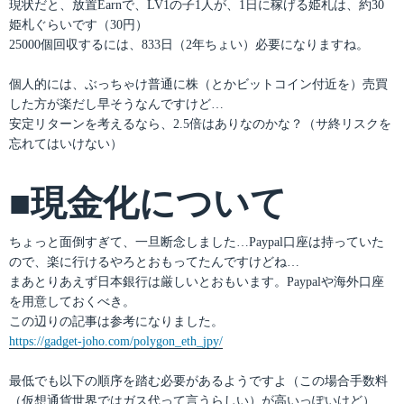
現状だと、放置Earnで、LV1の子1人が、1日に稼げる姫札は、約30
姫札ぐらいです（30円）
25000個回収するには、833日（2年ちょい）必要になりますね。
個人的には、ぶっちゃけ普通に株（とかビットコイン付近を）売買
した方が楽だし早そうなんですけど…
安定リターンを考えるなら、2.5倍はありなのかな？（サ終リスクを
忘れてはいけない）
■現金化について
ちょっと面倒すぎて、一旦断念しました…Paypal口座は持っていた
ので、楽に行けるやろとおもってたんですけどね…
まあとりあえず日本銀行は厳しいとおもいます。Paypalや海外口座
を用意しておくべき。
この辺りの記事は参考になりました。
https://gadget-joho.com/polygon_eth_jpy/
最低でも以下の順序を踏む必要があるようですよ（この場合手数料
（仮想通貨世界ではガス代って言うらしい）が高いっぽいけど）