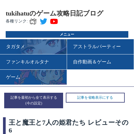
tukihatuのゲーム攻略日記ブログ
各種リンク:
メニュー
タガタメ
アストラルパーティー
ファンキルオルタナ
自作動画＆ゲーム
ゲーム
記事を最初から全て表示する
記事を省略表示にする
王と魔王と7人の姫君たち レビューその
6