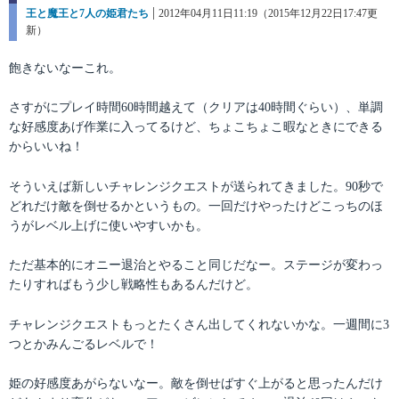
カ
王と魔王と7人の姫君たち
投
2012年04月11日11:19（2015年12月22日17:47更
テ
新）
稿
ゴ
日:
リ
飽きないなーこれ。
ー
さすがにプレイ時間60時間越えて（クリアは40時間ぐらい）、単調
な好感度あげ作業に入ってるけど、ちょこちょこ暇なときにできる
からいいね！
そういえば新しいチャレンジクエストが送られてきました。90秒で
どれだけ敵を倒せるかというもの。一回だけやったけどこっちのほ
うがレベル上げに使いやすいかも。
ただ基本的にオニー退治とやること同じだなー。ステージが変わっ
たりすればもう少し戦略性もあるんだけど。
チャレンジクエストもっとたくさん出してくれないかな。一週間に3
つとかみんごるレベルで！
姫の好感度あがらないなー。敵を倒せばすぐ上がると思ったんだけ