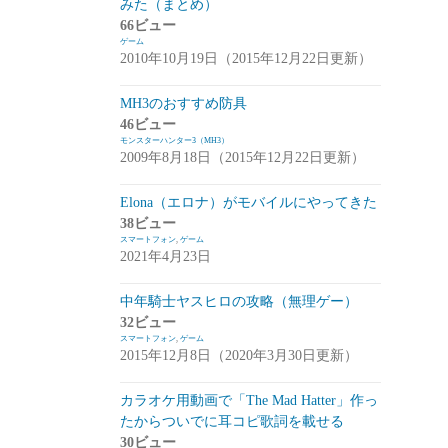
みた（まとめ）
アプデ・イベント情報
(1)
66ビュー
ゲーム
雑談
(1)
2010年10月19日（2015年12月22日更新）
シノビナイトメア(シノビナ)
(6)
MH3のおすすめ防具
46ビュー
メビウスファイナルファンタジー(メビウ
モンスターハンター3（MH3）
スFF)
(157)
2009年8月18日（2015年12月22日更新）
アプデ情報
(18)
Elona（エロナ）がモバイルにやってきた
ジョブステータス
(10)
38ビュー
スマートフォン
,
ゲーム
カオスの魔窟
(5)
2021年4月23日
ブラウンダスト(ブラダス)
(29)
中年騎士ヤスヒロの攻略（無理ゲー）
テイルズウィーバー：SecondRun(TWSR)
32ビュー
スマートフォン
,
ゲーム
(10)
2015年12月8日（2020年3月30日更新）
攻略
(5)
カラオケ用動画で「The Mad Hatter」作っ
雑談
(5)
たからついでに耳コピ歌詞を載せる
30ビュー