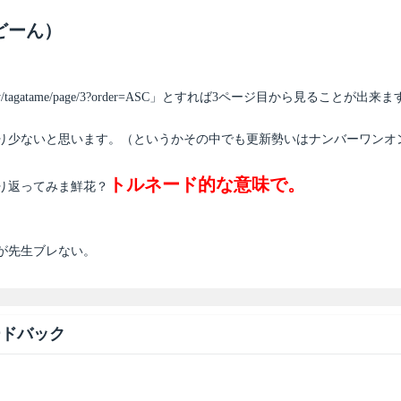
どーん）
/category/tagatame/page/3?order=ASC」とすれば3ページ目から見ることが出来
り少ないと思います。（というかその中でも更新勢いはナンバーワンオ
トルネード的な意味で。
り返ってみま鮮花？
が先生ブレない。
ードバック