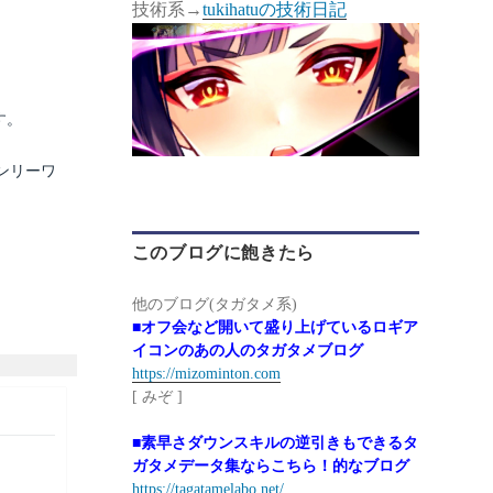
技術系→
tukihatuの技術日記
ます。
ンリーワ
このブログに飽きたら
他のブログ(タガタメ系)
■オフ会など開いて盛り上げているロギア
イコンのあの人のタガタメブログ
https://mizominton.com
[ みぞ ]
■素早さダウンスキルの逆引きもできるタ
ガタメデータ集ならこちら！的なブログ
https://tagatamelabo.net/