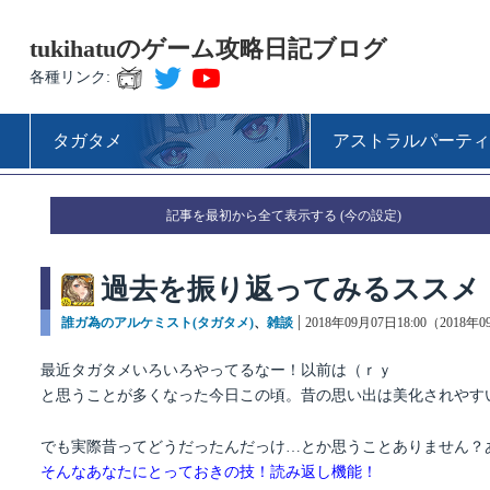
tukihatuのゲーム攻略日記ブログ
各種リンク:
タガタメ
アストラルパーティ
記事を最初から全て表示する
過去を振り返ってみるススメ
カ
誰ガ為のアルケミスト(タガタメ)
、
雑談
投
2018年09月07日18:00（2018年
テ
稿
ゴ
日:
最近タガタメいろいろやってるなー！以前は（ｒｙ
リ
と思うことが多くなった今日この頃。昔の思い出は美化されやす
ー
でも実際昔ってどうだったんだっけ…とか思うことありません？
そんなあなたにとっておきの技！読み返し機能！