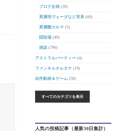
ブログ企画
(39)
異層塔ヴェーダなど塔系
(60)
異層圏カルマ
(5)
闘技場
(49)
雑談
(796)
アストラルパーティー
(4)
ファンキルオルタナ
(19)
自作動画＆ゲーム
(58)
作った動画とか
(6)
自作ゲーム紹介
(6)
自作ツール
(1)
ゲーム制作日記
(46)
人気の投稿記事（最新30日集計）
ゲーム
(175)