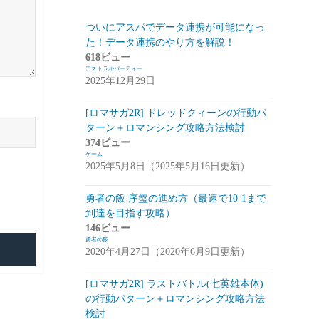
スマートフォン
(94)
ついにアスパでデータ連携が可能になっ
た！データ連携のやり方を解説！
PC
(7)
618ビュー
アストラルパーティー
お知らせ
(6)
2025年12月29日
その他
(2)
[ロマサガ2R] ドレッドクィーンの行動パ
コンパイル
(9)
ターン＋ロマンシング攻略方法検討
374ビュー
姫プタワー
(11)
ゲーム
2025年5月8日（2025年5月16日更新）
攻略
(9)
雑談・感想
(2)
勇者の飯 序盤の進め方（最速で10-1まで
到達を目指す攻略）
リーグ・オブ・ワンダーランド(リグワ
146ビュー
ン)
(20)
勇者の飯
2020年4月27日（2020年6月9日更新）
咲うアルスノトリア(アルスノ)
(28)
[ロマサガ2R] ラストバトル(七英雄本体)
攻略
(14)
の行動パターン＋ロマンシング攻略方法
雑談
(14)
検討