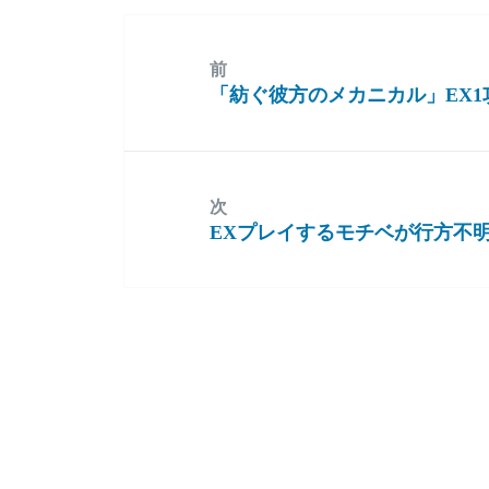
前
「紡ぐ彼方のメカニカル」EX1
前
の
投
稿:
次
EXプレイするモチベが行方不
次
の
投
稿: