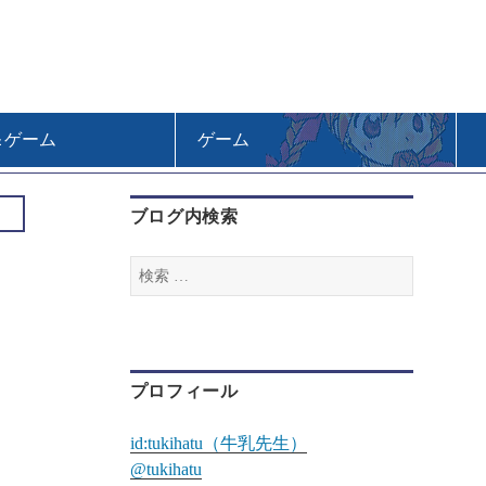
＆ゲーム
ゲーム
ブログ内検索
検
索
:
プロフィール
id:tukihatu（牛乳先生）
@tukihatu