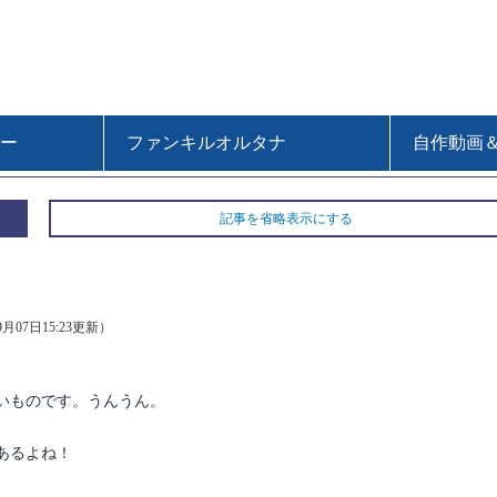
ー
ファンキルオルタナ
自作動画
記事を省略表示にする
09月07日15:23更新）
いものです。うんうん。
あるよね！