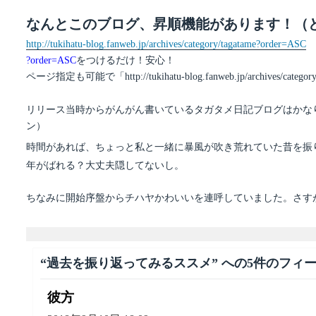
なんとこのブログ、昇順機能があります！（
http://tukihatu-blog.fanweb.jp/archives/category/tagatame?order=ASC
?order=ASC
をつけるだけ！安心！
ページ指定も可能で「http://tukihatu-blog.fanweb.jp/archives
リリース当時からがんがん書いているタガタメ日記ブログはかな
ン）
時間があれば、ちょっと私と一緒に暴風が吹き荒れていた昔を振
年がばれる？大丈夫隠してないし。
ちなみに開始序盤からチハヤかわいいを連呼していました。さす
“過去を振り返ってみるススメ” への5件のフィ
彼方
よ