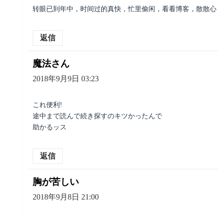
转眼已到年中，时间过的真快，忙里偷闲，看看博客，散散心
返信
魔法さん
よ
り:
2018年9月9日 03:23
これ便利!
途中まで読んで続き探すのキツかったんで
助かるッス
返信
胸が苦しい
よ
り:
2018年9月8日 21:00