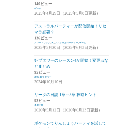
140ビュー
崩落のCARNEADES(ホウカル)
(15)
ゲーム
2025年4月29日（2025年5月8日更新）
Zold:Out~鍛冶屋の物語(ゾルカジ)
(13)
アストラルパーティーが配信開始！リセ
攻略情報
(5)
マラ必要？
雑談
(7)
136ビュー
スマートフォン
,
PC
,
アストラルパーティー
,
ゲーム
拡張少女系トライナリー(トライナリー)
2025年5月20日（2025年6月3日更新）
(12)
姫プタワーのシーズン4が開始！変更点な
勇者の飯
(14)
どまとめ
95ビュー
ボーダーブレイク
(13)
攻略
,
姫プタワー
2024年10月10日
アスタータタリクス(アスタタ)
(38)
イベント事前情報
(16)
リータの日誌 1章～5章 攻略ヒント
92ビュー
攻略情報
(10)
勇者の飯
2020年5月12日（2020年6月23日更新）
雑談
(13)
ポケモンでりんしょうパーティを試して
サクライグノラムス(サクムス)
(2)