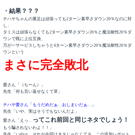
・結果？？？
チハヤちゃんの重足は頑張っても2ターン素早さダウン20％なのに対
し、
タミスは頑張らなくても2ターン素早さダウン20％と魔法耐性20％ダ
ウンで既に上位互換、
万が一サービスしちゃうと4ターン素早さダウン20％魔法耐性20％ダ
ウンという
まさに完全敗北
愛さん「（ちーん）」
先生「何も言い返せなくて草」
チハヤ愛さん「もうだめだぁ…おしまいだぁ…」
先生「いや、実はそうでもないんだよ」
ってこれ前回と同じネタでしょう！
愛さん「えっ…
もう騙されないわよ！！」
先生「いやー、それが今回はネタじゃなくてさ…この追加レポート