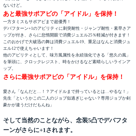
ないけど。
あと最強サポアビの「アイドル」を保持！
一方タミスもサポアビまで超優秀！
デバフターン+1のアビリティに刺突耐性・ジャンプ耐性・素早さア
ップが付き、さらに怠惰開眼で消費ジュエル25％軽減が付きます！
このおかげで大破迅の舞は消費ジュエル19、重足はなんと消費ジュ
エル12で使えちゃいます！
他のアビリティとして、味方風属性を永続強化できる「悠久の風」
を筆頭に、クロックレジスト、時をかけるなど素晴らしいラインア
ップ。
さらに最強サポアビの「アイドル」を保持！
愛さん「なんだと…！？アイドルまで持っているとは…やるな！」
先生「というかこの二人のジョブ似過ぎじゃない？専用ジョブか剣
豪かが違うだけだもんね」
そして当然のことながら、念装5凸でデバフタ
ーンがさらに+1されます。