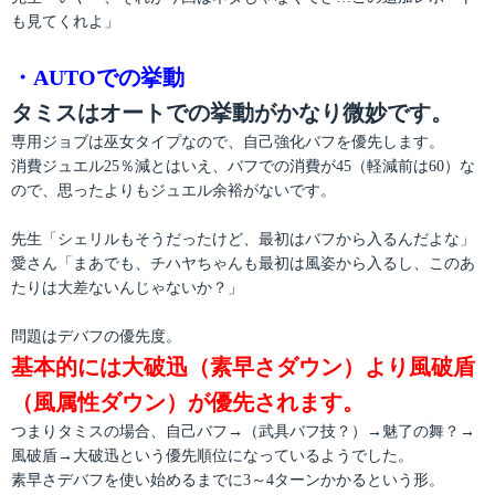
も見てくれよ」
・AUTOでの挙動
タミスはオートでの挙動がかなり微妙です。
専用ジョブは巫女タイプなので、自己強化バフを優先します。
消費ジュエル25％減とはいえ、バフでの消費が45（軽減前は60）な
ので、思ったよりもジュエル余裕がないです。
先生「シェリルもそうだったけど、最初はバフから入るんだよな」
愛さん「まあでも、チハヤちゃんも最初は風姿から入るし、このあ
たりは大差ないんじゃないか？」
問題はデバフの優先度。
基本的には大破迅（素早さダウン）より風破盾
（風属性ダウン）が優先されます。
つまりタミスの場合、自己バフ→（武具バフ技？）→魅了の舞？→
風破盾→大破迅という優先順位になっているようでした。
素早さデバフを使い始めるまでに3～4ターンかかるという形。