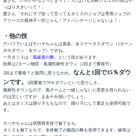
愛さん「いやいやちょっとまって！3とはいえ消費ジュエルの差はや
っぱり大きいって！」
愛さん「それにサブ技って言ってもタミスのジョブは専用ジョブの
アリーズの風神子一択じゃん！アドバンテージじゃないよ！」
・他の技
デバフでいえばチハヤちゃんは風姿。全ステータスダウン（1ターン
20％ダウン・全マップ）ですね。
一方タミスは
「風破盾の舞」
という技があります。
効果は2ターン物防・風属性耐性ダウン（2回まで重複可）
なんと1回で35％ダウ
2回まで重複？と疑問に思うなかれ。
ンです。
2回重複で70％ダウンという恐ろしさ。
風耐性ダウンなので、風チームと一緒じゃないと恩恵を得られない
のは悲しいですが、まあ十分強いでしょう。
あとはタミスは踊り子もちなので、踊り子にして重足も使用可能で
す。
チハヤちゃんは状態異常技で魅了もち。
タミスも魅了もちで、全体魅了の魅惑の舞を使用できます。確率は