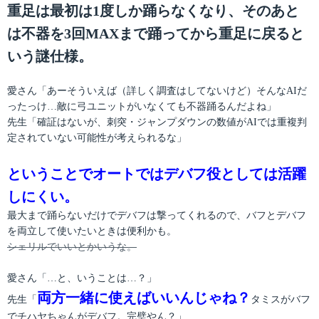
重足は最初は1度しか踊らなくなり、そのあと
は不器を3回MAXまで踊ってから重足に戻ると
いう謎仕様。
愛さん「あーそういえば（詳しく調査はしてないけど）そんなAIだ
ったっけ…敵に弓ユニットがいなくても不器踊るんだよね」
先生「確証はないが、刺突・ジャンプダウンの数値がAIでは重複判
定されていない可能性が考えられるな」
ということでオートではデバフ役としては活躍
しにくい。
最大まで踊らないだけでデバフは撃ってくれるので、バフとデバフ
を両立して使いたいときは便利かも。
シェリルでいいとかいうな。
愛さん「…と、いうことは…？」
両方一緒に使えばいいんじゃね？
先生「
タミスがバフ
でチハヤちゃんがデバフ。完璧やん？」