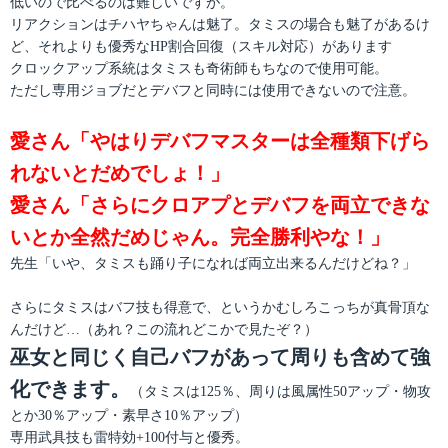
低いので比べるのは難しいですが。
リアクションはチハヤちゃんは魅了。タミスの場合も魅了があるけ
ど、それよりも優秀なHP割合回復（スキル対応）があります
クロックアップ系統はタミスも奇術師もちなので使用可能。
ただし専用ジョブだとデバフと同時には使用できないので注意。
愛さん「やはりデバフマスターは全種類下げら
れないとだめでしょ！」
愛さん「さらにクロアプとデバフを両立できな
いとか全然だめじゃん。完全勝利やな！」
先生「いや、タミスも踊り子になれば両立出来るんだけどね？」
さらにタミスはバフ技も得意で、というかむしろこっちが真骨頂な
んだけど…（あれ？この流れどこかで見たぞ？）
巫女と同じく自己バフがあって周りも含めて強
化できます。
（タミスは125％、周りは風属性50アップ・物攻
とか30％アップ・素早さ10％アップ）
専用武具技も雷特効+100付与と優秀。