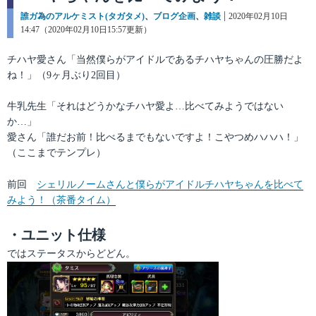
カ
誰ガ為のアルケミスト(タガタメ)
、
ブログ企画
、
雑談
投
2020年02月10日
テ
14:47（2020年02月10日15:57更新）
稿
ゴ
日:
リ
チハヤ愛さん「当然僕らがアイドルであるチハヤちゃんの圧勝だよ
ー
ね！」（9ヶ月ぶり2回目）
牛乳先生「それはどうかなチハヤ愛よ…比べてみようではない
か…」
愛さん「誰だお前！比べるまでもないですよ！こやつめハハハ！」
（ここまでテンプレ）
前回
シェリルノームさんと僕らがアイドルチハヤちゃんを比べて
みよう！（茶番タイム）
・ユニット仕様
ではステータスからどどん。