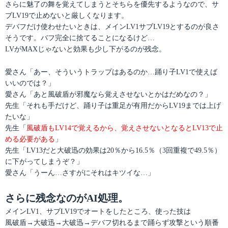
さらに魅了の舞を覚えてしまうとそちらを優先するようなので、サ
ブLV19で止めないと厳しくなります。
デバフだけ使わせたいときは、メインLV1サブLV19とするのが良さ
そうです。バフ完全に捨てることになるけど…
LVがMAXじゃないと効果も少し下がるのが残念。
愛さん「あー、そういうトラップはあるのか…踊り子LV1で使えば
いいのでは？」
愛さん「あと風破盾が邪魔なら覚えさせないとかはだめなの？」
先生「それも手だけど、踊り子は重足が有用だからLV19までは上げ
たいな」
先生「
風破盾もLV14で覚えるから、覚えさせないとなるとLV13で止
める必要がある
」
先生「LV13だと大破迅の効果は20％から16.5％（3回重複で49.5％）
に下がってしまうぞ？」
愛さん「うーん…さすがにそれはキツイな…」
さらに残念なのがAI処理。
メインLV1、サブLV19でオートをしたところ、使った技は
風破盾→大破迅→大破迅→デバフ切れるまで踊らず攻撃という順番