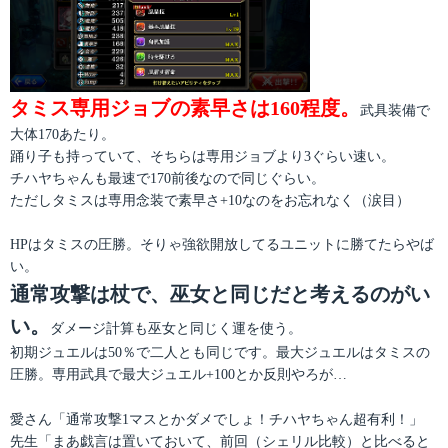
タミス専用ジョブの素早さは160程度。
武具装備で
大体170あたり。
踊り子も持っていて、そちらは専用ジョブより3ぐらい速い。
チハヤちゃんも最速で170前後なので同じぐらい。
ただしタミスは専用念装で素早さ+10なのをお忘れなく（涙目）
HPはタミスの圧勝。そりゃ強欲開放してるユニットに勝てたらやば
い。
通常攻撃は杖で、巫女と同じだと考えるのがい
い。
ダメージ計算も巫女と同じく運を使う。
初期ジュエルは50％で二人とも同じです。最大ジュエルはタミスの
圧勝。専用武具で最大ジュエル+100とか反則やろが…
愛さん「通常攻撃1マスとかダメでしょ！チハヤちゃん超有利！」
先生「まあ戯言は置いておいて、前回（シェリル比較）と比べると