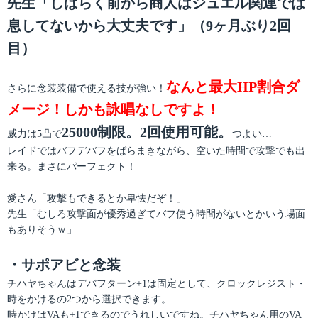
先生「しばらく前から商人はジュエル関連では
息してないから大丈夫です」（9ヶ月ぶり2回
目）
なんと最大HP割合ダ
さらに念装装備で使える技が強い！
メージ！しかも詠唱なしですよ！
25000制限。2回使用可能。
威力は5凸で
つよい…
レイドではバフデバフをばらまきながら、空いた時間で攻撃でも出
来る。まさにパーフェクト！
愛さん「攻撃もできるとか卑怯だぞ！」
先生「むしろ攻撃面が優秀過ぎてバフ使う時間がないとかいう場面
もありそうｗ」
・サポアビと念装
チハヤちゃんはデバフターン+1は固定として、クロックレジスト・
時をかけるの2つから選択できます。
時かけはVAも+1できるのでうれしいですね。チハヤちゃん用のVA