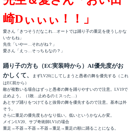
崎Dぃぃぃ！！」
愛さん「きつそうだなこれ…オートでは踊り子の重足を使うしかな
いかもね」
先生「いやー…それがね？」
愛さん「えっ…そっちもなの？」
踊り子の方も（EC実装時から）AI優先度がお
かしくて、
まずLV20にしてしまうと愚者の舞を優先する（これ
はEC前から）
敵が複数いる場合はずっと愚者の舞を踊りやすいので注意。LV19で
止めよう。（1敗…止めるのミスった…）
あとサブ踊りをつけてると抜骨の舞を優先するので注意。基本は外
そう。
さらに重足の優先度もかなり低い。低いというかなんか変。
メインLV20、サブ奇術師LV1の場合
重足→不器→不器→不器→重足→重足の順に踊ることになる。