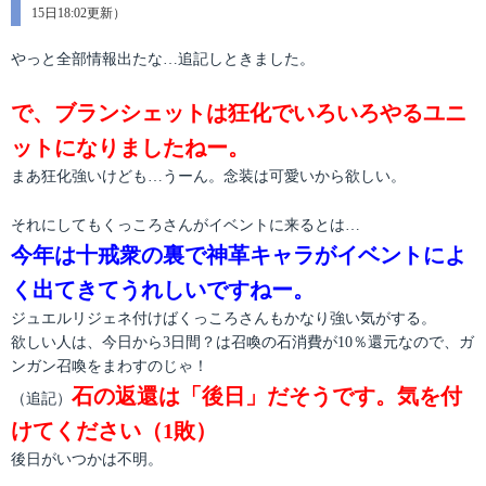
テ
15日18:02更新）
稿
ゴ
日:
リ
やっと全部情報出たな…追記しときました。
ー
で、ブランシェットは狂化でいろいろやるユニ
ットになりましたねー。
まあ狂化強いけども…うーん。念装は可愛いから欲しい。
それにしてもくっころさんがイベントに来るとは…
今年は十戒衆の裏で神革キャラがイベントによ
く出てきてうれしいですねー。
ジュエルリジェネ付けばくっころさんもかなり強い気がする。
欲しい人は、今日から3日間？は召喚の石消費が10％還元なので、ガ
ンガン召喚をまわすのじゃ！
石の返還は「後日」だそうです。気を付
（追記）
けてください（1敗）
後日がいつかは不明。