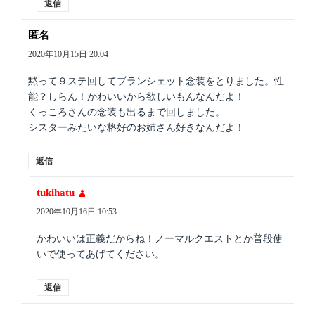
返信
匿名
よ
り:
2020年10月15日 20:04
黙って９ステ回してブランシェット念装をとりました。性
能？しらん！かわいいから欲しいもんなんだよ！
くっころさんの念装も出るまで回しました。
シスターみたいな格好のお姉さん好きなんだよ！
返信
tukihatu
よ
り:
2020年10月16日 10:53
かわいいは正義だからね！ノーマルクエストとか普段使
いで使ってあげてください。
返信