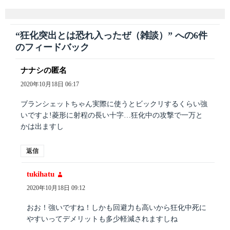
“狂化突出とは恐れ入ったぜ（雑談）” への6件
のフィードバック
ナナシの匿名
よ
り:
2020年10月18日 06:17
ブランシェットちゃん実際に使うとビックリするくらい強
いですよ!菱形に射程の長い十字…狂化中の攻撃で一万と
かは出ますし
返信
tukihatu
よ
り:
2020年10月18日 09:12
おお！強いですね！しかも回避力も高いから狂化中死に
やすいってデメリットも多少軽減されますしね