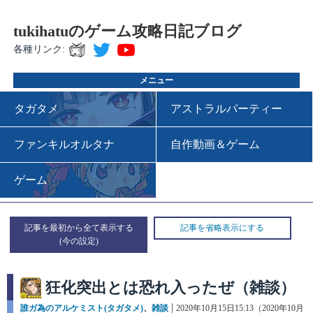
tukihatuのゲーム攻略日記ブログ
各種リンク:
メニュー
タガタメ
アストラルパーティー
ファンキルオルタナ
自作動画＆ゲーム
ゲーム
記事を最初から全て表示する
記事を省略表示にする
狂化突出とは恐れ入ったぜ（雑談）
カ
誰ガ為のアルケミスト(タガタメ)
、
雑談
投
2020年10月15日15:13（2020年10月