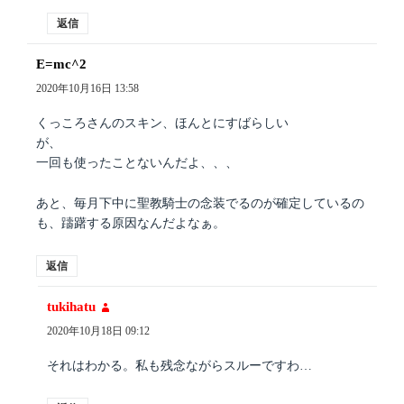
返信
E=mc^2
よ
り:
2020年10月16日 13:58
くっころさんのスキン、ほんとにすばらしい
が、
一回も使ったことないんだよ、、、
あと、毎月下中に聖教騎士の念装でるのが確定しているの
も、躊躇する原因なんだよなぁ。
返信
tukihatu
よ
り:
2020年10月18日 09:12
それはわかる。私も残念ながらスルーですわ…