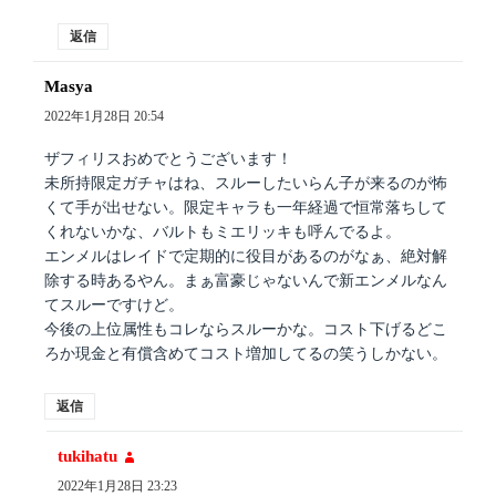
返信
Masya
よ
り:
2022年1月28日 20:54
ザフィリスおめでとうございます！
未所持限定ガチャはね、スルーしたいらん子が来るのが怖
くて手が出せない。限定キャラも一年経過で恒常落ちして
くれないかな、バルトもミエリッキも呼んでるよ。
エンメルはレイドで定期的に役目があるのがなぁ、絶対解
除する時あるやん。まぁ富豪じゃないんで新エンメルなん
てスルーですけど。
今後の上位属性もコレならスルーかな。コスト下げるどこ
ろか現金と有償含めてコスト増加してるの笑うしかない。
返信
tukihatu
よ
り:
2022年1月28日 23:23