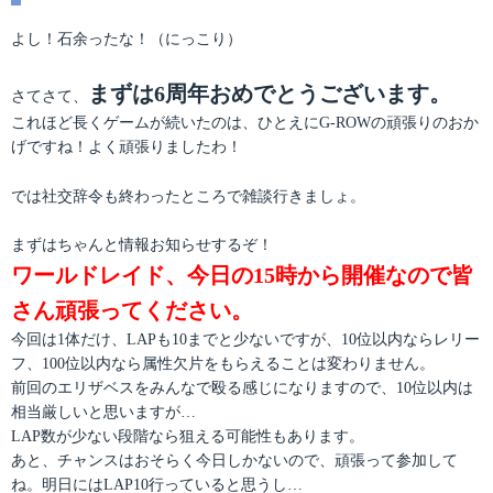
テ
稿
ゴ
日:
よし！石余ったな！（にっこり）
リ
ー
まずは6周年おめでとうございます。
さてさて、
これほど長くゲームが続いたのは、ひとえにG-ROWの頑張りのおか
げですね！よく頑張りましたわ！
では社交辞令も終わったところで雑談行きましょ。
まずはちゃんと情報お知らせするぞ！
ワールドレイド、今日の15時から開催なので皆
さん頑張ってください。
今回は1体だけ、LAPも10までと少ないですが、10位以内ならレリー
フ、100位以内なら属性欠片をもらえることは変わりません。
前回のエリザベスをみんなで殴る感じになりますので、10位以内は
相当厳しいと思いますが…
LAP数が少ない段階なら狙える可能性もあります。
あと、チャンスはおそらく今日しかないので、頑張って参加して
ね。明日にはLAP10行っていると思うし…