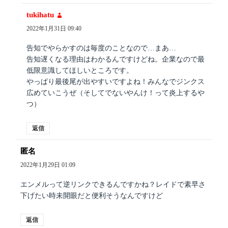
tukihatu
よ
り:
2022年1月31日 09:40
告知でやらかすのは毎度のことなので…まあ…
告知遅くなる理由はわかるんですけどね。企業なので最
低限意識してほしいところです。
やっぱり最後尾が出やすいですよね！みんなでジンクス
広めていこうぜ（そしてでないやんけ！って炎上するや
つ）
返信
匿名
よ
り:
2022年1月29日 01:09
エンメルって逆リンクできるんですかね？レイドで素早さ
下げたい時未開眼だと便利そうなんですけど
返信