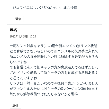
ジュウベエ欲しいけど石がもう…また今度！
返信
匿名
よ
り:
2022年1月28日 15:29
一応リンク対象キャラ(この場合新エンメル)はリンク状態
だと育成できないらしいので新エンメルの欠片手に入れて
新エンメルの扉を開眼したい時に解除する必要がある？ら
しいですね
でも普通に考えて旧キャラの方が育成進んでるはずだしわ
ざわざリンク解除して新キャラの方を育成する意味ある？
と思うんですよね
リンクは一対一みたいなので今後何年先かはわかりません
がファンキルみたいに同キャラの別バージョン3体4体出す
気だから解除機能つけたんじゃないかと邪推
返信