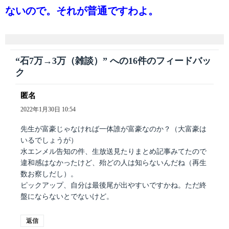
ないので。それが普通ですわよ。
“石7万→3万（雑談）” への16件のフィードバッ
ク
匿名
よ
り:
2022年1月30日 10:54
先生が富豪じゃなければ一体誰が富豪なのか？（大富豪は
いるでしょうが）
水エンメル告知の件、生放送見たりまとめ記事みてたので
違和感はなかったけど、殆どの人は知らないんだね（再生
数お察しだし）。
ピックアップ、自分は最後尾が出やすいですかね。ただ終
盤にならないとでないけど。
返信