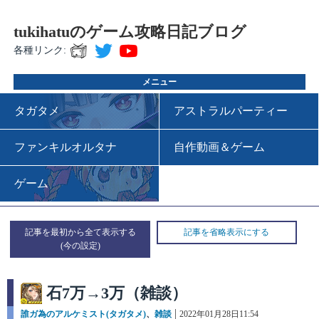
tukihatuのゲーム攻略日記ブログ
各種リンク:
メニュー
タガタメ
アストラルパーティー
ファンキルオルタナ
自作動画＆ゲーム
ゲーム
記事を最初から全て表示する
記事を省略表示にする
石7万→3万（雑談）
カ
誰ガ為のアルケミスト(タガタメ)
、
雑談
投
2022年01月28日11:54