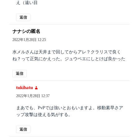
え（遠い目
返信
ナナシの匿名
よ
り:
2022年1月28日 12:25
水メルさんは天井まで回してからアレ？クラリスで良く
ね？って正気にかえった。ジュウベエにしとけば良かった
返信
tukihatu
よ
り:
2022年1月28日 12:37
まあでも、PvPでは強いとおもいますよ。移動素早さア
ップ攻撃は使える気がする。
返信