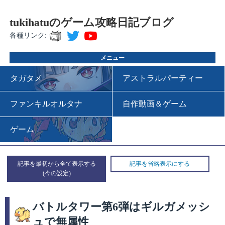
tukihatuのゲーム攻略日記ブログ
各種リンク:
メニュー
タガタメ
アストラルパーティー
ファンキルオルタナ
自作動画＆ゲーム
ゲーム
記事を最初から全て表示する
記事を省略表示にする
バトルタワー第6弾はギルガメッシ
ュで無属性