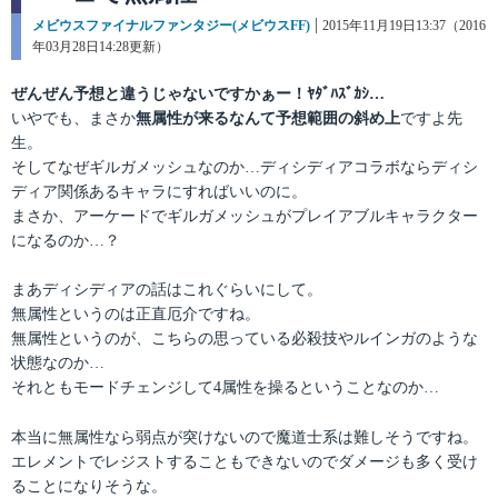
カ
メビウスファイナルファンタジー(メビウスFF)
投
2015年11月19日13:37（2016
テ
年03月28日14:28更新）
稿
ゴ
日:
リ
ぜんぜん予想と違うじゃないですかぁー！ﾔﾀﾞﾊｽﾞｶｼ…
ー
いやでも、まさか
無属性が来るなんて予想範囲の斜め上
ですよ先
生。
そしてなぜギルガメッシュなのか…ディシディアコラボならディシ
ディア関係あるキャラにすればいいのに。
まさか、アーケードでギルガメッシュがプレイアブルキャラクター
になるのか…？
まあディシディアの話はこれぐらいにして。
無属性というのは正直厄介ですね。
無属性というのが、こちらの思っている必殺技やルインガのような
状態なのか…
それともモードチェンジして4属性を操るということなのか…
本当に無属性なら弱点が突けないので魔道士系は難しそうですね。
エレメントでレジストすることもできないのでダメージも多く受け
ることになりそうな。