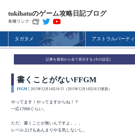
tukihatuのゲーム攻略日記ブログ
各種リンク:
タガタメ
アストラルパーティ
記事を最初から全て表示する
書くことがないFFGM
カ
FFGM
投
2015年12月14日18:15（2015年12月14日18:23更新）
テ
稿
ゴ
日:
やってます！やってますからね！？
リ
一応17000ぐらい。
ー
ただ、書くことが無いんですよ。。。
レベル上げもあんまりやる気しないし。