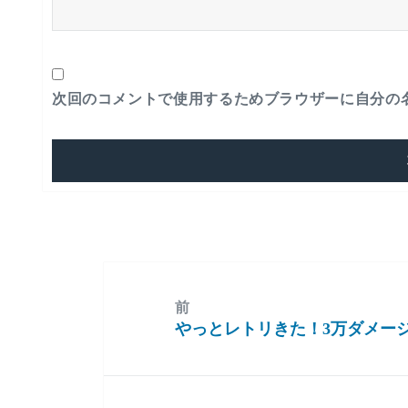
次回のコメントで使用するためブラウザーに自分の
前
やっとレトリきた！3万ダメー
前
の
投