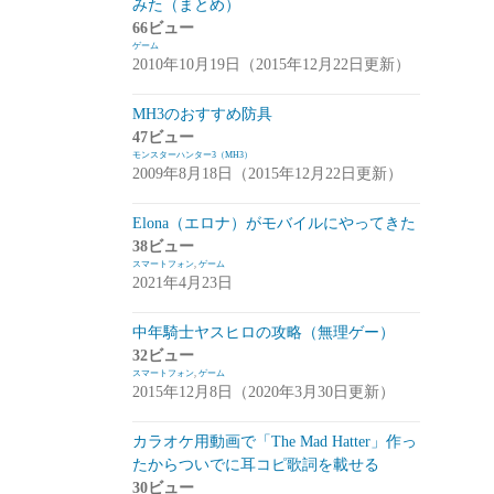
みた（まとめ）
アプデ・イベント情報
(1)
66ビュー
ゲーム
雑談
(1)
2010年10月19日（2015年12月22日更新）
シノビナイトメア(シノビナ)
(6)
MH3のおすすめ防具
47ビュー
メビウスファイナルファンタジー(メビウ
モンスターハンター3（MH3）
スFF)
(157)
2009年8月18日（2015年12月22日更新）
アプデ情報
(18)
Elona（エロナ）がモバイルにやってきた
ジョブステータス
(10)
38ビュー
スマートフォン
,
ゲーム
カオスの魔窟
(5)
2021年4月23日
ブラウンダスト(ブラダス)
(29)
中年騎士ヤスヒロの攻略（無理ゲー）
テイルズウィーバー：SecondRun(TWSR)
32ビュー
スマートフォン
,
ゲーム
(10)
2015年12月8日（2020年3月30日更新）
攻略
(5)
カラオケ用動画で「The Mad Hatter」作っ
雑談
(5)
たからついでに耳コピ歌詞を載せる
30ビュー