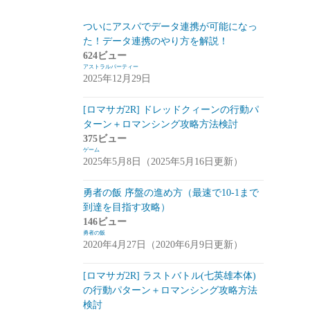
スマートフォン
(94)
ついにアスパでデータ連携が可能になっ
た！データ連携のやり方を解説！
PC
(7)
624ビュー
アストラルパーティー
お知らせ
(6)
2025年12月29日
その他
(2)
[ロマサガ2R] ドレッドクィーンの行動パ
コンパイル
(9)
ターン＋ロマンシング攻略方法検討
375ビュー
姫プタワー
(11)
ゲーム
2025年5月8日（2025年5月16日更新）
攻略
(9)
雑談・感想
(2)
勇者の飯 序盤の進め方（最速で10-1まで
到達を目指す攻略）
リーグ・オブ・ワンダーランド(リグワ
146ビュー
ン)
(20)
勇者の飯
2020年4月27日（2020年6月9日更新）
咲うアルスノトリア(アルスノ)
(28)
[ロマサガ2R] ラストバトル(七英雄本体)
攻略
(14)
の行動パターン＋ロマンシング攻略方法
雑談
(14)
検討