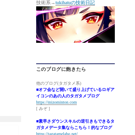
技術系→
tukihatuの技術日記
このブログに飽きたら
他のブログ(タガタメ系)
■オフ会など開いて盛り上げているロギア
イコンのあの人のタガタメブログ
https://mizominton.com
[ みぞ ]
■素早さダウンスキルの逆引きもできるタ
ガタメデータ集ならこちら！的なブログ
https://tagatamelabo.net/