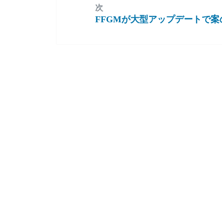
稿:
次
FFGMが大型アップデートで
次
の
投
稿: