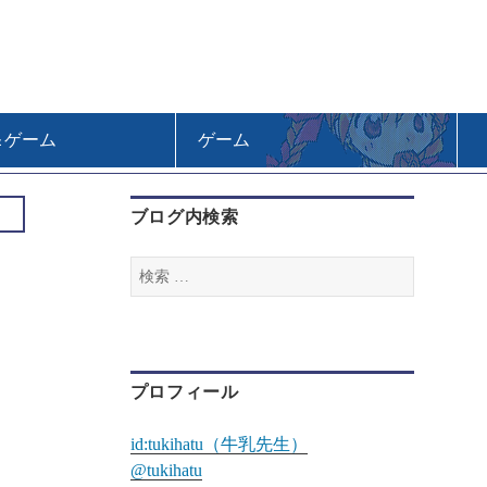
＆ゲーム
ゲーム
ブログ内検索
検
索
:
プロフィール
id:tukihatu（牛乳先生）
@tukihatu