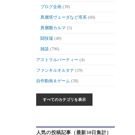
ブログ企画
(39)
異層塔ヴェーダなど塔系
(60)
異層圏カルマ
(5)
闘技場
(49)
雑談
(796)
アストラルパーティー
(4)
ファンキルオルタナ
(19)
自作動画＆ゲーム
(58)
作った動画とか
(6)
自作ゲーム紹介
(6)
自作ツール
(1)
ゲーム制作日記
(46)
人気の投稿記事（最新30日集計）
ゲーム
(175)