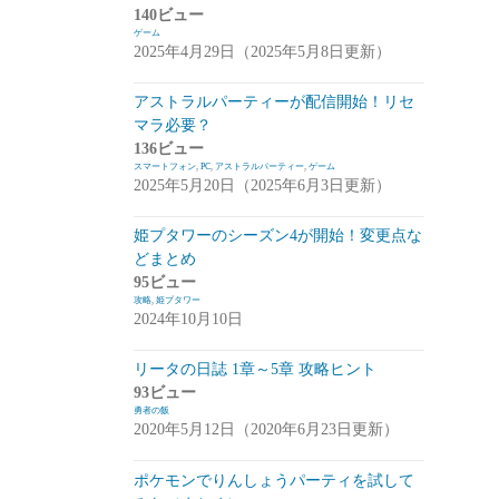
140ビュー
崩落のCARNEADES(ホウカル)
(15)
ゲーム
2025年4月29日（2025年5月8日更新）
Zold:Out~鍛冶屋の物語(ゾルカジ)
(13)
アストラルパーティーが配信開始！リセ
攻略情報
(5)
マラ必要？
雑談
(7)
136ビュー
スマートフォン
,
PC
,
アストラルパーティー
,
ゲーム
拡張少女系トライナリー(トライナリー)
2025年5月20日（2025年6月3日更新）
(12)
姫プタワーのシーズン4が開始！変更点な
勇者の飯
(14)
どまとめ
95ビュー
ボーダーブレイク
(13)
攻略
,
姫プタワー
2024年10月10日
アスタータタリクス(アスタタ)
(38)
イベント事前情報
(16)
リータの日誌 1章～5章 攻略ヒント
93ビュー
攻略情報
(10)
勇者の飯
2020年5月12日（2020年6月23日更新）
雑談
(13)
ポケモンでりんしょうパーティを試して
サクライグノラムス(サクムス)
(2)