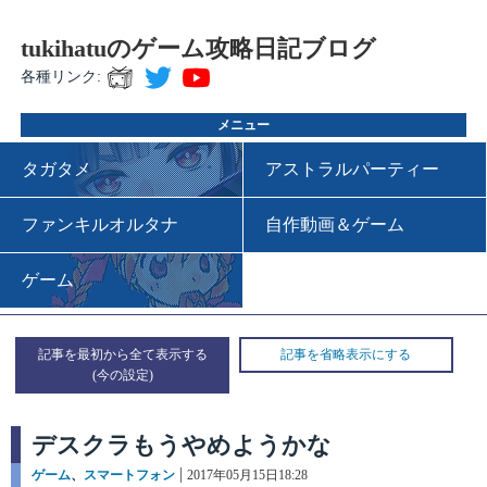
tukihatuのゲーム攻略日記ブログ
各種リンク:
メニュー
タガタメ
アストラルパーティー
ファンキルオルタナ
自作動画＆ゲーム
ゲーム
記事を最初から全て表示する
記事を省略表示にする
デスクラもうやめようかな
カ
ゲーム
、
スマートフォン
投
2017年05月15日18:28