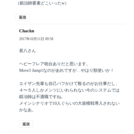
（鍛治師要素どこいったw）
返信
Chackn
よ
り:
2017年10月11日 09:58
甚八さん
ヘビーフレア砲台ありだと思います。
Move3 Jump1なのがあれですが…やはり獣使いか！
エイザン先輩も自己パフかけて殴るのがお仕事だし、
４〜５人しかメンツにいれられない今のシステムでは
鍛冶師は不遇職ですね。
メインシナリオで10人ぐらいの大規模戦導入されない
かなあ。
返信