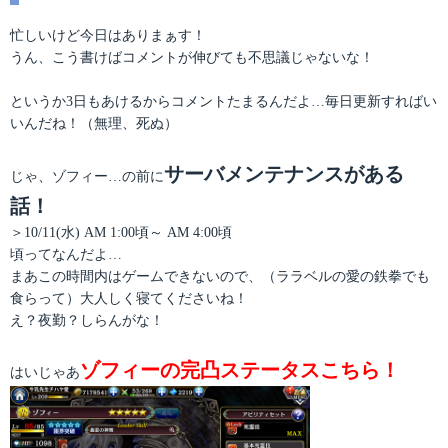
テ
稿
ゴ
日:
忙しいけど今日はありまぁす！
リ
うん、こう書けばコメントが伸びても不思議じゃないな！
ー
というか3日もあけるからコメントたまるんだよ…毎日更新すればい
いんだね！（無理、死ぬ）
サーバメンテナンスがある
じゃ、ゾフィー…の前に
話！
＞10/11(水) AM 1:00頃～ AM 4:00頃
頃ってなんだよ…
まあこの時間内はゲームできないので、（ララベルの愛の鉄拳でも
食らって）大人しく寝てくださいね！
え？夜勤？しらんがな！
ゾフィーの完凸ステータスこちら！
はいじゃあ