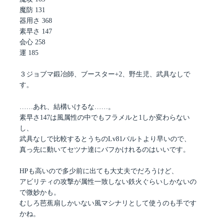
魔防 131
器用さ 368
素早さ 147
会心 258
運 185
３ジョブマ鍛冶師、ブースター+2、野生児、武具なしで
す。
……あれ、結構いけるな……。
素早さ147は風属性の中でもフラメルと1しか変わらない
し、
武具なしで比較するとうちのLv81バルトより早いので、
真っ先に動いてセツナ達にバフかけれるのはいいです。
HPも高いので多少前に出ても大丈夫でだろうけど、
アビリティの攻撃が属性一致しない鉄火ぐらいしかないの
で微妙かも。
むしろ芭蕉扇しかいない風マシナリとして使うのも手です
かね。