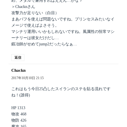
め、メダルで兼用すればええん…かな？
＞Chacknさん
攻撃力が足りない（白目）
まあバフを使えば問題ないですね。プリンセスみたいなイ
メージで使えばよさそう。
マシナリ運用いいかもしれないですね。風属性の恒常マシ
ーナリーは彼女だけだし…
鍛冶師がせめてjump2だったらなぁ…
返信
Chackn
よ
り:
2017年10月10日 21:15
これはもう今日25凸したスイランのステを貼る流れです
ね！(誰得)
HP 1313
物攻 468
物防 426
魔攻 165