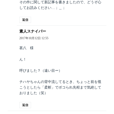
その件に関して新記事を書きましたので、どうぞ心
してお読みください…；＿；
返信
素人スナイパー
よ
り:
2017年10月12日 12:55
甚八 様
ん！
呼びました？（遠い目ー）
チハヤちゃんの背中流してるとき、ちょっと前を覗
こうとしたら「柔斬」でボコられ先程まで気絶して
おりました（笑）
返信