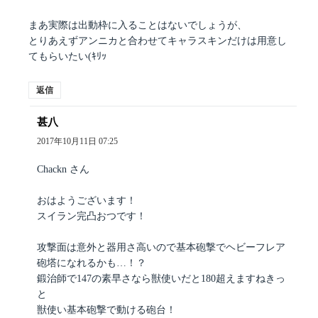
まあ実際は出動枠に入ることはないでしょうが、
とりあえずアンニカと合わせてキャラスキンだけは用意し
てもらいたい(ｷﾘｯ
返信
甚八
よ
り:
2017年10月11日 07:25
Chackn さん
おはようございます！
スイラン完凸おつです！
攻撃面は意外と器用さ高いので基本砲撃でヘビーフレア
砲塔になれるかも…！？
鍛治師で147の素早さなら獣使いだと180超えますねきっ
と
獣使い基本砲撃で動ける砲台！