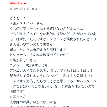
tukihatu
よ
り:
2017年10月11日 11:05
どうもー！
＞素人スナイパーさん
うちのゾフィーちゃん全然避けないんだよなぁ…
でもギルを持っていない私的には使いどころがいっぱいあ
る…はずだったんですがモンゼインが強化されたのとユリ
さん使いやすいのとで出番が…
完凸したから出番増えると期待します！
ヒシャーム…？あれは砂漠ガイドだから…
＞胸が苦しいさん
コメント200はさすがに草
アンニカのイラストスキンほしいですね！はよ！はよ！
配布縛りで登れるようになったら、次は主人公縛りで！
（ディオス完凸したらやろうかと思ってる。サバレタ・ジ
ークなどはOKとしてもいいかな…予防薬を使えないので
地獄です）
＞甚八さん
風水師の武具、確かにないかも…