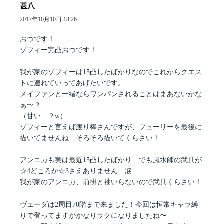
甚八
よ
り:
2017年10月10日 18:26
おつです！
ゾフィー完凸おつです！
我が家のゾフィーは15凸したばかりなのでこれからクエス
トに連れていってあげたいです。
メイファンと一緒ならワンパンされることはまあないかな
ぁ〜？
（甘い…？w）
ゾフィーと言えば渡り棒さんですが、フューリーを最後に
描いてませんね…そろそろ描いてくらさい！
アンニカも実は最近15凸したばかり…でも風水師の武具が
☆4どころか☆3さえありません…涙
我が家のアンニカ、前掛と袖いらないので武具くらさい！
ヴェーダは2周目70階まで来ました！今回は恒常キャラ縛
りで登ってますがかなりラクになりましたね〜