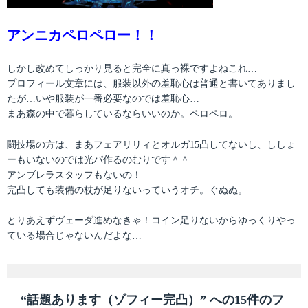
アンニカペロペロー！！
しかし改めてしっかり見ると完全に真っ裸ですよねこれ…
プロフィール文章には、服装以外の羞恥心は普通と書いてありまし
たが…いや服装が一番必要なのでは羞恥心…
まあ森の中で暮らしているならいいのか。ペロペロ。
闘技場の方は、まあフェアリリィとオルガ15凸してないし、ししょ
ーもいないのでは光パ作るのむりです＾＾
アンブレラスタッフもないの！
完凸しても装備の杖が足りないっていうオチ。ぐぬぬ。
とりあえずヴェーダ進めなきゃ！コイン足りないからゆっくりやっ
ている場合じゃないんだよな…
“話題あります（ゾフィー完凸）” への15件のフ