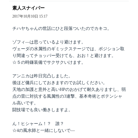
素人スナイパー
よ
り:
2017年10月10日 15:17
チハヤちゃんの世話にひと段落ついたのでカキコ。
ゾフィ―は思っているより避けます。
ヴェーダの水属性のギミックステージでは、ポジション取
り間違ってチョッパー受けても、おお！と避けます。
☆５の時鎌装備でサクサクいけます。
アンニカは昨日完凸しました。
後ほど傭兵にしておきますのでお試しください。
天地の加護と意外と高いHPのおかげて耐久ありますし、弱
点の雷に対抗する風属性の3連撃、基本奇術とポテンシャ
ル高いです。
闘技場でも良い働きしますよ。
ん！ヒシャーム！？ 誰？
☆4の風水師と一緒にしないで―