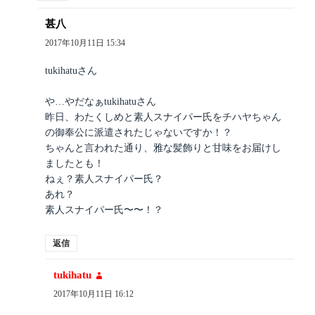
甚八
よ
り:
2017年10月11日 15:34
tukihatuさん
や…やだなぁtukihatuさん
昨日、わたくしめと素人スナイパー氏をチハヤちゃん
の御奉公に派遣されたじゃないですか！？
ちゃんと言われた通り、雅な髪飾りと甘味をお届けし
ましたとも！
ねぇ？素人スナイパー氏？
あれ？
素人スナイパー氏〜〜！？
返信
tukihatu
よ
り:
2017年10月11日 16:12