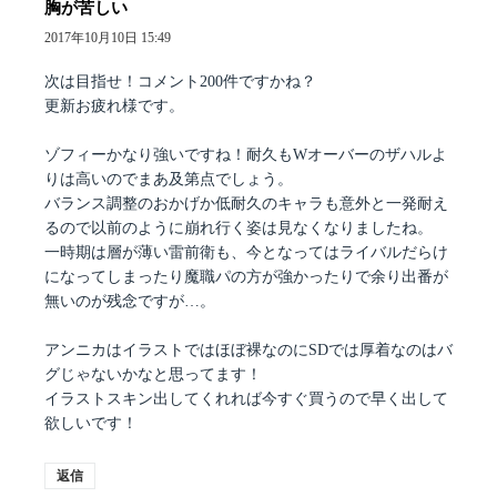
胸が苦しい
よ
り:
2017年10月10日 15:49
次は目指せ！コメント200件ですかね？
更新お疲れ様です。
ゾフィーかなり強いですね！耐久もWオーバーのザハルよ
りは高いのでまあ及第点でしょう。
バランス調整のおかげか低耐久のキャラも意外と一発耐え
るので以前のように崩れ行く姿は見なくなりましたね。
一時期は層が薄い雷前衛も、今となってはライバルだらけ
になってしまったり魔職パの方が強かったりで余り出番が
無いのが残念ですが…。
アンニカはイラストではほぼ裸なのにSDでは厚着なのはバ
グじゃないかなと思ってます！
イラストスキン出してくれれば今すぐ買うので早く出して
欲しいです！
返信