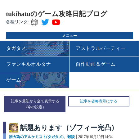
tukihatuのゲーム攻略日記ブログ
各種リンク:
メニュー
タガタメ
アストラルパーティー
ファンキルオルタナ
自作動画＆ゲーム
ゲーム
記事を最初から全て表示する
記事を省略表示にする
話題あります（ゾフィー完凸）
カ
誰ガ為のアルケミスト(タガタメ)
、
雑談
投
2017年10月10日14:34