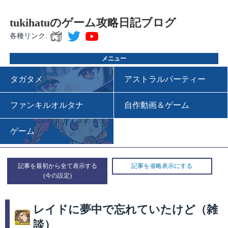
tukihatuのゲーム攻略日記ブログ
各種リンク:
メニュー
タガタメ
アストラルパーティー
ファンキルオルタナ
自作動画＆ゲーム
ゲーム
記事を最初から全て表示する
記事を省略表示にする
レイドに夢中で忘れていたけど（雑
談）