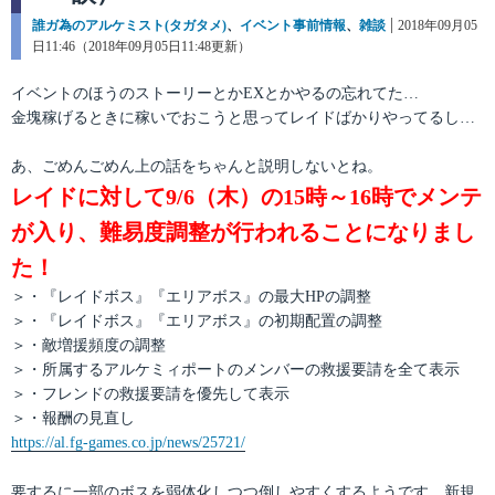
カ
誰ガ為のアルケミスト(タガタメ)
、
イベント事前情報
、
雑談
投
2018年09月05
テ
日11:46（2018年09月05日11:48更新）
稿
ゴ
日:
リ
イベントのほうのストーリーとかEXとかやるの忘れてた…
ー
金塊稼げるときに稼いでおこうと思ってレイドばかりやってるし…
あ、ごめんごめん上の話をちゃんと説明しないとね。
レイドに対して9/6（木）の15時～16時でメンテ
が入り、難易度調整が行われることになりまし
た！
＞・『レイドボス』『エリアボス』の最大HPの調整
＞・『レイドボス』『エリアボス』の初期配置の調整
＞・敵増援頻度の調整
＞・所属するアルケミィポートのメンバーの救援要請を全て表示
＞・フレンドの救援要請を優先して表示
＞・報酬の見直し
https://al.fg-games.co.jp/news/25721/
要するに一部のボスを弱体化しつつ倒しやすくするようです。新規