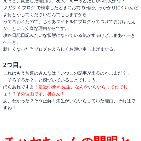
えっと、変更した理由は、友人…えーっとたしかAの人かな？
タガタメ ブログ で検索したときにお前の日記引っかかりにくいんだ
よ何とかしてくださいなんでもしますから！
って言われたので、じゃあタイトルにブログってつけておけばええ
か…という安直な理由からです。
攻略日記日記みたいな状態になっている気がするけど…まあへーき
へーき。
新しくなった当ブログをよろしくお願い申し上げまする。
2つ目。
これはもう常連のみんなは「いつこの記事が来るのか…まだ？」
「そろそろか？」と感づいていることでしょう。
ほらあれですよ！
最近tukihatu先生、なんかいらいらしてたでし
ょ！？その理由ですよ奥さん！
あ、わかった？そう正解！先生がいらいらしていた理由、それはで
すね！