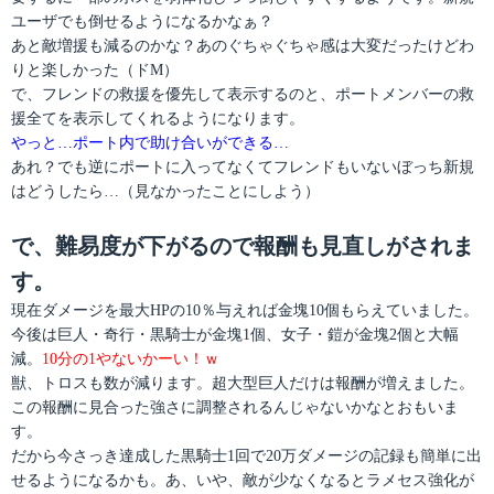
ユーザでも倒せるようになるかなぁ？
あと敵増援も減るのかな？あのぐちゃぐちゃ感は大変だったけどわ
りと楽しかった（ドM）
で、フレンドの救援を優先して表示するのと、ポートメンバーの救
援全てを表示してくれるようになります。
やっと…ポート内で助け合いができる…
あれ？でも逆にポートに入ってなくてフレンドもいないぼっち新規
はどうしたら…（見なかったことにしよう）
で、難易度が下がるので報酬も見直しがされま
す。
現在ダメージを最大HPの10％与えれば金塊10個もらえていました。
今後は巨人・奇行・黒騎士が金塊1個、女子・鎧が金塊2個と大幅
減。
10分の1やないかーい！ｗ
獣、トロスも数が減ります。超大型巨人だけは報酬が増えました。
この報酬に見合った強さに調整されるんじゃないかなとおもいま
す。
だから今さっき達成した黒騎士1回で20万ダメージの記録も簡単に出
せるようになるかも。あ、いや、敵が少なくなるとラメセス強化が