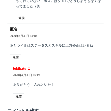
やられていない＋ボスにはダメ1でどうしようもなくな
ってました（笑）
返信
匿名
よ
り:
2020年4月30日 15:10
あとライルはステータスとスキルに上方修正はいるね
返信
tukihatu
よ
り:
2020年4月30日 16:19
ありがとう！入れといた！
返信
コメントを残す