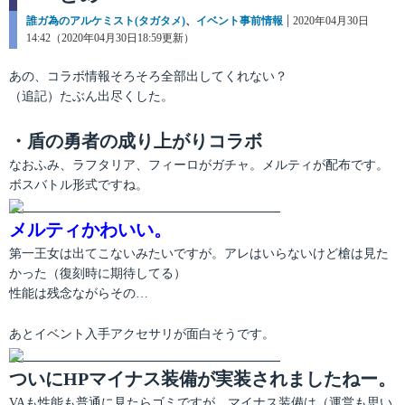
カ
誰ガ為のアルケミスト(タガタメ)
、
イベント事前情報
投
2020年04月30日
テ
14:42（2020年04月30日18:59更新）
稿
ゴ
日:
リ
あの、コラボ情報そろそろ全部出してくれない？
ー
（追記）たぶん出尽くした。
・盾の勇者の成り上がりコラボ
なおふみ、ラフタリア、フィーロがガチャ。メルティが配布です。
ボスバトル形式ですね。
メルティかわいい。
第一王女は出てこないみたいですが。アレはいらないけど槍は見た
かった（復刻時に期待してる）
性能は残念ながらその…
あとイベント入手アクセサリが面白そうです。
ついにHPマイナス装備が実装されましたねー。
VAも性能も普通に見たらゴミですが、マイナス装備は（運営も思い