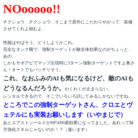
NOooooo!!
チクショウ…チクショウ…そこまで原作にこだわりやがって…装備
させてくれよ頼むよ…
性能はやばそう。どうしようかこれ。
完全なタンク職で、強制ターゲットが敵全体効果なのがちょっと…
あの…
しかもサポアビでマップ出現時に3ターン強制ターゲットですよ奥さ
ん！オートでもバッチリそう。
これ、なおふみのAIも気になるけど、敵のAIも
どうなるんだろうか。
わくわくが止まらない。
レンタルできるので、そこでいろいろ試してみるしかないですね。
ところでこの強制ターゲットさん、クロエとヴ
ェテルにも実装お願いします（いやまじで）
あとエアストシールドがHP5000盾効果になってました。あれって味
方強化スキルじゃないのか！？（違います）