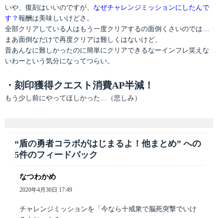
いや、復刻はいいのですが、
なぜチャレンジミッションにしたんで
す？
報酬は美味しいけどさ。
全部クリアしている人はもう一度クリアするの面倒くさいのでは…
まあ面倒なだけで再度クリアは難しくはないけど、
昔あんなに難しかったのに簡単にクリアできるなーインフレ笑えな
いわーという気分になってつらい。
・刻印獲得クエスト消費AP半減！
もう少し前にやってほしかった…（悲しみ）
“盾の勇者コラボがはじまるよ！他まとめ” への
5件のフィードバック
なつわかめ
よ
り:
2020年4月30日 17:49
チャレンジミッションを「今なら十戒衆で脳死突撃でいけ