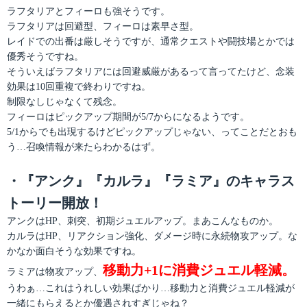
ラフタリアとフィーロも強そうです。
ラフタリアは回避型、フィーロは素早さ型。
レイドでの出番は厳しそうですが、通常クエストや闘技場とかでは
優秀そうですね。
そういえばラフタリアには回避威厳があるって言ってたけど、念装
効果は10回重複で終わりですね。
制限なしじゃなくて残念。
フィーロはピックアップ期間が5/7からになるようです。
5/1からでも出現するけどピックアップじゃない、ってことだとおも
う…召喚情報が来たらわかるはず。
・『アンク』『カルラ』『ラミア』のキャラス
トーリー開放！
アンクはHP、刺突、初期ジュエルアップ。まあこんなものか。
カルラはHP、リアクション強化、ダメージ時に永続物攻アップ。な
かなか面白そうな効果ですね。
移動力+1に消費ジュエル軽減。
ラミアは物攻アップ、
うわぁ…これはうれしい効果ばかり…移動力と消費ジュエル軽減が
一緒にもらえるとか優遇されすぎじゃね？