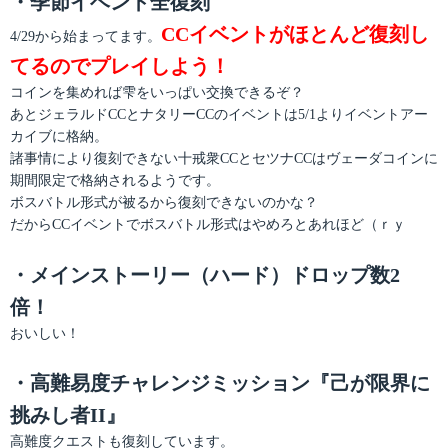
・季節イベント全復刻
CCイベントがほとんど復刻し
4/29から始まってます。
てるのでプレイしよう！
コインを集めれば雫をいっぱい交換できるぞ？
あとジェラルドCCとナタリーCCのイベントは5/1よりイベントアー
カイブに格納。
諸事情により復刻できない十戒衆CCとセツナCCはヴェーダコインに
期間限定で格納されるようです。
ボスバトル形式が被るから復刻できないのかな？
だからCCイベントでボスバトル形式はやめろとあれほど（ｒｙ
・メインストーリー（ハード）ドロップ数2
倍！
おいしい！
・高難易度チャレンジミッション『己が限界に
挑みし者II』
高難度クエストも復刻しています。