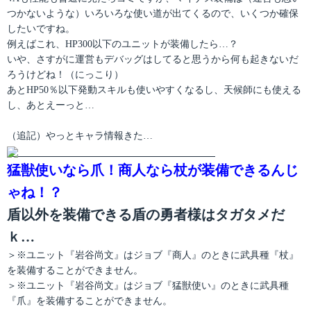
つかないような）いろいろな使い道が出てくるので、いくつか確保
したいですね。
例えばこれ、HP300以下のユニットが装備したら…？
いや、さすがに運営もデバッグはしてると思うから何も起きないだ
ろうけどね！（にっこり）
あとHP50％以下発動スキルも使いやすくなるし、天候師にも使える
し、あとえーっと…
（追記）やっとキャラ情報きた…
猛獣使いなら爪！商人なら杖が装備できるんじ
ゃね！？
盾以外を装備できる盾の勇者様はタガタメだ
ｋ…
＞※ユニット『岩谷尚文』はジョブ『商人』のときに武具種『杖』
を装備することができません。
＞※ユニット『岩谷尚文』はジョブ『猛獣使い』のときに武具種
『爪』を装備することができません。