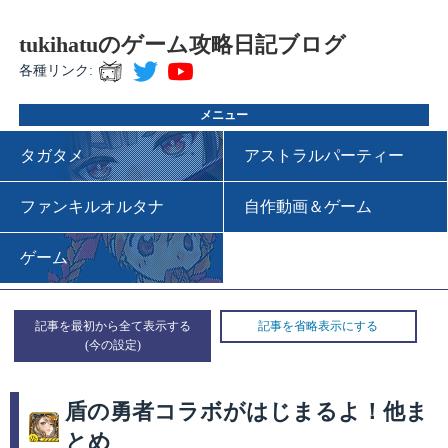
tukihatuのゲーム攻略日記ブログ
各種リンク:
メニュー
タガタメ
アストラルパーティー
ファンキルオルタナ
自作動画＆ゲーム
ゲーム
記事を最初から全て表示する
記事を省略表示にする
盾の勇者コラボがはじまるよ！他ま
とめ