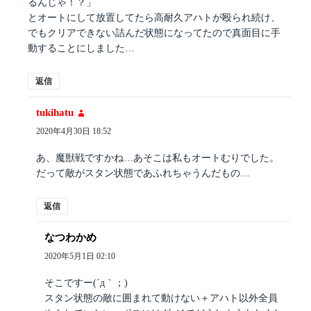
るんじゃ！？」
とオートにして放置してたら高耐久アハトが殴られ続け、
でもクリアできない詰んだ状態になってたので真面目に手
動することにしました…
返信
tukihatu
よ
り:
2020年4月30日 18:52
あ、魔獣戦ですかね…あそこは私もオートむりでした。
だって敵がスタン状態であふれちゃうんだもの…
返信
なつわかめ
よ
り:
2020年5月1日 02:10
そこですー(´д｀；)
スタン状態の敵に囲まれて動けない＋アハト以外全員