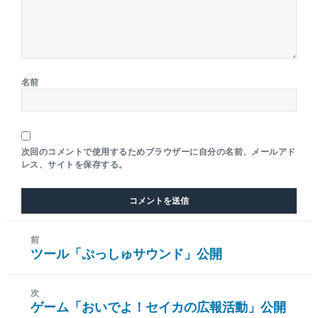
名前
次回のコメントで使用するためブラウザーに自分の名前、メールアド
レス、サイトを保存する。
前
ツール「ぷっしゅサウンド」公開
前
の
投
次
ゲーム「おいでよ！セイカの広報活動」公開
稿:
次