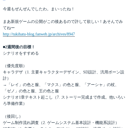
テ
稿
ゴ
日:
今週もぜんぜんでしたわ。まいったね！
リ
ー
まあ新規ゲームの公開がこの後あるので許して欲しい！あそんでみ
てねー
http://tukihatu-blog.fanweb.jp/archives/8947
■2週間後の目標！
シナリオをすすめる
（優先度順）
キャラデザ（1. 主要キャラクターデザイン、SD設計、汎用ボーン設
計）
→「レイ」の色と服、「マクス」の色と服、「アーシャ」の杖、
「ゼノ」の色と服、王の色と服
シナリオ1章テキスト起こし（7. ストーリー完成まで作成。他いろい
ろ準備作業）
（後回し）
ゲーム制作流れ調査（2. ゲームシステム基本設計・機能系設計）