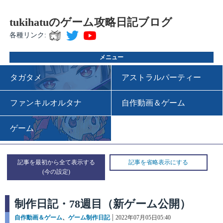
tukihatuのゲーム攻略日記ブログ
各種リンク:
メニュー
タガタメ
アストラルパーティー
ファンキルオルタナ
自作動画＆ゲーム
ゲーム
記事を最初から全て表示する
記事を省略表示にする
制作日記・78週目（新ゲーム公開）
カ
自作動画＆ゲーム
、
ゲーム制作日記
投
2022年07月05日05:40