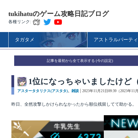
tukihatuのゲーム攻略日記ブログ
各種リンク:
タガタメ
アストラルパーティ
記事を最初から全て表示する
1位になっちゃいましたけど
カ
アスタータタリクス(アスタタ)
、
雑談
投
2023年11月21日09:39（2023年11
テ
稿
ゴ
日:
昨日、全然攻撃しかけられなかったから順位残留してて助かる。
リ
ー