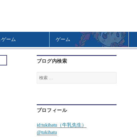
＆ゲーム
ゲーム
ブログ内検索
検
索
:
プロフィール
id:tukihatu（牛乳先生）
@tukihatu