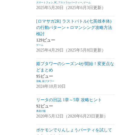
スマートフォン
,
PC
,
アストラルパーティー
,
ゲーム
2025年5月20日（2025年6月3日更新）
崩落のCARNEADES(ホウカル)
(15)
Zold:Out~鍛冶屋の物語(ゾルカジ)
(13)
[ロマサガ2R] ラストバトル(七英雄本体)
の行動パターン＋ロマンシング攻略方法
攻略情報
(5)
検討
雑談
(7)
129ビュー
ゲーム
拡張少女系トライナリー(トライナリー)
2025年4月29日（2025年5月8日更新）
(12)
姫プタワーのシーズン4が開始！変更点な
勇者の飯
(14)
どまとめ
95ビュー
ボーダーブレイク
(13)
攻略
,
姫プタワー
2024年10月10日
アスタータタリクス(アスタタ)
(38)
イベント事前情報
(16)
リータの日誌 1章～5章 攻略ヒント
92ビュー
攻略情報
(10)
勇者の飯
2020年5月12日（2020年6月23日更新）
雑談
(13)
ポケモンでりんしょうパーティを試して
サクライグノラムス(サクムス)
(2)