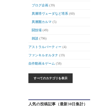
ブログ企画
(39)
異層塔ヴェーダなど塔系
(60)
異層圏カルマ
(5)
闘技場
(49)
雑談
(796)
アストラルパーティー
(4)
ファンキルオルタナ
(19)
自作動画＆ゲーム
(58)
作った動画とか
(6)
自作ゲーム紹介
(6)
自作ツール
(1)
ゲーム制作日記
(46)
人気の投稿記事（最新30日集計）
ゲーム
(175)