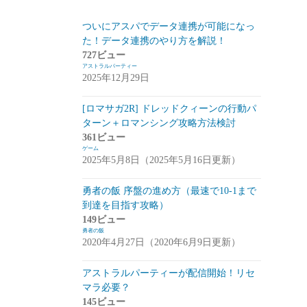
スマートフォン
(94)
ついにアスパでデータ連携が可能になっ
た！データ連携のやり方を解説！
PC
(7)
727ビュー
アストラルパーティー
お知らせ
(6)
2025年12月29日
その他
(2)
[ロマサガ2R] ドレッドクィーンの行動パ
コンパイル
(9)
ターン＋ロマンシング攻略方法検討
361ビュー
姫プタワー
(11)
ゲーム
2025年5月8日（2025年5月16日更新）
攻略
(9)
雑談・感想
(2)
勇者の飯 序盤の進め方（最速で10-1まで
到達を目指す攻略）
リーグ・オブ・ワンダーランド(リグワ
149ビュー
ン)
(20)
勇者の飯
2020年4月27日（2020年6月9日更新）
咲うアルスノトリア(アルスノ)
(28)
アストラルパーティーが配信開始！リセ
攻略
(14)
マラ必要？
雑談
(14)
145ビュー