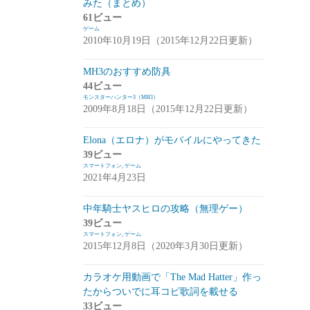
みた（まとめ）
アプデ・イベント情報
(1)
61ビュー
ゲーム
雑談
(1)
2010年10月19日（2015年12月22日更新）
シノビナイトメア(シノビナ)
(6)
MH3のおすすめ防具
44ビュー
メビウスファイナルファンタジー(メビウ
モンスターハンター3（MH3）
スFF)
(157)
2009年8月18日（2015年12月22日更新）
アプデ情報
(18)
Elona（エロナ）がモバイルにやってきた
ジョブステータス
(10)
39ビュー
スマートフォン
,
ゲーム
カオスの魔窟
(5)
2021年4月23日
ブラウンダスト(ブラダス)
(29)
中年騎士ヤスヒロの攻略（無理ゲー）
テイルズウィーバー：SecondRun(TWSR)
39ビュー
スマートフォン
,
ゲーム
(10)
2015年12月8日（2020年3月30日更新）
攻略
(5)
カラオケ用動画で「The Mad Hatter」作っ
雑談
(5)
たからついでに耳コピ歌詞を載せる
33ビュー