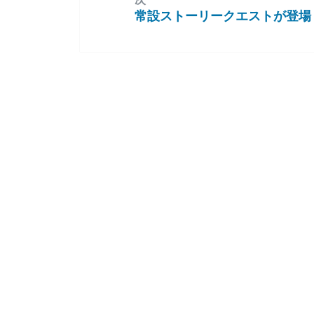
常設ストーリークエストが登場
次
の
投
稿: