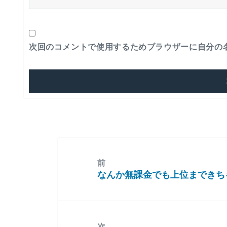
次回のコメントで使用するためブラウザーに自分の
前
なんか無課金でも上位まできち
前
の
投
稿:
次