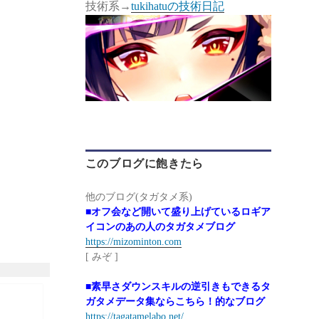
技術系→
tukihatuの技術日記
このブログに飽きたら
他のブログ(タガタメ系)
■オフ会など開いて盛り上げているロギア
イコンのあの人のタガタメブログ
https://mizominton.com
[ みぞ ]
■素早さダウンスキルの逆引きもできるタ
ガタメデータ集ならこちら！的なブログ
https://tagatamelabo.net/