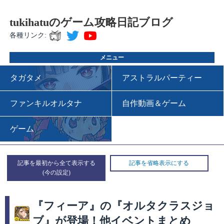
tukihatuのゲーム攻略日記ブログ
各種リンク:
メニュー
タガタメ
アストラルパーティー
ファンキルオルタナ
自作動画＆ゲーム
ゲーム
記事を最初から全て表示する
記事を省略表示にする
『フィーア』の『オルタクラスジョ
ブ』が登場！他イベントまとめ