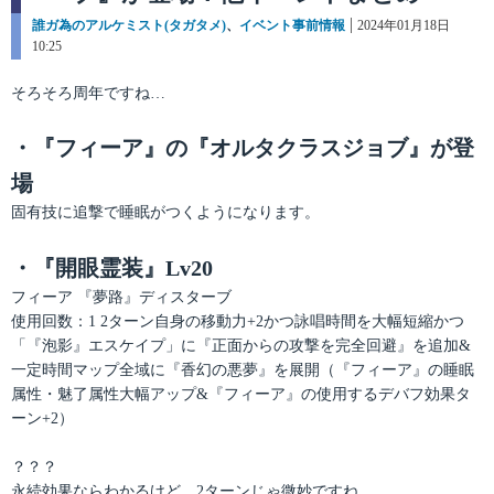
カ
誰ガ為のアルケミスト(タガタメ)
、
イベント事前情報
投
2024年01月18日
テ
10:25
稿
ゴ
日:
リ
そろそろ周年ですね…
ー
・『フィーア』の『オルタクラスジョブ』が登
場
固有技に追撃で睡眠がつくようになります。
・『開眼霊装』Lv20
フィーア 『夢路』ディスターブ
使用回数：1 2ターン自身の移動力+2かつ詠唱時間を大幅短縮かつ
「『泡影』エスケイプ」に『正面からの攻撃を完全回避』を追加&
一定時間マップ全域に『香幻の悪夢』を展開（『フィーア』の睡眠
属性・魅了属性大幅アップ&『フィーア』の使用するデバフ効果タ
ーン+2）
？？？
永続効果ならわかるけど、2ターンじゃ微妙ですね。