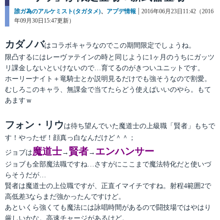
カ
誰ガ為のアルケミスト(タガタメ)
、
アプデ情報
投
2016年06月23日11:42（2016
テ
年09月30日15:47更新）
稿
ゴ
日:
リ
カダノバ
はコラボキャラなのでこの期間限定でしょうね。
ー
限凸するにはレーヴァテインの時と同じように1ヶ月のうちにガッツ
リ課金しないといけないので…育てるのがきついユニットです。
ホーリーナイト＋竜騎士とか説明見るだけでも強そうなので割愛。
むしろこのキャラ、無課金で当てたらどう使えばいいのやら。もて
あますｗ
フォン・リウ
は待ち望んでいた魔道士の上級職「賢者」もちで
す！やったぜ！顔真っ白なんだけど＾＾；
魔道士
賢者
エンハンサー
ジョブは
→
→
ジョブも全部魔法職ですね…さすがにここまで魔法特化だと使いづ
らそうだが…
賢者は魔道士の上位職ですが、正直イマイチですね。射程4範囲2で
高低差3ならまだ強かったんですけど。
あといくら強くても魔法には詠唱時間があるので闘技場ではやはり
厳しいかな。高速チャージがあるけど。