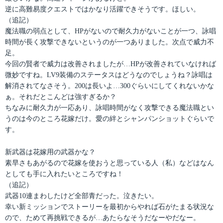
逆に高難易度クエストではかなり活躍できそうです。ほしい。
（追記）
魔法職の弱点として、HPがないので耐久力がないことが一つ、詠唱
時間が長く攻撃できないというのが一つありました。次点で威力不
足。
今回の賢者で威力は改善されましたが…HPが改善されていなければ
微妙ですね。LV9装備のステータスはどうなのでしょうね？詠唱は
解消されてなさそう。200は長いよ…300ぐらいにしてくれないかな
ぁ。それだとこんどは強すぎるか？
ちなみに耐久力が一応あり、詠唱時間がなく攻撃できる魔法職とい
うのは今のところ花嫁だけ。愛の絆とシャンパンショットぐらいで
す。
新武器は花嫁用の武器かな？
素早さもあがるので花嫁を使おうと思っている人（私）などはなん
としても手に入れたいところですね！
（追記）
武器10連まわしたけど全部青だった。泣きたい。
幸い新ミッションでストーリーを最初からやれば石がたまる状況な
ので、ためて再挑戦できるが…あたらなそうだなーやだなー。