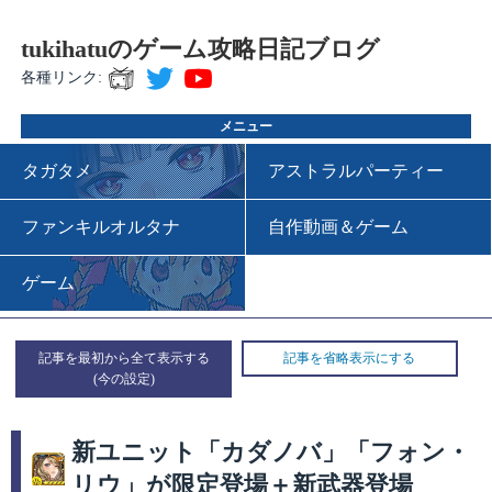
tukihatuのゲーム攻略日記ブログ
各種リンク:
メニュー
タガタメ
アストラルパーティー
ファンキルオルタナ
自作動画＆ゲーム
ゲーム
記事を最初から全て表示する
記事を省略表示にする
新ユニット「カダノバ」「フォン・
リウ」が限定登場＋新武器登場