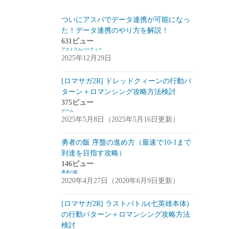
スマートフォン
(94)
ついにアスパでデータ連携が可能になっ
た！データ連携のやり方を解説！
PC
(7)
631ビュー
アストラルパーティー
お知らせ
(6)
2025年12月29日
その他
(2)
[ロマサガ2R] ドレッドクィーンの行動パ
コンパイル
(9)
ターン＋ロマンシング攻略方法検討
375ビュー
姫プタワー
(11)
ゲーム
2025年5月8日（2025年5月16日更新）
攻略
(9)
雑談・感想
(2)
勇者の飯 序盤の進め方（最速で10-1まで
到達を目指す攻略）
リーグ・オブ・ワンダーランド(リグワ
146ビュー
ン)
(20)
勇者の飯
2020年4月27日（2020年6月9日更新）
咲うアルスノトリア(アルスノ)
(28)
[ロマサガ2R] ラストバトル(七英雄本体)
攻略
(14)
の行動パターン＋ロマンシング攻略方法
雑談
(14)
検討