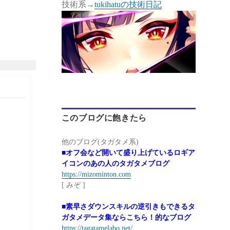
技術系→
tukihatuの技術日記
このブログに飽きたら
他のブログ(タガタメ系)
■オフ会など開いて盛り上げているロギア
イコンのあの人のタガタメブログ
https://mizominton.com
[ みぞ ]
■素早さダウンスキルの逆引きもできるタ
ガタメデータ集ならこちら！的なブログ
https://tagatamelabo.net/