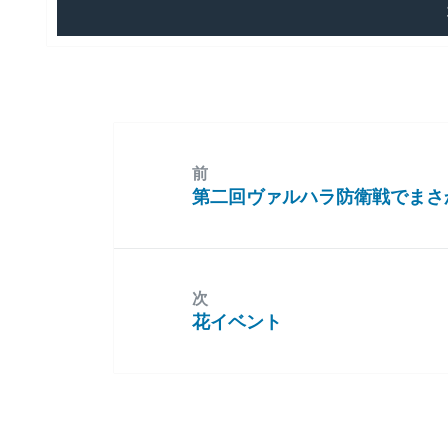
前
第二回ヴァルハラ防衛戦でまさ
前
の
投
稿:
次
花イベント
次
の
投
稿: