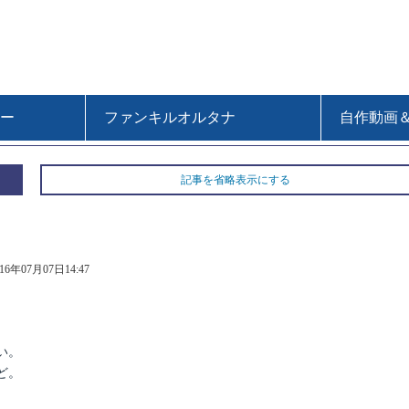
ー
ファンキルオルタナ
自作動画
記事を省略表示にする
016年07月07日14:47
:
い。
ど。