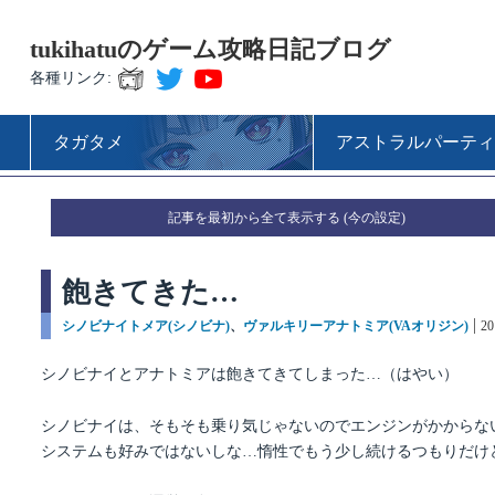
tukihatuのゲーム攻略日記ブログ
各種リンク:
タガタメ
アストラルパーティ
記事を最初から全て表示する
飽きてきた…
カ
シノビナイトメア(シノビナ)
、
ヴァルキリーアナトミア(VAオリジン)
投
2
テ
稿
ゴ
日
シノビナイとアナトミアは飽きてきてしまった…（はやい）
リ
ー
シノビナイは、そもそも乗り気じゃないのでエンジンがかからな
システムも好みではないしな…惰性でもう少し続けるつもりだけ