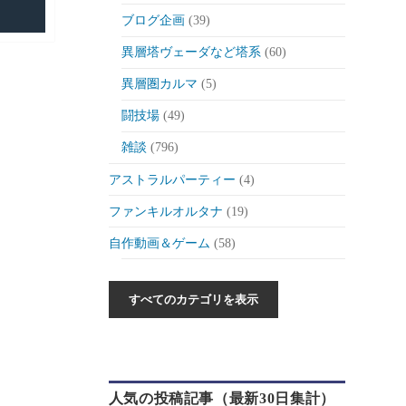
ブログ企画
(39)
異層塔ヴェーダなど塔系
(60)
異層圏カルマ
(5)
闘技場
(49)
雑談
(796)
アストラルパーティー
(4)
ファンキルオルタナ
(19)
自作動画＆ゲーム
(58)
作った動画とか
(6)
自作ゲーム紹介
(6)
自作ツール
(1)
ゲーム制作日記
(46)
人気の投稿記事（最新30日集計）
ゲーム
(175)