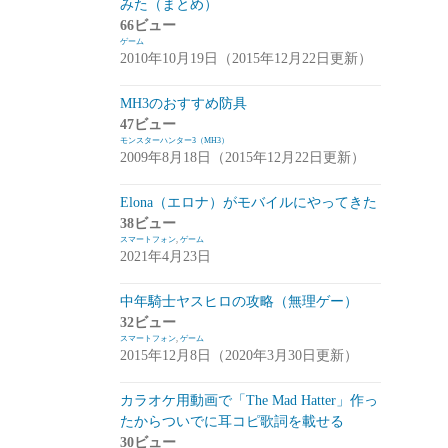
みた（まとめ）
アプデ・イベント情報
(1)
66ビュー
ゲーム
雑談
(1)
2010年10月19日（2015年12月22日更新）
シノビナイトメア(シノビナ)
(6)
MH3のおすすめ防具
47ビュー
メビウスファイナルファンタジー(メビウ
モンスターハンター3（MH3）
スFF)
(157)
2009年8月18日（2015年12月22日更新）
アプデ情報
(18)
Elona（エロナ）がモバイルにやってきた
ジョブステータス
(10)
38ビュー
スマートフォン
,
ゲーム
カオスの魔窟
(5)
2021年4月23日
ブラウンダスト(ブラダス)
(29)
中年騎士ヤスヒロの攻略（無理ゲー）
テイルズウィーバー：SecondRun(TWSR)
32ビュー
スマートフォン
,
ゲーム
(10)
2015年12月8日（2020年3月30日更新）
攻略
(5)
カラオケ用動画で「The Mad Hatter」作っ
雑談
(5)
たからついでに耳コピ歌詞を載せる
30ビュー