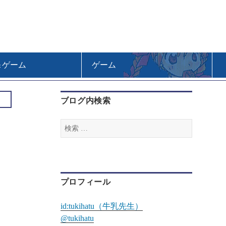
＆ゲーム
ゲーム
ブログ内検索
検
索
:
プロフィール
id:tukihatu（牛乳先生）
@tukihatu