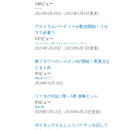
140ビュー
崩落のCARNEADES(ホウカル)
(15)
ゲーム
2025年4月29日（2025年5月8日更新）
Zold:Out~鍛冶屋の物語(ゾルカジ)
(13)
アストラルパーティーが配信開始！リセ
攻略情報
(5)
マラ必要？
雑談
(7)
137ビュー
スマートフォン
,
PC
,
アストラルパーティー
,
ゲーム
拡張少女系トライナリー(トライナリー)
2025年5月20日（2025年6月3日更新）
(12)
姫プタワーのシーズン4が開始！変更点な
勇者の飯
(14)
どまとめ
95ビュー
ボーダーブレイク
(13)
攻略
,
姫プタワー
2024年10月10日
アスタータタリクス(アスタタ)
(38)
イベント事前情報
(16)
リータの日誌 1章～5章 攻略ヒント
93ビュー
攻略情報
(10)
勇者の飯
2020年5月12日（2020年6月23日更新）
雑談
(13)
ポケモンでりんしょうパーティを試して
サクライグノラムス(サクムス)
(2)