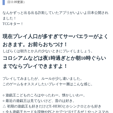
テ
日11:09更新）
稿
ゴ
日:
リ
なんかずっと出る出る詐欺していたアプリがいよいよ日本公開され
ー
ました！
TCGキター！
現在プレイ人口が多すぎてサーバエラーがよく
おきます。お前らおちつけ！
しばらくは朝方とか人の少ないときにプレイしましょう。
コロシアムなどは夜1時過ぎとか朝10時ぐらい
までならプレイできますよ！
プレイしてみましたが、ルールが少し違いました。
このゲームをオススメしたいプレイヤー層はこんな感じ。
○ 遊戯王こどものころはやったわー。懐かしいわー。
○ 最近の遊戯王は見てないけど、昔のは好き。
△ 初期の遊戯王も好きだけどE-HEROとかシンクロとかも好き
× 今も遊戯王カードを現物やPCとかでつづけてるぜ！やっとスマホ