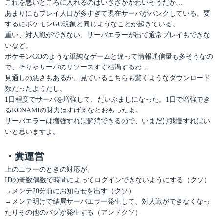
これを悪いところに入れるのはいささかかわいそうだが…
あまりにもプレイ人口が多すぎて現在サーバがパンクしている。要
するにポケモンGO現象と同じようなことが起きている。
重い、対人戦ができない、サーバエラーが出て通常プレイもできな
いなど。
ポケモンGOのような単純なゲームと違って情報通信量も多そうなの
で、そりゃサーバのリソースすぐ枯渇するわ…
見通しの悪さもあるが、見ているこちらも驚くようなダウンロード
数だったようだし。
1日程度でサーバを増強して、だいぶましになった。1日で増強でき
るKONAMIの財力はすげえなとおもったよ。
サーバエラーは増強すれば解消できるので、いまだけ我慢すればい
いと思いますよ。
・糞運営
上のエラーのときの対応が、
IDの奇数偶数で時間によってログインできないようにする（クソ）
→メンテ20分前にお知らせを出す（クソ）
→メンテ明けで結局サーバエラー発生して、対人戦ができなくなっ
たりその他のバグが発生する（アンドクソ）