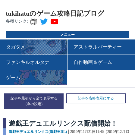
tukihatuのゲーム攻略日記ブログ
各種リンク:
メニュー
タガタメ
アストラルパーティー
ファンキルオルタナ
自作動画＆ゲーム
ゲーム
記事を最初から全て表示する
記事を省略表示にする
遊戯王デュエルリンクス配信開始！
カ
遊戯王デュエルリンクス(遊戯王DL)
投
2016年11月21日11:46（2016年12月13