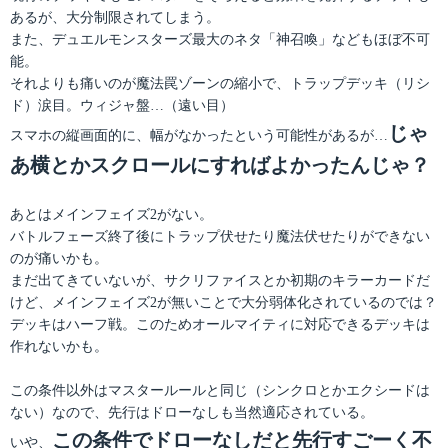
あるが、大分制限されてしまう。
また、デュエルモンスターズ最大のネタ「神召喚」などもほぼ不可
能。
それよりも痛いのが魔法罠ゾーンの縮小で、トラップデッキ（リシ
ド）涙目。ウィジャ盤…（遠い目）
じゃ
スマホの縦画面的に、幅がなかったという可能性があるが…
あ横とかスクロールにすればよかったんじゃ？
あとはメインフェイズ2がない。
バトルフェーズ終了後にトラップ伏せたり魔法伏せたりができない
のが痛いかも。
まだ出てきていないが、サクリファイスとか初期のキラーカードだ
けど、メインフェイズ2が無いことで大分弱体化されているのでは？
デッキはハーフ戦。このためオールマイティに対応できるデッキは
作れないかも。
この条件以外はマスタールールと同じ（シンクロとかエクシードは
ない）なので、先行はドローなしも当然適応されている。
この条件でドローなしだと先行すごーく不
いや、