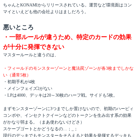
ちゃんとKONAMIからリリースされている。運営など環境面はコン
マイといえども他の会社よりはましだろう。
悪いところ
・一部ルールが違うため、特定のカードの効果
が十分に発揮できない
マスタールールと違うのは、
・フィールドのモンスターゾーンと魔法罠ゾーンが各3枚までしかな
い（通常5枚）
・初期手札が4枚
・メインフェイズ2がない
・LPは4000、デッキは20～30枚のハーフ戦。サイドも5枚。
まずモンスターゾーンに3つまでしか置けないので、初期のハーピィ
コンボや、インセクトクイーンなどのトークンを生み出す系の効果
がかなり弱まる。（まあ使わないけどさ）
スケープゴートとかどうなるの…；_；
現行のデッキでもモンスターをそろえると効果を発揮するデッキも