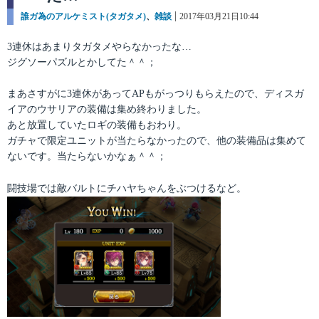
カ
誰ガ為のアルケミスト(タガタメ)
、
雑談
投
2017年03月21日10:44
テ
稿
ゴ
日:
3連休はあまりタガタメやらなかったな…
リ
ジグソーパズルとかしてた＾＾；
ー
まあさすがに3連休があってAPもがっつりもらえたので、ディスガ
イアのウサリアの装備は集め終わりました。
あと放置していたロギの装備もおわり。
ガチャで限定ユニットが当たらなかったので、他の装備品は集めて
ないです。当たらないかなぁ＾＾；
闘技場では敵バルトにチハヤちゃんをぶつけるなど。