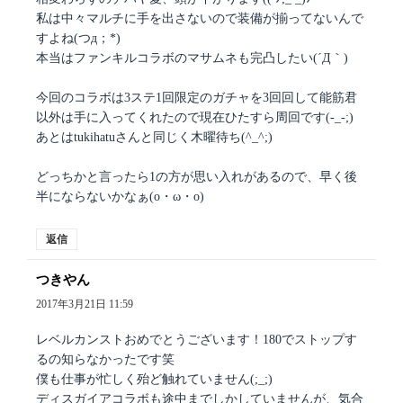
私は中々マルチに手を出さないので装備が揃ってないんで
すよね(つд；*)
本当はファンキルコラボのマサムネも完凸したい(´Д｀)
今回のコラボは3ステ1回限定のガチャを3回回して能筋君
以外は手に入ってくれたので現在ひたすら周回です(-_-;)
あとはtukihatuさんと同じく木曜待ち(^_^;)
どっちかと言ったら1の方が思い入れがあるので、早く後
半にならないかなぁ(o・ω・o)
返信
つきやん
よ
り:
2017年3月21日 11:59
レベルカンストおめでとうございます！180でストップす
るの知らなかったです笑
僕も仕事が忙しく殆ど触れていません(;_;)
ディスガイアコラボも途中までしかしていませんが、気合