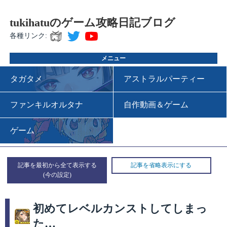
tukihatuのゲーム攻略日記ブログ
各種リンク:
メニュー
タガタメ
アストラルパーティー
ファンキルオルタナ
自作動画＆ゲーム
ゲーム
記事を最初から全て表示する
記事を省略表示にする
初めてレベルカンストしてしまっ
た…