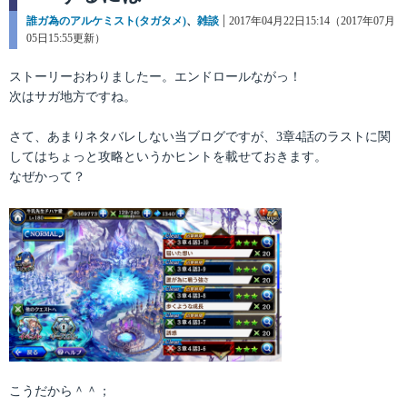
カ
誰ガ為のアルケミスト(タガタメ)
、
雑談
投
2017年04月22日15:14（2017年07月
テ
05日15:55更新）
稿
ゴ
日:
リ
ストーリーおわりましたー。エンドロールながっ！
ー
次はサガ地方ですね。
さて、あまりネタバレしない当ブログですが、3章4話のラストに関
してはちょっと攻略というかヒントを載せておきます。
なぜかって？
こうだから＾＾；