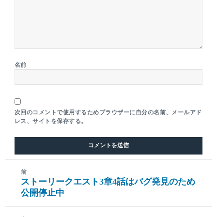
名前
次回のコメントで使用するためブラウザーに自分の名前、メールアド
レス、サイトを保存する。
前
ストーリークエスト3章4話はバグ発見のため
前
公開停止中
の
投
稿: