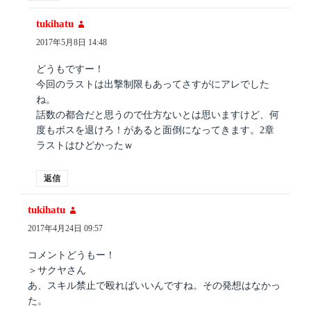
tukihatu
よ
り:
2017年5月8日 14:48
どうもですー！
今回のラストは出撃制限もあってさすがにアレでした
ね。
話数の都合だと思うので仕方ないとは思いますけど、何
度もボスを退けろ！があると面倒になってきます。2章
ラストはひどかったｗ
返信
tukihatu
よ
り:
2017年4月24日 09:57
コメントどうもー！
＞サクヤさん
あ、スキル禁止で殴ればいいんですね。その発想はなかっ
た。