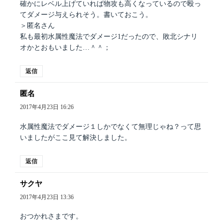
確かにレベル上げていれば物攻も高くなっているので殴っ
てダメージ与えられそう。書いておこう。
＞匿名さん
私も最初水属性魔法でダメージ1だったので、敗北シナリ
オかとおもいました…＾＾；
返信
匿名
よ
り:
2017年4月23日 16:26
水属性魔法でダメージ１しかでなくて無理じゃね？って思
いましたがここ見て解決しました。
返信
サクヤ
よ
り:
2017年4月23日 13:36
おつかれさまです。