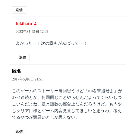
返信
tukihatu
よ
り:
2023年3月31日 12:02
よかったー！次の章もがんばってー！
返信
匿名
よ
り:
2017年5月6日 21:51
このゲームのストーリー毎回思うけど「○○を撃退せよ」が
3～4連続とか、何回同じことやらせんだよってくらいしつ
こいんだよね。章と話数の都合上なんだろうけど、もう少
しクリア目標とゲーム内容見直してほしいと思うわ。考え
てるやつが頭悪いとしか思えない。
返信