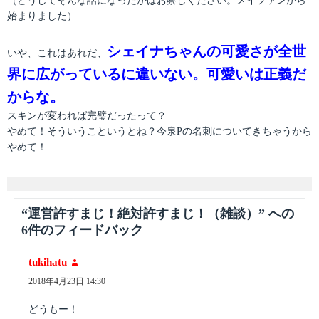
（どうしてそんな話になったかはお察しください。メイファンから
始まりました）
シェイナちゃんの可愛さが全世
いや、これはあれだ、
界に広がっているに違いない。可愛いは正義だ
からな。
スキンが変われば完璧だったって？
やめて！そういうこというとね？今泉Pの名刺についてきちゃうから
やめて！
“運営許すまじ！絶対許すまじ！（雑談）” への
6件のフィードバック
tukihatu
よ
り:
2018年4月23日 14:30
どうもー！