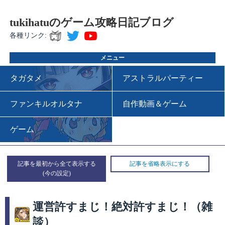
tukihatuのゲーム攻略日記ブログ
各種リンク:
メニュー
タガタメ
アストラルパーティー
ファンキルオルタナ
自作動画＆ゲーム
ゲーム
記事を最初から全て表示する
記事を省略表示にする
運営許すまじ！絶対許すまじ！（雑
談）