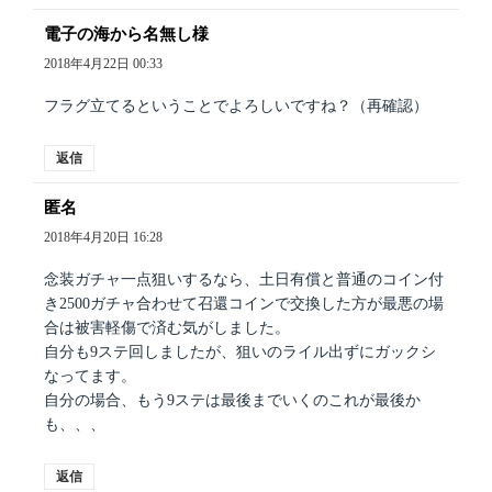
電子の海から名無し様
よ
り:
2018年4月22日 00:33
フラグ立てるということでよろしいですね？（再確認）
返信
匿名
よ
り:
2018年4月20日 16:28
念装ガチャ一点狙いするなら、土日有償と普通のコイン付
き2500ガチャ合わせて召還コインで交換した方が最悪の場
合は被害軽傷で済む気がしました。
自分も9ステ回しましたが、狙いのライル出ずにガックシ
なってます。
自分の場合、もう9ステは最後までいくのこれが最後か
も、、、
返信