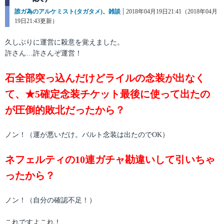
カ
誰ガ為のアルケミスト(タガタメ)
、
雑談
投
2018年04月19日21:41（2018年04月
テ
19日21:43更新）
稿
ゴ
日:
リ
久しぶりに運営に殺意を覚えました。
ー
許さん…許さんぞ運営！
石全部突っ込んだけどライルの念装が出なく
て、★5確定念装チケット最後に使って出たの
が圧倒的敗北だったから？
ノン！（運が悪いだけ。バルト念装は出たのでOK）
ネフェルティの10連ガチャ勘違いして引いちゃ
ったから？
ノン！（自分の確認不足！）
これですよこれ！