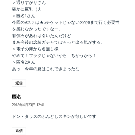
＞通りすがりさん
確かに巨乳（肉
＞匿名1さん
今回の9ステは★5チケットじゃないので9まで行く必要性
を感じなかったですなー。
有償石があれば引いたんだけど…
まあ今後の念装ガチャでぽろっと出る気がする。
＞電子の海から名無し様
やめて！フラグじゃないから！ちがうから！
＞匿名2さん
あっ…今年の夏はこれできまったな
返信
匿名
よ
り:
2018年4月23日 12:41
ドン・タラスのふんどしスキンが欲しいです
返信