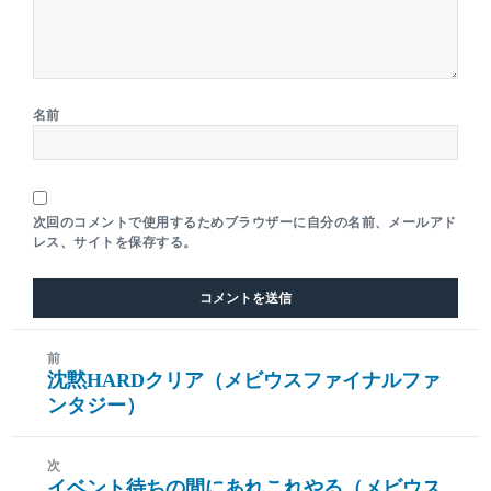
名前
次回のコメントで使用するためブラウザーに自分の名前、メールアド
レス、サイトを保存する。
前
沈黙HARDクリア（メビウスファイナルファ
前
ンタジー）
の
投
稿:
次
イベント待ちの間にあれこれやる（メビウス
次