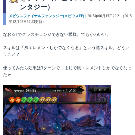
ンタジー）
カ
メビウスファイナルファンタジー(メビウスFF)
投
2015年06月15日22:21（2015
テ
年12月22日17:53更新）
稿
ゴ
日:
リ
なお☆1でクラスチェンジできない模様。でもかわいい。
ー
スキルは「風エレメントしかでなくなる」という謎スキル。どうい
うこと？
使ってみたら効果は3ターンで、まじで風エレメントしかでなくなっ
たｗ