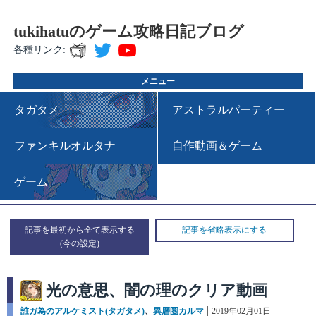
tukihatuのゲーム攻略日記ブログ
各種リンク:
メニュー
タガタメ
アストラルパーティー
ファンキルオルタナ
自作動画＆ゲーム
ゲーム
記事を最初から全て表示する
記事を省略表示にする
光の意思、闇の理のクリア動画
カ
誰ガ為のアルケミスト(タガタメ)
、
異層圏カルマ
投
2019年02月01日