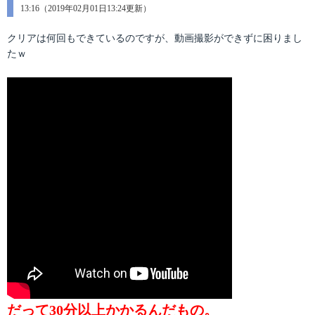
テ
13:16（2019年02月01日13:24更新）
稿
ゴ
日:
リ
クリアは何回もできているのですが、動画撮影ができずに困りまし
ー
たｗ
だって30分以上かかるんだもの。