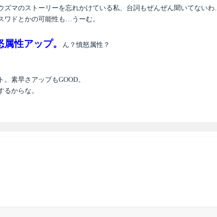
ウズマのストーリーを忘れかけている私、台詞もぜんぜん聞いてないわ
スワドとかの可能性も…うーむ。
怒属性アップ。
ん？憤怒属性？
。
。素早さアップもGOOD。
するからな。