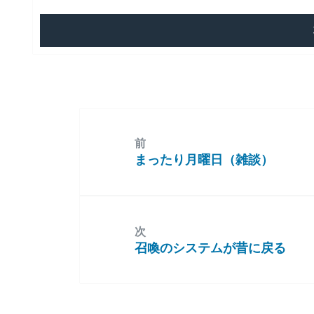
前
まったり月曜日（雑談）
前
の
投
稿:
次
召喚のシステムが昔に戻る
次
の
投