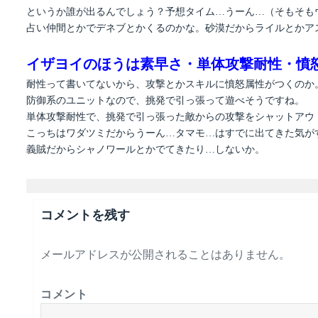
というか誰が出るんでしょう？予想タイム…うーん…（そもそも
占い仲間とかでデネブとかくるのかな。砂漠だからライルとかア
イザヨイのほうは素早さ・単体攻撃耐性・憤
耐性って書いてないから、攻撃とかスキルに憤怒属性がつくのか
防御系のユニットなので、挑発で引っ張って遊べそうですね。
単体攻撃耐性で、挑発で引っ張った敵からの攻撃をシャットアウト
こっちはワダツミだからうーん…タマモ…はすでに出てきた気が
義賊だからシャノワールとかでてきたり…しないか。
コメントを残す
メールアドレスが公開されることはありません。
コメント