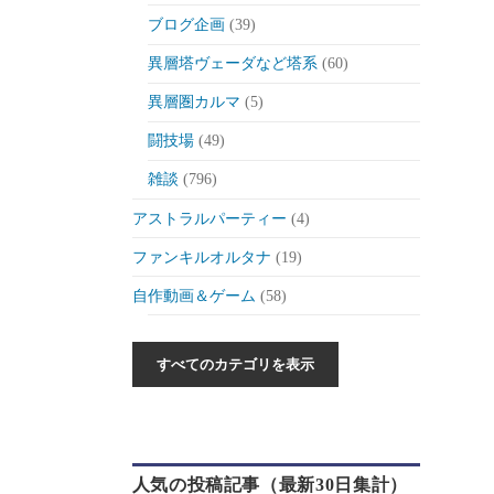
ブログ企画
(39)
異層塔ヴェーダなど塔系
(60)
異層圏カルマ
(5)
闘技場
(49)
雑談
(796)
アストラルパーティー
(4)
ファンキルオルタナ
(19)
自作動画＆ゲーム
(58)
作った動画とか
(6)
自作ゲーム紹介
(6)
自作ツール
(1)
ゲーム制作日記
(46)
人気の投稿記事（最新30日集計）
ゲーム
(175)