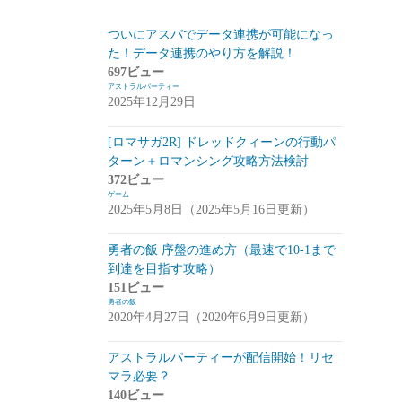
スマートフォン
(94)
ついにアスパでデータ連携が可能になっ
た！データ連携のやり方を解説！
PC
(7)
697ビュー
アストラルパーティー
お知らせ
(6)
2025年12月29日
その他
(2)
[ロマサガ2R] ドレッドクィーンの行動パ
コンパイル
(9)
ターン＋ロマンシング攻略方法検討
372ビュー
姫プタワー
(11)
ゲーム
2025年5月8日（2025年5月16日更新）
攻略
(9)
雑談・感想
(2)
勇者の飯 序盤の進め方（最速で10-1まで
到達を目指す攻略）
リーグ・オブ・ワンダーランド(リグワ
151ビュー
ン)
(20)
勇者の飯
2020年4月27日（2020年6月9日更新）
咲うアルスノトリア(アルスノ)
(28)
アストラルパーティーが配信開始！リセ
攻略
(14)
マラ必要？
雑談
(14)
140ビュー