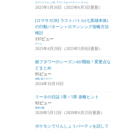
スマートフォン
,
PC
,
アストラルパーティー
,
ゲーム
2025年5月20日（2025年6月3日更新）
崩落のCARNEADES(ホウカル)
(15)
Zold:Out~鍛冶屋の物語(ゾルカジ)
(13)
[ロマサガ2R] ラストバトル(七英雄本体)
の行動パターン＋ロマンシング攻略方法
攻略情報
(5)
検討
雑談
(7)
137ビュー
ゲーム
拡張少女系トライナリー(トライナリー)
2025年4月29日（2025年5月8日更新）
(12)
姫プタワーのシーズン4が開始！変更点な
勇者の飯
(14)
どまとめ
95ビュー
ボーダーブレイク
(13)
攻略
,
姫プタワー
2024年10月10日
アスタータタリクス(アスタタ)
(38)
イベント事前情報
(16)
リータの日誌 1章～5章 攻略ヒント
92ビュー
攻略情報
(10)
勇者の飯
2020年5月12日（2020年6月23日更新）
雑談
(13)
ポケモンでりんしょうパーティを試して
サクライグノラムス(サクムス)
(2)