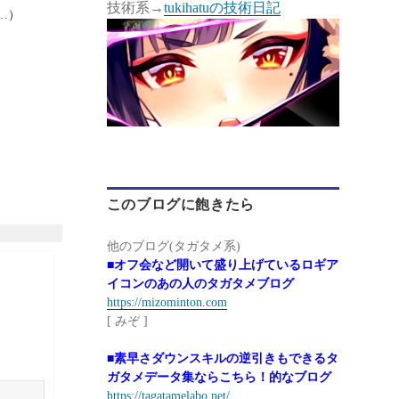
技術系→
tukihatuの技術日記
…）
このブログに飽きたら
他のブログ(タガタメ系)
■オフ会など開いて盛り上げているロギア
イコンのあの人のタガタメブログ
https://mizominton.com
[ みぞ ]
■素早さダウンスキルの逆引きもできるタ
ガタメデータ集ならこちら！的なブログ
https://tagatamelabo.net/