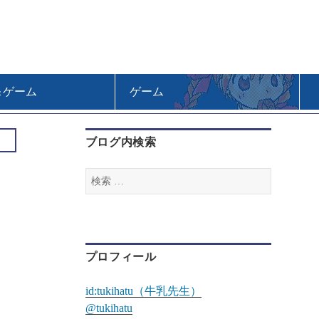
＆ゲーム
ゲーム
ブログ内検索
検
索
:
プロフィール
id:tukihatu（牛乳先生）
@tukihatu