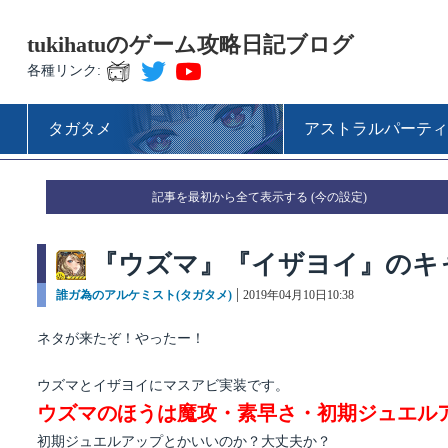
tukihatuのゲーム攻略日記ブログ
各種リンク:
タガタメ
アストラルパーティ
記事を最初から全て表示する
『ウズマ』『イザヨイ』のキ
カ
誰ガ為のアルケミスト(タガタメ)
投
2019年04月10日10:38
テ
稿
ゴ
日:
ネタが来たぞ！やったー！
リ
ー
ウズマとイザヨイにマスアビ実装です。
ウズマのほうは魔攻・素早さ・初期ジュエル
初期ジュエルアップとかいいのか？大丈夫か？