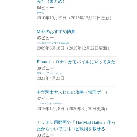
みた（まとめ）
アプデ・イベント情報
(1)
64ビュー
ゲーム
雑談
(1)
2010年10月19日（2015年12月22日更新）
シノビナイトメア(シノビナ)
(6)
MH3のおすすめ防具
45ビュー
メビウスファイナルファンタジー(メビウ
モンスターハンター3（MH3）
スFF)
(157)
2009年8月18日（2015年12月22日更新）
アプデ情報
(18)
Elona（エロナ）がモバイルにやってきた
ジョブステータス
(10)
39ビュー
スマートフォン
,
ゲーム
カオスの魔窟
(5)
2021年4月23日
ブラウンダスト(ブラダス)
(29)
中年騎士ヤスヒロの攻略（無理ゲー）
テイルズウィーバー：SecondRun(TWSR)
37ビュー
スマートフォン
,
ゲーム
(10)
2015年12月8日（2020年3月30日更新）
攻略
(5)
カラオケ用動画で「The Mad Hatter」作っ
雑談
(5)
たからついでに耳コピ歌詞を載せる
33ビュー