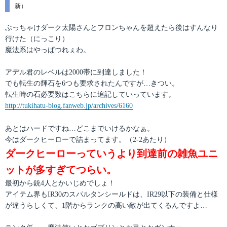
テ
新）
稿
ゴ
日:
リ
ぶっちゃけダーク太陽さんとフロンちゃんを超えたら後はすんなり
ー
行けた（にっこり）
魔法系はやっぱつれぇわ。
アデル君のレベルは2000帯に到達しました！
でも転生の輝石を6つも要求されたんですが…きつい。
転生時の石必要数はこちらに追記していっています。
http://tukihatu-blog.fanweb.jp/archives/6160
あとはハードですね…どこまでいけるかなぁ。
今はダークヒーローで詰まってます。（2-2あたり）
ダークヒーローっていうより到達前の雑魚ユニ
ットが多すぎてつらい。
最初から銃4人とかいじめでしょ！
アイテム界もIR30のスパルタンシールドは、IR29以下の装備と仕様
が違うらしくて、1階からランクの高い敵が出てくるんですよ…