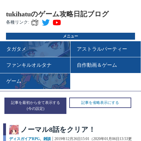
tukihatuのゲーム攻略日記ブログ
各種リンク:
メニュー
タガタメ
アストラルパーティー
ファンキルオルタナ
自作動画＆ゲーム
ゲーム
記事を最初から全て表示する
記事を省略表示にする
ノーマル8話をクリア！
カ
ディスガイアRPG
、
雑談
投
2019年12月26日15:01（2020年01月06日13:53更