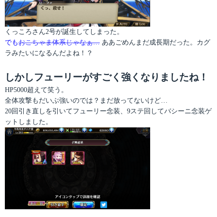
くっころさん2号が誕生してしまった。
でも
おこちゃま体系じゃなぁ…
ああごめんまだ成長期だった。カグ
ラみたいになるんだよね！？
しかしフューリーがすごく強くなりましたね！
HP5000超えて笑う。
全体攻撃もだいぶ強いのでは？まだ放ってないけど…
20回引き直しを引いてフューリー念装、9ステ回してバシーニ念装ゲ
ットしました。