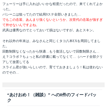
フューリーは手に入ればいいかな程度だったので、来てくれてよか
った。
バシーニは狙ってたので結局9ステ全部いきました…
でもこの念装、あんまり強くないというか、次世代の念装が強すぎ
て外せないんですよね。
武具は優秀なのでとっておいて損はないですが。あとスキン。
それ以外の年末は、みなさんと同じくタコ八本EXを周回してまし
た。
回数制限なくなったから快適…もう復活しないで回数制限さん…
え？コラボ？ちょっと私の辞書に載ってなくて…（ハード全部クリ
アして放置してる
スライム君が強いらしいので、育てておきましょう！私は使わない
のでその…
“あけおめ！（雑談）” への8件のフィードバッ
ク