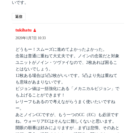
いです。
返信
tukihatu
よ
り:
2020年1月7日 10:33
どうもー！スムーズに進めてよかったよかった。
念装は普通に重ねて大丈夫です。ノインの念装だと対象
ユニットがノイン・ツヴァイなので、2枚あれば困るこ
とはないでしょう。
12枚ある場合は5凸2枚がいいです。5凸より先は重ねて
も意味があまりないです。
ビジョン値は一括強化にある「メカニカルビジョン」で
も上げることができます！
レリーフもあるので考えながらうまく使いたいですね
ー。
あとノインCCですが、もう一つのCC（EC）も必須です
ね。ウォーリアECはそんなに難しくないと思います。
開眼の順番は好みによりますが…まずは怠惰、そのあと