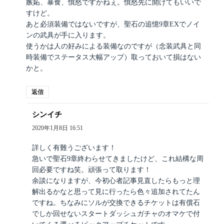
嫉妬、暴食、憤怒ですかねぇ。憤怒先に開けてもいいで
すけど。
あと必須装備ではないですが、聖石の追憶9章EXでノイ
ンの武具が手に入ります。
使うかは人の好みによる装備なのですが（念装武具と同
時装備でステータス大幅アップ）取っておいて損はない
かと。
返信
シンイチ
よ
り:
2020年1月8日 16:51
詳しく有難うございます！
急いで聖石9章終わらせてきましたけど、これ結構な周
回必要ですね笑。頑張って取ります！
余談になりますが、今初心者記事見直したらもっと理
解出るかなと思って見に行ったら色々追加されてたん
ですね。ちなみにソルが交換できるチケットは有償石
でしか回せないスタートダッシュガチャのオマケで付