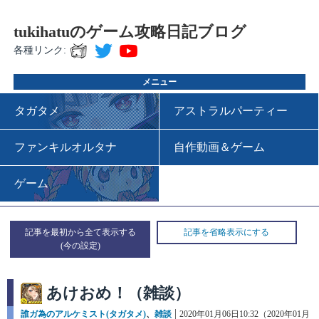
tukihatuのゲーム攻略日記ブログ
各種リンク:
メニュー
タガタメ
アストラルパーティー
ファンキルオルタナ
自作動画＆ゲーム
ゲーム
記事を最初から全て表示する
記事を省略表示にする
あけおめ！（雑談）
カ
誰ガ為のアルケミスト(タガタメ)
、
雑談
投
2020年01月06日10:32（2020年01月