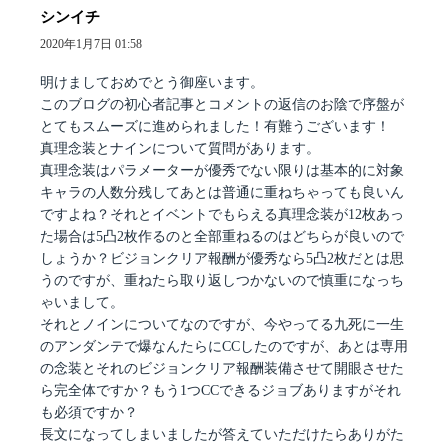
シンイチ
よ
り:
2020年1月7日 01:58
明けましておめでとう御座います。
このブログの初心者記事とコメントの返信のお陰で序盤が
とてもスムーズに進められました！有難うございます！
真理念装とナインについて質問があります。
真理念装はパラメーターが優秀でない限りは基本的に対象
キャラの人数分残してあとは普通に重ねちゃっても良いん
ですよね？それとイベントでもらえる真理念装が12枚あっ
た場合は5凸2枚作るのと全部重ねるのはどちらが良いので
しょうか？ビジョンクリア報酬が優秀なら5凸2枚だとは思
うのですが、重ねたら取り返しつかないので慎重になっち
ゃいまして。
それとノインについてなのですが、今やってる九死に一生
のアンダンテで爆なんたらにCCしたのですが、あとは専用
の念装とそれのビジョンクリア報酬装備させて開眼させた
ら完全体ですか？もう1つCCできるジョブありますがそれ
も必須ですか？
長文になってしまいましたが答えていただけたらありがた