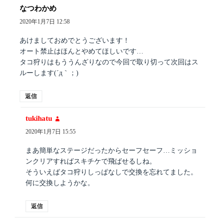
なつわかめ
よ
り:
2020年1月7日 12:58
あけましておめでとうございます！
オート禁止はほんとやめてほしいです…
タコ狩りはもううんざりなので今回で取り切って次回はス
ルーします(´д｀；)
返信
tukihatu
よ
り:
2020年1月7日 15:55
まあ簡単なステージだったからセーフセーフ…ミッショ
ンクリアすればスキチケで飛ばせるしね。
そういえばタコ狩りしっぱなしで交換を忘れてました。
何に交換しようかな。
返信