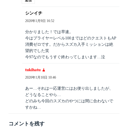
返信
シンイチ
よ
り:
2020年1月9日 16:52
分かりました！では早速。
今はプライヤーレベル100まではどのクエストもAP
消費ゼロです。だからスズカ入手ミッションは絶
望的でした笑
今97なのでもうすぐ終わってしまいます…泣
tukihatu
よ
り:
2020年1月10日 10:46
あー…それは一応運営にはお便り出しましたが、
どうなることやら…
どのみち今回のスズカのやつには間に合わないで
すかね…
コメントを残す