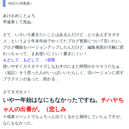
テ
06日11:08更新）
稿
ゴ
日:
リ
あけおめことよろ
ー
早速寒くて死ぬ…
さて、いろいろ書きたいことはあるんだけど…とりあえずタガタ
メ…というより年末年始でやってたブログ更新について言いたい。
ブログ機能をバージョンアップしたんだけど、編集画面が大幅に変
わっちゃって、まあ使いにくい！書きにくい！
もどして…もどして…（切実
使いやすくカスタマイズしなおすのにまた時間かかりそうだなぁ…
（追記）そう思った人がいっぱいいたらしく、旧バージョンに戻す
プラグインがあった…助かる…
さてタガタメ！
いやー年始はなにもなかったですね。
チハヤち
ゃんの出番が。（悲しみ
十戒衆イベントでちょろっと出てくるかと期待していたんですが、
なにもなかった。