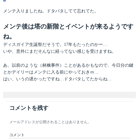
テ
稿
ゴ
日:
メンテ入りましたね。ドタバタしてて忘れてた。
リ
ー
メンテ後は塔の新階とイベントが来るようです
ね。
ディスガイア生誕祭だそうで。17年もたったのかー…
いや、意外にまだそんなに経ってない感じを受けますね。
あ、以前のような（林檎事件）ことがあるかもなので、今日分の鍵
とかデイリーはメンテに入る前にやっておきｍ…
はい、いうの遅かったですね…ドタバタしてたからね…
コメントを残す
メールアドレスが公開されることはありません。
コメント