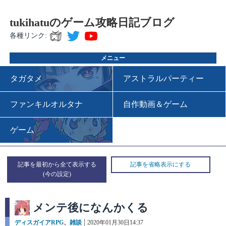
tukihatuのゲーム攻略日記ブログ
各種リンク:
メニュー
タガタメ
アストラルパーティー
ファンキルオルタナ
自作動画＆ゲーム
ゲーム
記事を最初から全て表示する
記事を省略表示にする
メンテ後になんかくる
カ
ディスガイアRPG
、
雑談
投
2020年01月30日14:37