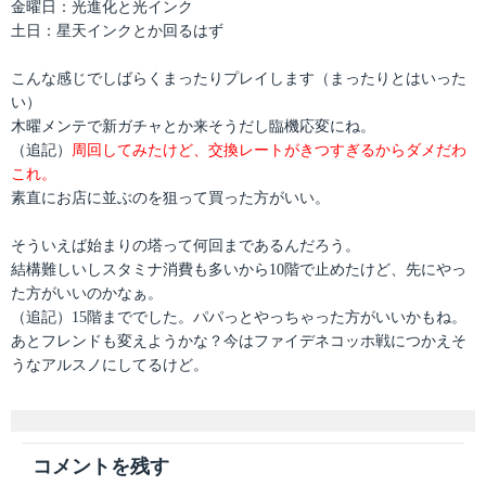
金曜日：光進化と光インク
土日：星天インクとか回るはず
こんな感じでしばらくまったりプレイします（まったりとはいった
い）
木曜メンテで新ガチャとか来そうだし臨機応変にね。
（追記）
周回してみたけど、交換レートがきつすぎるからダメだわ
これ。
素直にお店に並ぶのを狙って買った方がいい。
そういえば始まりの塔って何回まであるんだろう。
結構難しいしスタミナ消費も多いから10階で止めたけど、先にやっ
た方がいいのかなぁ。
（追記）15階まででした。パパっとやっちゃった方がいいかもね。
あとフレンドも変えようかな？今はファイデネコッホ戦につかえそ
うなアルスノにしてるけど。
コメントを残す