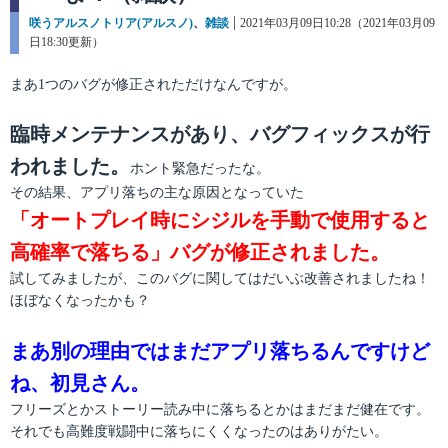
カ
咲うアルスノトリア(アルスノ)
、
雑談
投
2021年03月09日10:28（2021年03月09
テ
日18:30更新）
稿
ゴ
日:
リ
まあ1つのバグが修正されただけなんですが。
ー
臨時メンテナンスがあり、バグフィックスが行
われました。
ホント緊急だったな。
その結果、アプリ落ちの主な原因となっていた
「オートプレイ時にシジルを手動で使用すると
高確率で落ちる」バグが修正されました。
試してみましたが、このバグに関してはだいぶ改善されましたね！
ほぼなくなったかも？
まあ別の理由ではまだアプリ落ちるんですけど
ね、初見さん。
フリーズとかストーリー読み中に落ちるとかはまだまだ健在です。
それでも高難度戦闘中に落ちにくくなったのはありがたい。