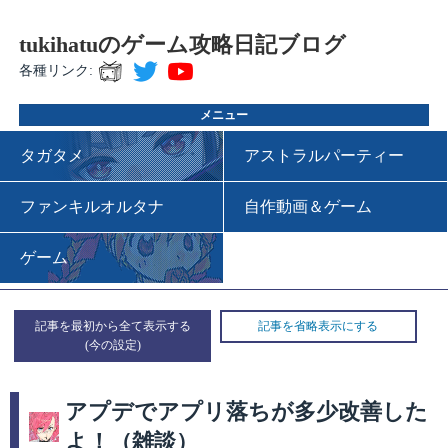
tukihatuのゲーム攻略日記ブログ
各種リンク:
メニュー
タガタメ
アストラルパーティー
ファンキルオルタナ
自作動画＆ゲーム
ゲーム
記事を最初から全て表示する
記事を省略表示にする
アプデでアプリ落ちが多少改善した
よ！（雑談）