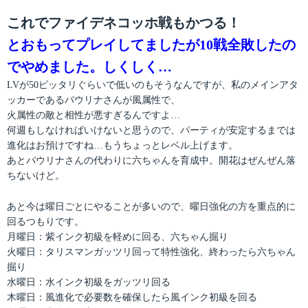
これでファイデネコッホ戦もかつる！
とおもってプレイしてましたが10戦全敗したの
でやめました。しくしく…
LVが50ピッタリぐらいで低いのもそうなんですが、私のメインアタ
ッカーであるパウリナさんが風属性で、
火属性の敵と相性が悪すぎるんですよ…
何週もしなければいけないと思うので、パーティが安定するまでは
進化はお預けですね…もうちょっとレベル上げます。
あとパウリナさんの代わりに六ちゃんを育成中。開花はぜんぜん落
ちないけど。
あと今は曜日ごとにやることが多いので、曜日強化の方を重点的に
回るつもりです。
月曜日：紫インク初級を軽めに回る、六ちゃん掘り
火曜日：タリスマンガッツリ回って特性強化、終わったら六ちゃん
掘り
水曜日：水インク初級をガッツリ回る
木曜日：風進化で必要数を確保したら風インク初級を回る