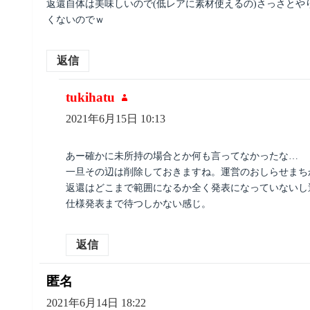
返還自体は美味しいので(低レアに素材使えるの)さっさと
くないのでｗ
返信
tukihatu
よ
り:
2021年6月15日 10:13
あー確かに未所持の場合とか何も言ってなかったな…
一旦その辺は削除しておきますね。運営のおしらせまち
返還はどこまで範囲になるか全く発表になっていないし
仕様発表まで待つしかない感じ。
返信
匿名
よ
り:
2021年6月14日 18:22