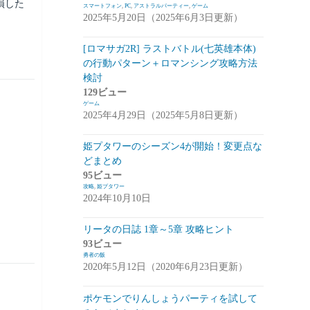
損した
スマートフォン
,
PC
,
アストラルパーティー
,
ゲーム
2025年5月20日（2025年6月3日更新）
崩落のCARNEADES(ホウカル)
(15)
Zold:Out~鍛冶屋の物語(ゾルカジ)
(13)
[ロマサガ2R] ラストバトル(七英雄本体)
の行動パターン＋ロマンシング攻略方法
攻略情報
(5)
検討
雑談
(7)
129ビュー
ゲーム
拡張少女系トライナリー(トライナリー)
2025年4月29日（2025年5月8日更新）
(12)
姫プタワーのシーズン4が開始！変更点な
勇者の飯
(14)
どまとめ
95ビュー
ボーダーブレイク
(13)
攻略
,
姫プタワー
2024年10月10日
アスタータタリクス(アスタタ)
(38)
イベント事前情報
(16)
リータの日誌 1章～5章 攻略ヒント
93ビュー
攻略情報
(10)
勇者の飯
2020年5月12日（2020年6月23日更新）
雑談
(13)
ポケモンでりんしょうパーティを試して
サクライグノラムス(サクムス)
(2)