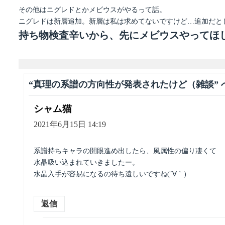
その他はニグレドとかメビウスがやるって話。
ニグレドは新層追加。新層は私は求めてないですけど…追加だと
持ち物検査辛いから、先にメビウスやってほ
“真理の系譜の方向性が発表されたけど（雑談” 
シャム猫
よ
り:
2021年6月15日 14:19
系譜持ちキャラの開眼進め出したら、風属性の偏り凄くて
水晶吸い込まれていきましたー。
水晶入手が容易になるの待ち遠しいですね(´∀｀)
返信