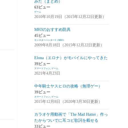
みた（まとめ）
アプデ・イベント情報
(1)
63ビュー
ゲーム
雑談
(1)
2010年10月19日（2015年12月22日更新）
シノビナイトメア(シノビナ)
(6)
MH3のおすすめ防具
45ビュー
メビウスファイナルファンタジー(メビウ
モンスターハンター3（MH3）
スFF)
(157)
2009年8月18日（2015年12月22日更新）
アプデ情報
(18)
Elona（エロナ）がモバイルにやってきた
ジョブステータス
(10)
39ビュー
スマートフォン
,
ゲーム
カオスの魔窟
(5)
2021年4月23日
ブラウンダスト(ブラダス)
(29)
中年騎士ヤスヒロの攻略（無理ゲー）
テイルズウィーバー：SecondRun(TWSR)
39ビュー
スマートフォン
,
ゲーム
(10)
2015年12月8日（2020年3月30日更新）
攻略
(5)
カラオケ用動画で「The Mad Hatter」作っ
雑談
(5)
たからついでに耳コピ歌詞を載せる
33ビュー