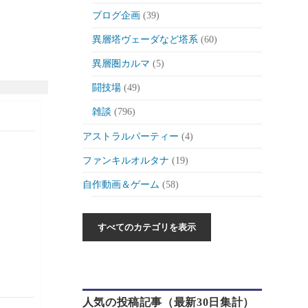
ブログ企画
(39)
異層塔ヴェーダなど塔系
(60)
異層圏カルマ
(5)
闘技場
(49)
雑談
(796)
アストラルパーティー
(4)
ファンキルオルタナ
(19)
自作動画＆ゲーム
(58)
作った動画とか
(6)
自作ゲーム紹介
(6)
自作ツール
(1)
ゲーム制作日記
(46)
人気の投稿記事（最新30日集計）
ゲーム
(175)