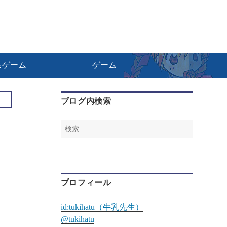
＆ゲーム
ゲーム
ブログ内検索
検
索
:
プロフィール
id:tukihatu（牛乳先生）
@tukihatu