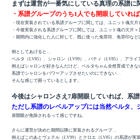
まずは運営が一番気にしている真理の系譜に
・系譜グループのうち1人でも開眼していれ
・現在実装されている系譜グループに関しては、ユニット魂欠片
・今後実装される系譜グループに関しては、ユニット魂の欠片＋
・期間内に強化した人に対して、既に使った免罪符、免罪印などは
例としてあげると…
ベルタ（LV85）、シャロン（LV99）、パティ（LV85）、アラ
例えばシャロンが好きなんだけど、ベルタちゃん全然育成できな
系譜でシャロンをパワーアップさせたいのにできない…
そんな感じで困っているとします。
今後はシャロンさえ7扉開眼していれば、系
ただし系譜のレベルアップには当然ベルタ、
扉開眼が免除されるって感じですね。
さらに運営が決めた期間以降に実装されるグループ…
例えばこのあとヴェテル（LV99）とクロエ（LV85）の系譜が実