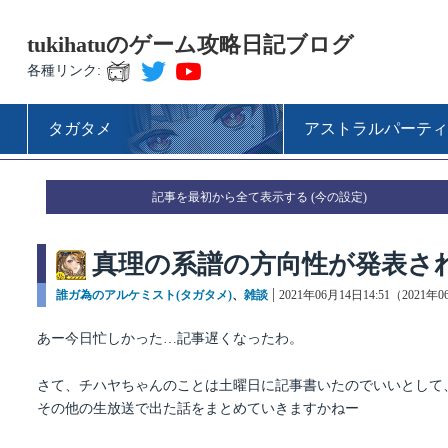
tukihatuのゲーム攻略日記ブログ
各種リンク:
タガタメ
アストラルパーティ
記事を最初から全て表示する
真理の系譜の方向性が発表さ
カ
誰ガ為のアルケミスト(タガタメ)
、
雑談
投
2021年06月14日14:51（2021年
テ
稿
ゴ
日:
あー今日忙しかった…記事遅くなったわ。
リ
ー
さて、チハヤちゃんのことは土曜日に記事書いたのでいいとして
その他の生放送で出た話をまとめていきますかねー