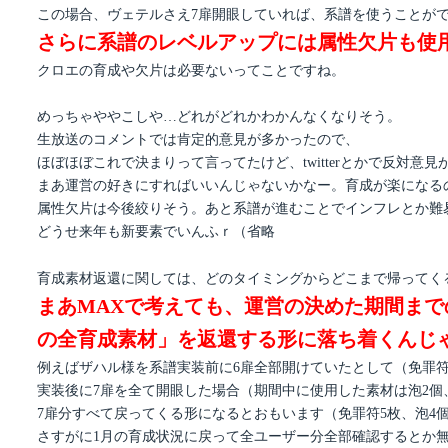
この場合、ヴェテルさえ7扉開眼していれば、系譜を使うことが
さらに系譜のレベルアップには属性欠片も使
クロエの育成や欠片は必要ないってことですね。
めっちゃややこしや…どれがどれかわかんなくなりそう。
生放送のコメントでは肯定的意見が多かったので、
ほぼほぼこれで決まりって言ってたけど、twitterとかで反対
まあ運営の好きにすればいいんじゃないかなー。育成が楽になる
属性欠片は今後絞りそう。あと系譜が進むことでインフレとか難
どうせ来年も新要素でいんふｒ（省略
育成素材返還に関しては、どのタイミングからどこまで帰ってく
まあMAXで考えても、運営の決めた期間まで
の全育成素材」を返還する形に落ち着くんじ
例えばザハル様を系譜実装前に6扉全部開けていたとして（免罪符5枚
実装後に7扉を全て開眼した場合（期間中に使用した素材は泡2個
7扉分すべて戻ってくる形になるとおもいます（免罪符5枚、泡4個、
さすがに1月の育成状況に戻って全ユーザー分全部確認するとか