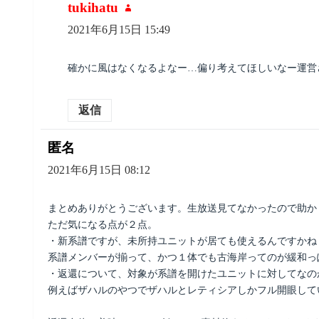
tukihatu
よ
り:
2021年6月15日 15:49
確かに風はなくなるよなー…偏り考えてほしいなー運営
返信
匿名
よ
り:
2021年6月15日 08:12
まとめありがとうございます。生放送見てなかったので助か
ただ気になる点が２点。
・新系譜ですが、未所持ユニットが居ても使えるんですかね
系譜メンバーが揃って、かつ１体でも古海岸ってのが緩和っ
・返還について、対象が系譜を開けたユニットに対してなの
例えばザハルのやつでザハルとレティシアしかフル開眼して