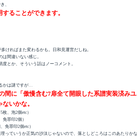
でき、
用することができます。
意見が多ければまた変わるかも。日和見運営だしね。
のは間違いない感じ。
易度とか、そういう話はノーコメント。
るかは謎ですが…
の間に「傲慢含む7扉全て開眼した系譜実装済みユ
ゃないかな。
、泡2個etc）
、免罪印2個）
免罪印2個etc）
無理っていうか正気の沙汰じゃないので、落としどころはこのあたりか