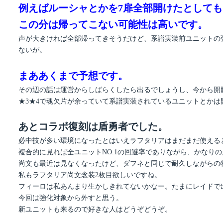
例えばルーシャとかを7扉全部開けたとして
この分は帰ってこない可能性は高いです。
声が大きければ全部帰ってきそうだけど、系譜実装前ユニットの
ないが。
まああくまで予想です。
その辺の話は運営からしばらくしたら出るでしょうし、今から開
★3★4で魂欠片が余っていて系譜実装されているユニットとかは
あとコラボ復刻は盾勇者でした。
必中技が多い環境になったとはいえラフタリアはまだまだ使える
複合的に見れば全ユニットNO.1の回避率でありながら、かなり
尚文も最近は見なくなったけど、ダフネと同じで耐久しながらの
私もラフタリア尚文念装2枚目欲しいですね。
フィーロは私あんまり生かしきれてないかなー。たまにレイドで
今回は強化対象から外すと思う。
新ユニットも来るので好きな人はどうぞどうぞ。