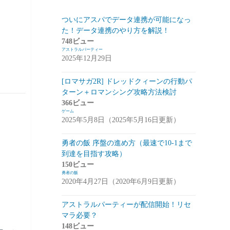
スマートフォン
(94)
ついにアスパでデータ連携が可能になっ
た！データ連携のやり方を解説！
PC
(7)
748ビュー
アストラルパーティー
お知らせ
(6)
2025年12月29日
その他
(2)
[ロマサガ2R] ドレッドクィーンの行動パ
コンパイル
(9)
ターン＋ロマンシング攻略方法検討
366ビュー
姫プタワー
(11)
ゲーム
2025年5月8日（2025年5月16日更新）
攻略
(9)
雑談・感想
(2)
勇者の飯 序盤の進め方（最速で10-1まで
到達を目指す攻略）
リーグ・オブ・ワンダーランド(リグワ
150ビュー
ン)
(20)
勇者の飯
2020年4月27日（2020年6月9日更新）
咲うアルスノトリア(アルスノ)
(28)
アストラルパーティーが配信開始！リセ
攻略
(14)
マラ必要？
雑談
(14)
148ビュー