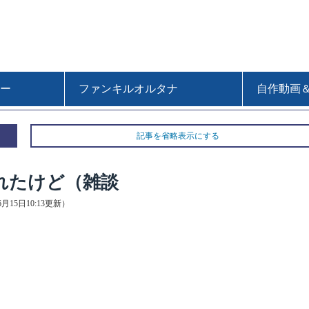
ー
ファンキルオルタナ
自作動画
記事を省略表示にする
れたけど（雑談
06月15日10:13更新）
、