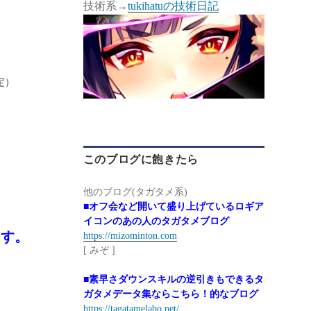
技術系→
tukihatuの技術日記
定）
このブログに飽きたら
他のブログ(タガタメ系)
■オフ会など開いて盛り上げているロギア
イコンのあの人のタガタメブログ
ます。
https://mizominton.com
[ みぞ ]
■素早さダウンスキルの逆引きもできるタ
ガタメデータ集ならこちら！的なブログ
https://tagatamelabo.net/